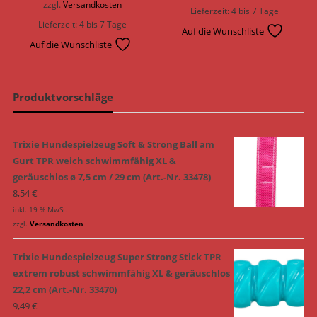
zzgl.
Versandkosten
Lieferzeit:
4 bis 7 Tage
Lieferzeit:
4 bis 7 Tage
Auf die Wunschliste
Auf die Wunschliste
Produktvorschläge
Trixie Hundespielzeug Soft & Strong Ball am
Gurt TPR weich schwimmfähig XL &
geräuschlos ø 7,5 cm / 29 cm (Art.-Nr. 33478)
8,54
€
inkl. 19 % MwSt.
zzgl.
Versandkosten
Trixie Hundespielzeug Super Strong Stick TPR
extrem robust schwimmfähig XL & geräuschlos
22,2 cm (Art.-Nr. 33470)
9,49
€