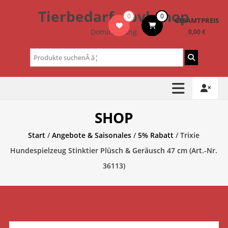
Zum
Tierbedarf – bvl-Shop
0
0
Inhalt
GESAMTPREIS
springen
Dominik Lang
0,00 €
Suchen
nach:
SHOP
Start
/
Angebote & Saisonales
/
5% Rabatt
/ Trixie
Hundespielzeug Stinktier Plüsch & Geräusch 47 cm (Art.-Nr.
36113)