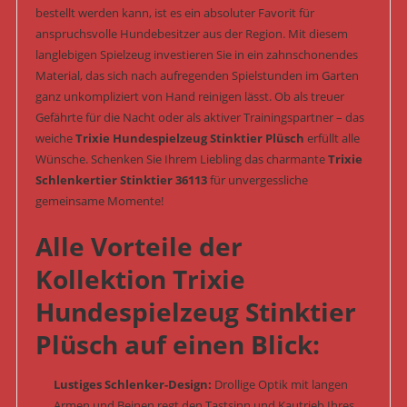
bestellt werden kann, ist es ein absoluter Favorit für
anspruchsvolle Hundebesitzer aus der Region. Mit diesem
langlebigen Spielzeug investieren Sie in ein zahnschonendes
Material, das sich nach aufregenden Spielstunden im Garten
ganz unkompliziert von Hand reinigen lässt. Ob als treuer
Gefährte für die Nacht oder als aktiver Trainingspartner – das
weiche
Trixie Hundespielzeug Stinktier Plüsch
erfüllt alle
Wünsche. Schenken Sie Ihrem Liebling das charmante
Trixie
Schlenkertier Stinktier 36113
für unvergessliche
gemeinsame Momente!
Alle Vorteile der
Kollektion Trixie
Hundespielzeug Stinktier
Plüsch auf einen Blick:
Lustiges Schlenker-Design:
Drollige Optik mit langen
Armen und Beinen regt den Tastsinn und Kautrieb Ihres