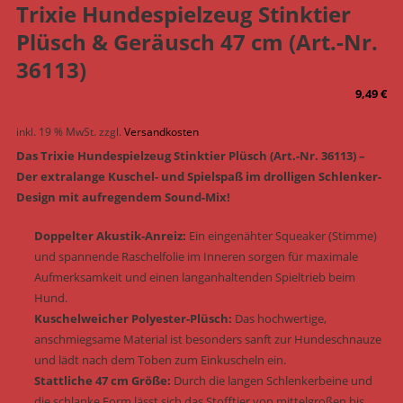
Trixie Hundespielzeug Stinktier
Plüsch & Geräusch 47 cm (Art.-Nr.
36113)
9,49
€
inkl. 19 % MwSt.
zzgl.
Versandkosten
Das Trixie Hundespielzeug Stinktier Plüsch (Art.-Nr. 36113) –
Der extralange Kuschel- und Spielspaß im drolligen Schlenker-
Design mit aufregendem Sound-Mix!
Doppelter Akustik-Anreiz:
Ein eingenähter Squeaker (Stimme)
und spannende Raschelfolie im Inneren sorgen für maximale
Aufmerksamkeit und einen langanhaltenden Spieltrieb beim
Hund.
Kuschelweicher Polyester-Plüsch:
Das hochwertige,
anschmiegsame Material ist besonders sanft zur Hundeschnauze
und lädt nach dem Toben zum Einkuscheln ein.
Stattliche 47 cm Größe:
Durch die langen Schlenkerbeine und
die schlanke Form lässt sich das Stofftier von mittelgroßen bis