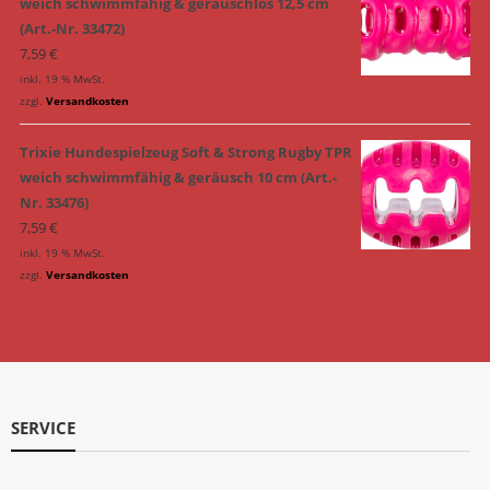
weich schwimmfähig & geräuschlos 12,5 cm
(Art.-Nr. 33472)
7,59
€
inkl. 19 % MwSt.
zzgl.
Versandkosten
Trixie Hundespielzeug Soft & Strong Rugby TPR
weich schwimmfähig & geräusch 10 cm (Art.-
Nr. 33476)
7,59
€
inkl. 19 % MwSt.
zzgl.
Versandkosten
SERVICE