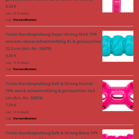
8,54
€
inkl. 19 % MwSt.
zzgl.
Versandkosten
Trixie Hundespielzeug Super Strong Stick TPR
extrem robust schwimmfähig XL & geräuschlos
22,2 cm (Art.-Nr. 33470)
9,49
€
inkl. 19 % MwSt.
zzgl.
Versandkosten
Trixie Hundespielzeug Soft & Strong Hantel
TPR weich schwimmfähig & geräuschlos 14,5
cm (Art.-Nr. 33474)
7,59
€
inkl. 19 % MwSt.
zzgl.
Versandkosten
Trixie Hundespielzeug Soft & Strong Bone TPR