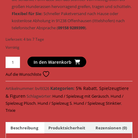
großen Hunderassen hervorragend greifen, tragen und schütteln.
Flexibel für Sie:
Schneller Paketversand nach Hause oder
kostenlose Abholung in 91238 Offenhausen (Ittelshofen) nach
telefonischer Absprache (
09158 9289399
).
Lieferzeit:
4 bis 7 Tage
Vorrätig
Trixie
In den Warenkorb
Hundespielzeug
Stinktier
Auf die Wunschliste
Plüsch
&
Kategorien:
5% Rabatt
,
Spielzeugtiere
Artikelnummer:
bvl9326
Geräusch
& Figuren
Schlagwörter:
Hund / Spielzeug mit Geräusch
,
Hund /
47
Spielzeug Plüsch
,
Hund / Spielzeug S
,
Hund / Spielzeug Stinktier
,
cm
Trixie
(Art.-
Nr.
Beschreibung
Produktsicherheit
Rezensionen (0)
36113)
Menge