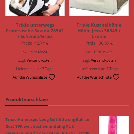
Trixie unterwegs
Trixie Kuschelhöhle
Fronttasche Savina 28941
Höhle Jessa 36845 /
/ Schwarz/Grau
Creme
Preis:
42,74
€
Preis:
36,99
€
inkl. 19 % MwSt.
inkl. 19 % MwSt.
zzgl.
Versandkosten
zzgl.
Versandkosten
Lieferzeit:
4 bis 7 Tage
Lieferzeit:
4 bis 7 Tage
Auf die Wunschliste
Auf die Wunschliste
Produktvorschläge
Trixie Hundespielzeug Soft & Strong Ball am
Gurt TPR weich schwimmfähig XL &
geräuschlos ø 7,5 cm / 29 cm (Art.-Nr. 33478)