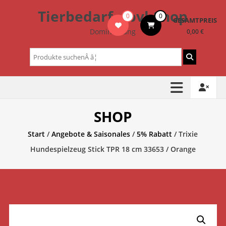
Zum
Tierbedarf – bvl-Shop
0
0
Inhalt
GESAMTPREIS
springen
Dominik Lang
0,00 €
Suchen
nach:
SHOP
Start
/
Angebote & Saisonales
/
5% Rabatt
/ Trixie
Hundespielzeug Stick TPR 18 cm 33653 / Orange