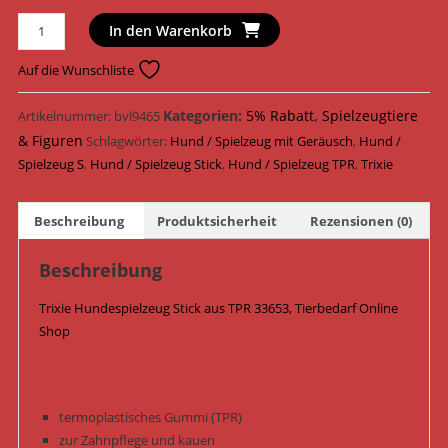
Trixie
In den Warenkorb
Hundespielzeug
Stick
Auf die Wunschliste
TPR
18
Kategorien:
5% Rabatt
,
Spielzeugtiere
Artikelnummer:
bvl9465
cm
& Figuren
Schlagwörter:
Hund / Spielzeug mit Geräusch
,
Hund /
33653
Spielzeug S
,
Hund / Spielzeug Stick
,
Hund / Spielzeug TPR
,
Trixie
/
Orange
Beschreibung
Produktsicherheit
Rezensionen (0)
Menge
Beschreibung
Trixie Hundespielzeug Stick aus TPR 33653, Tierbedarf Online
Shop
termoplastisches Gummi (TPR)
zur Zahnpflege und kauen