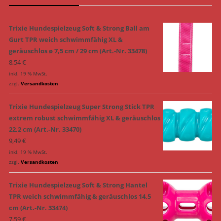
Trixie Hundespielzeug Soft & Strong Ball am
Gurt TPR weich schwimmfähig XL &
geräuschlos ø 7,5 cm / 29 cm (Art.-Nr. 33478)
8,54
€
inkl. 19 % MwSt.
zzgl.
Versandkosten
Trixie Hundespielzeug Super Strong Stick TPR
extrem robust schwimmfähig XL & geräuschlos
22,2 cm (Art.-Nr. 33470)
9,49
€
inkl. 19 % MwSt.
zzgl.
Versandkosten
Trixie Hundespielzeug Soft & Strong Hantel
TPR weich schwimmfähig & geräuschlos 14,5
cm (Art.-Nr. 33474)
7,59
€