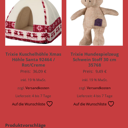
Trixie Kuschelhöhle Xmas
Trixie Hundespielzeug
Höhle Santa 92464 /
Schwein Stoff 30 cm
Rot/Creme
35768
Preis:
36,09
€
Preis:
9,49
€
inkl. 19 % MwSt.
inkl. 19 % MwSt.
zzgl.
Versandkosten
zzgl.
Versandkosten
Lieferzeit:
4 bis 7 Tage
Lieferzeit:
4 bis 7 Tage
Auf die Wunschliste
Auf die Wunschliste
Produktvorschläge