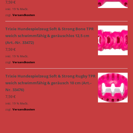
7,59
€
inkl. 19 % MwSt.
zzgl.
Versandkosten
Trixie Hundespielzeug Soft & Strong Bone TPR
weich schwimmfähig & geräuschlos 12,5 cm
(Art.-Nr. 33472)
7,59
€
inkl. 19 % MwSt.
zzgl.
Versandkosten
Trixie Hundespielzeug Soft & Strong Rugby TPR
weich schwimmfähig & geräusch 10 cm (Art.-
Nr. 33476)
7,59
€
inkl. 19 % MwSt.
zzgl.
Versandkosten