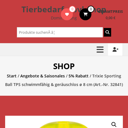
Zum
Tierbedarf – bvl-Shop
0
0
Inhalt
GESAMTPREIS
springen
Dominik Lang
0,00 €
Suchen
nach:
SHOP
Start
/
Angebote & Saisonales
/
5% Rabatt
/ Trixie Sporting
Ball TPS schwimmfähig & geräuschlos ø 8 cm (Art.-Nr. 32841)