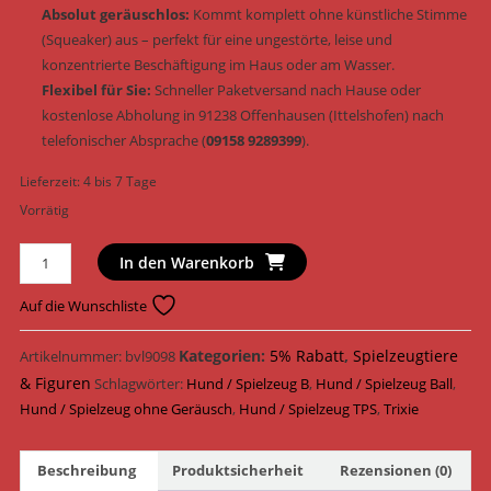
Absolut geräuschlos:
Kommt komplett ohne künstliche Stimme
(Squeaker) aus – perfekt für eine ungestörte, leise und
konzentrierte Beschäftigung im Haus oder am Wasser.
Flexibel für Sie:
Schneller Paketversand nach Hause oder
kostenlose Abholung in 91238 Offenhausen (Ittelshofen) nach
telefonischer Absprache (
09158 9289399
).
Lieferzeit:
4 bis 7 Tage
Vorrätig
Trixie
In den Warenkorb
Sporting
Ball
Auf die Wunschliste
TPS
schwimmfähig
Kategorien:
5% Rabatt
,
Spielzeugtiere
Artikelnummer:
bvl9098
&
& Figuren
Schlagwörter:
Hund / Spielzeug B
,
Hund / Spielzeug Ball
,
geräuschlos
Hund / Spielzeug ohne Geräusch
,
Hund / Spielzeug TPS
,
Trixie
ø
8
Beschreibung
Produktsicherheit
Rezensionen (0)
cm