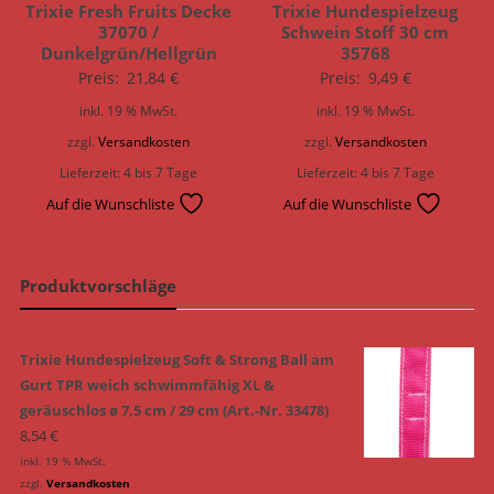
Trixie Fresh Fruits Decke
Trixie Hundespielzeug
37070 /
Schwein Stoff 30 cm
Dunkelgrün/Hellgrün
35768
Preis:
21,84
€
Preis:
9,49
€
inkl. 19 % MwSt.
inkl. 19 % MwSt.
zzgl.
Versandkosten
zzgl.
Versandkosten
Lieferzeit:
4 bis 7 Tage
Lieferzeit:
4 bis 7 Tage
Auf die Wunschliste
Auf die Wunschliste
Produktvorschläge
Trixie Hundespielzeug Soft & Strong Ball am
Gurt TPR weich schwimmfähig XL &
geräuschlos ø 7,5 cm / 29 cm (Art.-Nr. 33478)
8,54
€
inkl. 19 % MwSt.
zzgl.
Versandkosten