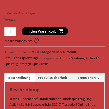
Lieferzeit:
4 bis 7 Tage
Vorrätig
Trixie
In den Warenkorb
Hundespielzeug
Dog
Auf die Wunschliste
Activity
Solitär
Kategorien:
5% Rabatt
,
Artikelnummer:
bvl9008
Strategie
Intelligenzspielzeuge
Schlagwörter:
Hund / Spielzeug S
,
Hund /
Spiel
Spielzeug Strategie Spiel
,
Trixie
ø
29
Beschreibung
Produktsicherheit
Rezensionen (0)
cm
32017
Beschreibung
Menge
Trixie Hundebedarf/Hundezubehör Hundespielzeug Dog
Activity Solitär Strategie Spiel 32017, Tierbedarf Online Shop