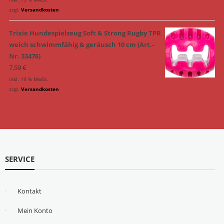
zzgl.
Versandkosten
Trixie Hundespielzeug Soft & Strong Rugby TPR
weich schwimmfähig & geräusch 10 cm (Art.-
Nr. 33476)
7,59
€
inkl. 19 % MwSt.
zzgl.
Versandkosten
SERVICE
Kontakt
Mein Konto