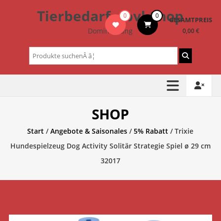
Zum
Tierbedarf – bvl-Shop
0
0
Inhalt
GESAMTPREIS
springen
Dominik Lang
0,00 €
Suchen
nach:
SHOP
Start
/
Angebote & Saisonales
/
5% Rabatt
/ Trixie
Hundespielzeug Dog Activity Solitär Strategie Spiel ø 29 cm
32017