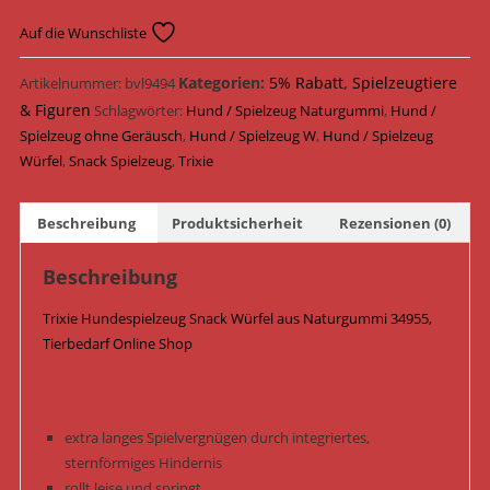
Auf die Wunschliste
Kategorien:
5% Rabatt
,
Spielzeugtiere
Artikelnummer:
bvl9494
& Figuren
Schlagwörter:
Hund / Spielzeug Naturgummi
,
Hund /
Spielzeug ohne Geräusch
,
Hund / Spielzeug W
,
Hund / Spielzeug
Würfel
,
Snack Spielzeug
,
Trixie
Beschreibung
Produktsicherheit
Rezensionen (0)
Beschreibung
Trixie Hundespielzeug Snack Würfel aus Naturgummi 34955,
Tierbedarf Online Shop
extra langes Spielvergnügen durch integriertes,
sternförmiges Hindernis
rollt leise und springt