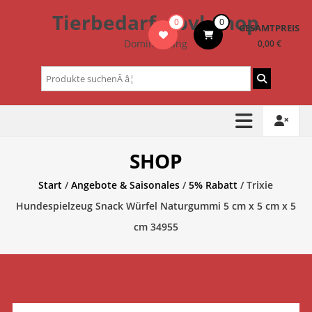
Zum
Tierbedarf – bvl-Shop
0
0
Inhalt
GESAMTPREIS
springen
Dominik Lang
0,00 €
Suchen
nach:
SHOP
Start
/
Angebote & Saisonales
/
5% Rabatt
/ Trixie
Hundespielzeug Snack Würfel Naturgummi 5 cm x 5 cm x 5
cm 34955