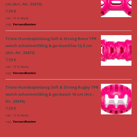
cm (Art.-Nr. 33474)
7,59
€
inkl. 19 % MwSt.
zzgl.
Versandkosten
Trixie Hundespielzeug Soft & Strong Bone TPR
weich schwimmfähig & geräuschlos 12,5 cm
(Art.-Nr. 33472)
7,59
€
inkl. 19 % MwSt.
zzgl.
Versandkosten
Trixie Hundespielzeug Soft & Strong Rugby TPR
weich schwimmfähig & geräusch 10 cm (Art.-
Nr. 33476)
7,59
€
inkl. 19 % MwSt.
zzgl.
Versandkosten