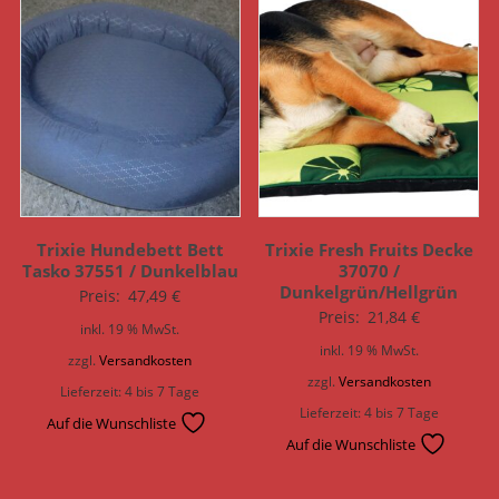
Trixie Hundebett Bett
Trixie Fresh Fruits Decke
Tasko 37551 / Dunkelblau
37070 /
Dunkelgrün/Hellgrün
Preis:
47,49
€
Preis:
21,84
€
inkl. 19 % MwSt.
inkl. 19 % MwSt.
zzgl.
Versandkosten
zzgl.
Versandkosten
Lieferzeit:
4 bis 7 Tage
Lieferzeit:
4 bis 7 Tage
Auf die Wunschliste
Auf die Wunschliste