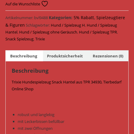
Snack
Auf die Wunschliste
Hantel
TPR
Kategorien:
5% Rabatt
,
Spielzeugtiere
Artikelnummer:
bvl9488
12
& Figuren
Schlagwörter:
Hund / Spielzeug H
,
Hund / Spielzeug
cm
Hantel
,
Hund / Spielzeug ohne Geräusch
,
Hund / Spielzeug TPR
,
34930
Snack Spielzeug
,
Trixie
/
Orange
Beschreibung
Produktsicherheit
Rezensionen (0)
Menge
Beschreibung
Trixie Hundespielzeug Snack Hantel aus TPR 34930, Tierbedarf
Online Shop
robust und langlebig
mit Leckerbissen befüllbar
mit zwei Öffnungen