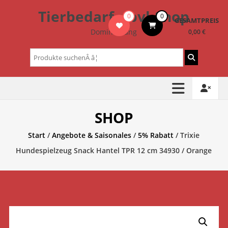
Zum
Tierbedarf – bvl-Shop
0
0
Inhalt
GESAMTPREIS
springen
Dominik Lang
0,00 €
Suchen
nach:
SHOP
Start
/
Angebote & Saisonales
/
5% Rabatt
/ Trixie
Hundespielzeug Snack Hantel TPR 12 cm 34930 / Orange