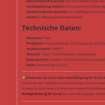
Zahnschonend & lautlos:
Der extra weiche Körper aus
Hundespielzeug Seestern
ohne Quietscher-Ablenkung
Bewährte Markenqualität:
Das langlebige Modell übe
361015
im Alltag anspruchsvoller Hunde.
Technische Daten:
Hersteller:
Trixie
Produktart:
Hundespielzeug / Plüschspielzeug / Kuschelt
Artikelnummer:
361015
Material:
Plüsch (100 % Polyester) / Baumwolltau
Besonderheit:
Komplett ohne Stimme (ohne Squeaker) /
Maße:
Gesamtlänge ca. 22 cm
Entdecken Sie noch mehr Beschäftigung für Ihren V
Suchen Sie nach weiteren Herausforderungen für Ihren Hun
Auswahl für jede Rasse. Für besonders clevere Schnüffelna
Strategiespielzeug für Hunde
zur optimalen geistigen Ausla