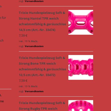
zzgl.
Versandkosten
m
Trixie Hundespielzeug Soft &
m für
Strong Hantel TPR weich
schwimmfähig & geräuschlos
14,5 cm (Art.-Nr. 33474)
7,59
€
ach
inkl. 19 % MwSt.
zzgl.
Versandkosten
Trixie Hundespielzeug Soft &
Strong Bone TPR weich
schwimmfähig & geräuschlos
12,5 cm (Art.-Nr. 33472)
7,59
€
inkl. 19 % MwSt.
zzgl.
Versandkosten
n
,
hne
Trixie Hundespielzeug Soft &
Strong Rugby TPR weich