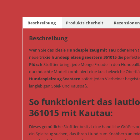
Beschreibung
Produktsicherheit
Rezensionen 
Beschreibung
Wenn Sie das ideale
Hundespielzeug mit Tau
oder einen tr
neue
trixie hundespielzeug seestern 361015
die perfekte
Plüsch
Stofftier bringt jede Menge Freude in den Hundeallta
durchdachte Modell kombiniert eine kuschelweiche Oberflä
Hundespielzeug Seestern
sofort jeden Vierbeiner begeist
langlebigen Spiel- und Kauspaß.
So funktioniert das lautl
361015 mit Kautau:
Dieses gemütliche Stofftier besitzt eine handliche Größe vo
ein Spielzeug suchen, das Ihren Hund zum Knabbern animier