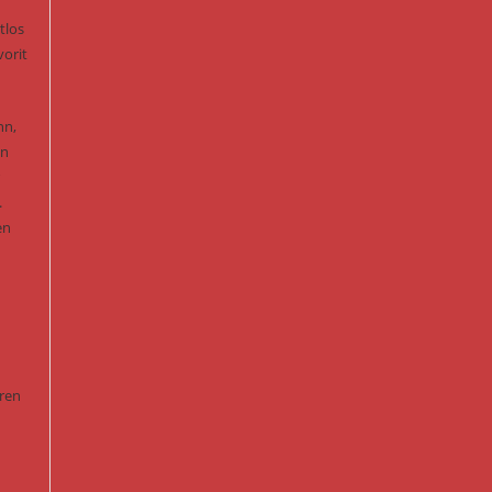
tlos
vorit
nn,
in
.
en
eren