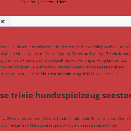
geräuschlos
Spielzeug Seestern
,
Trixie
22
cm
(Art.-
(0)
Nr.
361015)
Menge
euen, lautlosen Kuschelpartner für Ihren tierischen Liebling suchen, ist das
 Wahl für eine artgerechte Beschäftigung. Dieses hochwertige
Trixie Seest
g und fördert den natürlichen Spieltrieb von Anfang an völlig lautlos. Das
che mit robusten Seilelementen, weshalb dieses clevere
Geräuschloses
ert. Mit dem originalen
Trixie Hundespielzeug 361015
investieren Sie in
ose trixie hundespielzeug seeste
n ca. 22 cm und zeichnet sich durch seine funktionale Sternform aus. Wenn S
t, ohne Lärm im Haus zu erzeugen, wird Sie dieses strapazierfähige