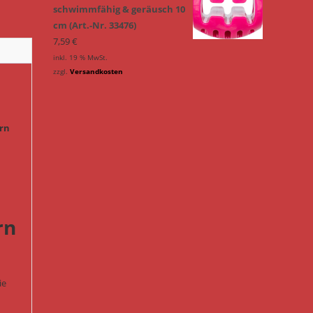
schwimmfähig & geräusch 10
cm (Art.-Nr. 33476)
7,59
€
inkl. 19 % MwSt.
zzgl.
Versandkosten
ern
rn
ie