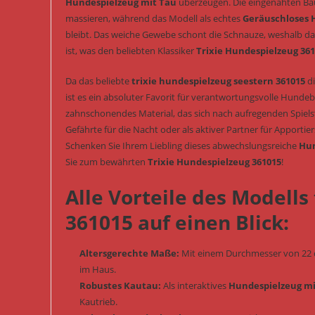
Hundespielzeug mit Tau
überzeugen. Die eingenähten Bau
massieren, während das Modell als echtes
Geräuschloses 
bleibt. Das weiche Gewebe schont die Schnauze, weshalb da
ist, was den beliebten Klassiker
Trixie Hundespielzeug 36
Da das beliebte
trixie hundespielzeug seestern 361015
di
ist es ein absoluter Favorit für verantwortungsvolle Hundebe
zahnschonendes Material, das sich nach aufregenden Spiels
Gefährte für die Nacht oder als aktiver Partner für Apportie
Schenken Sie Ihrem Liebling dieses abwechslungsreiche
Hun
Sie zum bewährten
Trixie Hundespielzeug 361015
!
Alle Vorteile des Modells
361015 auf einen Blick:
Altersgerechte Maße:
Mit einem Durchmesser von 22 c
im Haus.
Robustes Kautau:
Als interaktives
Hundespielzeug mi
Kautrieb.