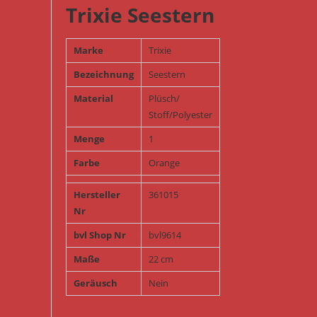
Trixie Seestern
Marke
Trixie
Bezeichnung
Seestern
Material
Plüsch/
Stoff/Polyester
Menge
1
Farbe
Orange
Hersteller
361015
Nr
bvl Shop Nr
bvl9614
Maße
22 cm
Geräusch
Nein