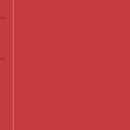
g
 Die
lug