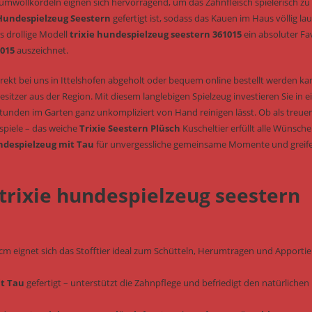
mwollkordeln eignen sich hervorragend, um das Zahnfleisch spielerisch zu
Hundespielzeug Seestern
gefertigt ist, sodass das Kauen im Haus völlig lau
s drollige Modell
trixie hundespielzeug seestern 361015
ein absoluter Fa
1015
auszeichnet.
rekt bei uns in Ittelshofen abgeholt oder bequem online bestellt werden ka
sitzer aus der Region. Mit diesem langlebigen Spielzeug investieren Sie in e
tunden im Garten ganz unkompliziert von Hand reinigen lässt. Ob als treuer
rspiele – das weiche
Trixie Seestern Plüsch
Kuscheltier erfüllt alle Wünsche
despielzeug mit Tau
für unvergessliche gemeinsame Momente und greif
 trixie hundespielzeug seestern
m eignet sich das Stofftier ideal zum Schütteln, Herumtragen und Apporti
t Tau
gefertigt – unterstützt die Zahnpflege und befriedigt den natürlichen