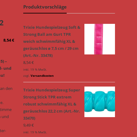
Produktvorschläge
n
22
Trixie Hundespielzeug Soft &
Strong Ball am Gurt TPR
8,54
€
weich schwimmfähig XL &
geräuschlos ø 7,5 cm / 29 cm
(Art.-Nr. 33478)
5) –
8,54
€
l- und
inkl. 19 % MwSt.
au!
zzgl.
Versandkosten
 an den
Trixie Hundespielzeug Super
,
Strong Stick TPR extrem
e.
robust schwimmfähig XL &
Stimme
geräuschlos 22,2 cm (Art.-Nr.
n und
33470)
9,49
€
ter-
inkl. 19 % MwSt.