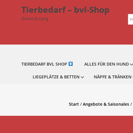
Zum
Tierbedarf – bvl-Shop
Inhalt
Su
springen
Dominik Lang
na
TIERBEDARF BVL SHOP
ALLES FÜR DEN HUND
LIEGEPLÄTZE & BETTEN
NÄPFE & TRÄNKEN
Start
/
Angebote & Saisonales
/