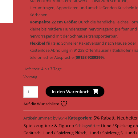
Material mit robustem Tauwerk – ideal zum Schütteln,
Herumtragen, Apportieren und anschließenden Kuscheln i
Körbchen.
Kompakte 22 cm Größe:
Durch die handliche, leichte For
kleine bis mittlere Hunderassen hervorragend greifbar und
hervorragend mit der Schnauze transportierbar.
Flexibel für Sie:
Schneller Paketversand nach Hause oder
kostenlose Abholung in 91238 Offenhausen (Ittelshofen) n
telefonischer Absprache (
09158 9289399
).
Lieferzeit:
4 bis 7 Tage
Vorrätig
Trixie
In den Warenkorb
Hundespielzeug
Seestern
Auf die Wunschliste
Plüsch
mit
Kategorien:
5% Rabatt
,
Neuheite
Artikelnummer:
bvl9614
Tau
Spielzeugtiere & Figuren
Schlagwörter:
Hund / Spielzeug o
&
Geräusch
,
Hund / Spielzeug Plüsch
,
Hund / Spielzeug S
,
Hund /