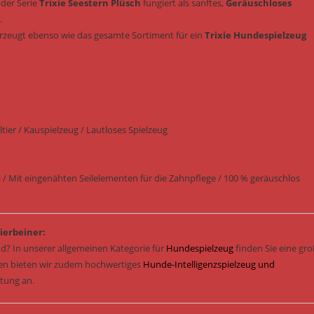
 der Serie
Trixie Seestern Plüsch
fungiert als sanftes,
Geräuschloses
.
rzeugt ebenso wie das gesamte Sortiment für ein
Trixie Hundespielzeug
ier / Kauspielzeug / Lautloses Spielzeug
 Mit eingenähten Seilelementen für die Zahnpflege / 100 % geräuschlos
ierbeiner:
d? In unserer allgemeinen Kategorie für
Hundespielzeug
finden Sie eine gr
sen bieten wir zudem hochwertiges
Hunde-Intelligenzspielzeug und
stung an.