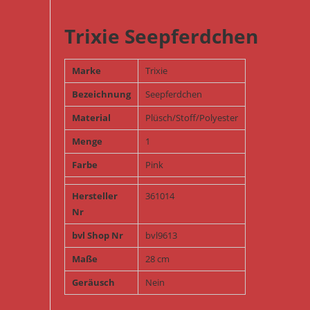
Trixie Seepferdchen
Marke
Trixie
Bezeichnung
Seepferdchen
Material
Plüsch/Stoff/Polyester
Menge
1
Farbe
Pink
Hersteller
361014
Nr
bvl Shop Nr
bvl9613
Maße
28 cm
Geräusch
Nein