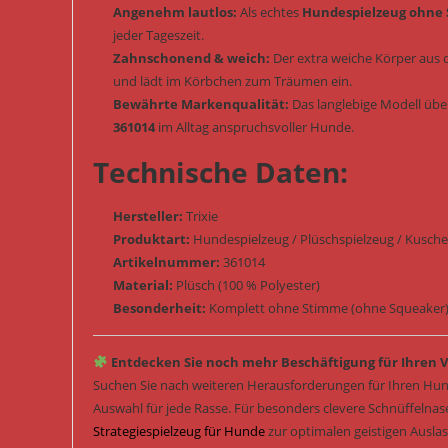
Angenehm lautlos:
Als echtes
Hundespielzeug ohne
jeder Tageszeit.
Zahnschonend & weich:
Der extra weiche Körper aus 
und lädt im Körbchen zum Träumen ein.
Bewährte Markenqualität:
Das langlebige Modell übe
361014
im Alltag anspruchsvoller Hunde.
Technische Daten:
Hersteller:
Trixie
Produktart:
Hundespielzeug / Plüschspielzeug / Kuschelt
Artikelnummer:
361014
Material:
Plüsch (100 % Polyester)
Besonderheit:
Komplett ohne Stimme (ohne Squeaker) /
Entdecken Sie noch mehr Beschäftigung für Ihren V
Suchen Sie nach weiteren Herausforderungen für Ihren Hun
Auswahl für jede Rasse. Für besonders clevere Schnüffelna
Strategiespielzeug für Hunde
zur optimalen geistigen Ausla