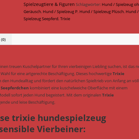
geräuschlos
Spielzeugtiere & Figuren
Schlagwörter:
Hund / Spielzeug o
28
Geräusch
,
Hund / Spielzeug P
,
Hund / Spielzeug Plüsch
,
Hund /
cm
Spielzeug Seepferd
,
Trixie
(Art.-
Nr.
361014)
(0)
Menge
inen treuen Kuschelpartner für Ihren vierbeinigen Liebling suchen, ist das 
 Wahl für eine artgerechte Beschäftigung. Dieses hochwertige
Trixie
n den Hundealltag und fördert den natürlichen Spieltrieb von Anfang an völl
 Seepferdchen
kombiniert eine kuschelweiche Oberfläche mit einem
dell sofort jeden Hund begeistert. Mit dem originalen
Trixie
gende und leise Beschäftigung.
ose trixie hundespielzeug
sensible Vierbeiner: