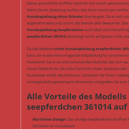
Dieses gemütliche Stofftier zeichnet sich durch seine beso
Wenn Sie ein Spielzeug suchen, das Ihren Hund zum sanften
Hundespielzeug ohne Stimme
überzeugen. Da es sich um 
angenehm leise und schont die Nerven aller Bewohner. Das 
Hundespielzeug Seepferdchen
auch ideal zum Herumtrag
seepferdchen 361014
überzeugt somit auf ganzer Linie, wa
Da das beliebte
trixie hundespielzeug seepferdchen 361
kann, ist es eine hervorragende Empfehlung für verantwortu
investieren Sie in ein zahnschonendes Material, das sich n
treuer Gefährte für die erste Nacht im neuen Zuhause oder
Kuscheltier erfüllt alle Wünsche. Schenken Sie Ihrem Liebl
unvergessliche gemeinsame Momente und greifen Sie zum
Alle Vorteile des Modells
seepferdchen 361014 auf 
Maritimes Design:
Das drollige Seepferdchen-Stofftier
Schütteln im Hundekorb.