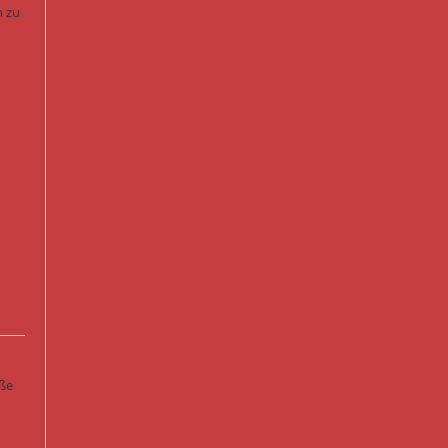
n zu
oße