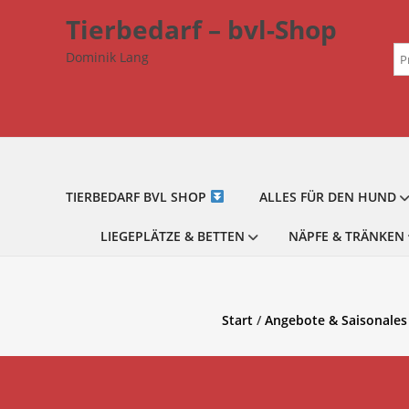
Zum
Tierbedarf – bvl-Shop
Inhalt
Su
springen
Dominik Lang
na
TIERBEDARF BVL SHOP
ALLES FÜR DEN HUND
LIEGEPLÄTZE & BETTEN
NÄPFE & TRÄNKEN
Start
/
Angebote & Saisonales