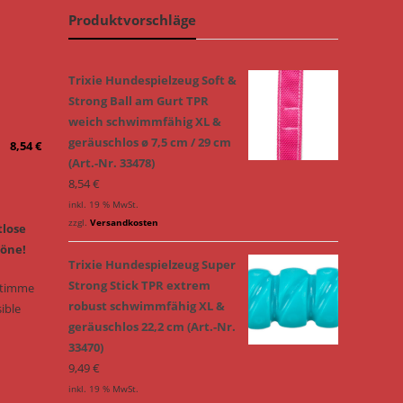
Produktvorschläge
Trixie Hundespielzeug Soft &
Strong Ball am Gurt TPR
weich schwimmfähig XL &
geräuschlos ø 7,5 cm / 29 cm
8,54
€
(Art.-Nr. 33478)
8,54
€
inkl. 19 % MwSt.
zzgl.
Versandkosten
tlose
Töne!
Trixie Hundespielzeug Super
Strong Stick TPR extrem
Stimme
robust schwimmfähig XL &
sible
geräuschlos 22,2 cm (Art.-Nr.
33470)
9,49
€
inkl. 19 % MwSt.