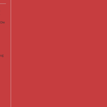
g
 Die
lug