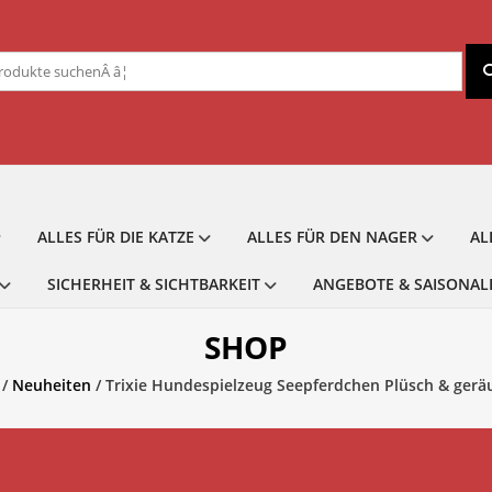
chen
ch:
ALLES FÜR DIE KATZE
ALLES FÜR DEN NAGER
AL
SICHERHEIT & SICHTBARKEIT
ANGEBOTE & SAISONAL
SHOP
/
Neuheiten
/ Trixie Hundespielzeug Seepferdchen Plüsch & geräu