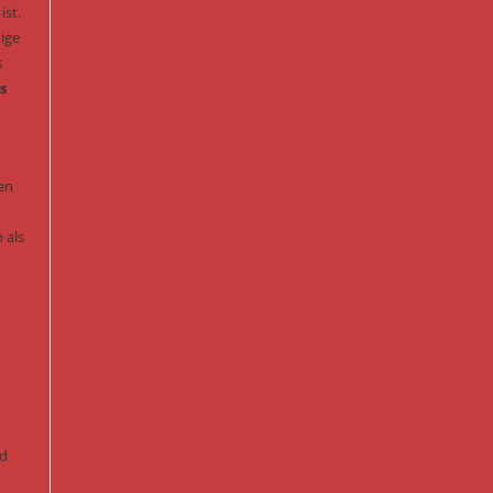
ist.
ige
s
s
en
 als
nd