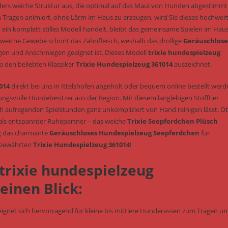
nders weiche Struktur aus, die optimal auf das Maul von Hunden abgestimmt 
 Tragen animiert, ohne Lärm im Haus zu erzeugen, wird Sie dieses hochwert
ein komplett stilles Modell handelt, bleibt das gemeinsame Spielen im Hau
weiche Gewebe schont das Zahnfleisch, weshalb das drollige
Geräuschlose
en und Anschmiegen geeignet ist. Dieses Modell
trixie hundespielzeug
s den beliebten Klassiker
Trixie Hundespielzeug 361014
auszeichnet.
014
direkt bei uns in Ittelshofen abgeholt oder bequem online bestellt werd
ngsvolle Hundebesitzer aus der Region. Mit diesem langlebigen Stofftier
ach aufregenden Spielstunden ganz unkompliziert von Hand reinigen lässt. Ob
 als entspannter Ruhepartner – das weiche
Trixie Seepferdchen Plüsch
ing das charmante
Geräuschloses Hundespielzeug Seepferdchen
für
 bewährten
Trixie Hundespielzeug 361014
!
 trixie hundespielzeug
einen Blick:
 eignet sich hervorragend für kleine bis mittlere Hunderassen zum Tragen u