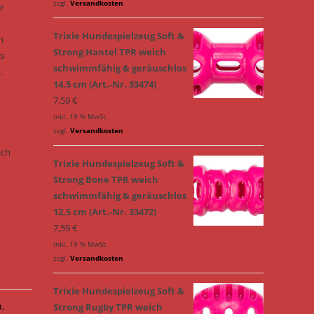
zzgl.
Versandkosten
er
Trixie Hundespielzeug Soft &
m
Strong Hantel TPR weich
as
schwimmfähig & geräuschlos
.
14,5 cm (Art.-Nr. 33474)
7,59
€
inkl. 19 % MwSt.
zzgl.
Versandkosten
ach
Trixie Hundespielzeug Soft &
Strong Bone TPR weich
schwimmfähig & geräuschlos
12,5 cm (Art.-Nr. 33472)
7,59
€
inkl. 19 % MwSt.
zzgl.
Versandkosten
Trixie Hundespielzeug Soft &
n
,
Strong Rugby TPR weich