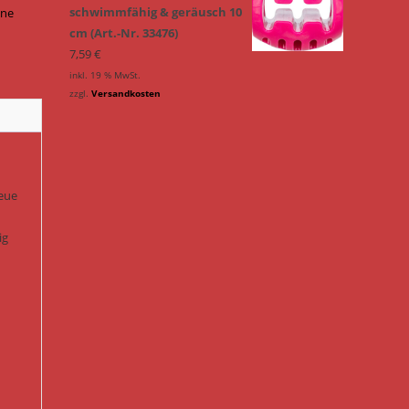
schwimmfähig & geräusch 10
hne
cm (Art.-Nr. 33476)
7,59
€
inkl. 19 % MwSt.
zzgl.
Versandkosten
neue
ig