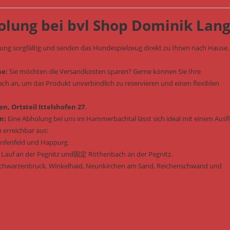
olung bei bvl Shop Dominik Lan
lung sorgfältig und senden das Hundespielzeug direkt zu Ihnen nach Hause.
he:
Sie möchten die Versandkosten sparen? Gerne können Sie Ihre
fach an, um das Produkt unverbindlich zu reservieren und einen flexiblen
n, Ortsteil Ittelshofen 27
.
n:
Eine Abholung bei uns im Hammerbachtal lässt sich ideal mit einem Ausf
 erreichbar aus:
enfenfeld und Happurg.
, Lauf an der Pegnitz und固定 Röthenbach an der Pegnitz.
Schwarzenbruck, Winkelhaid, Neunkirchen am Sand, Reichenschwand und
: