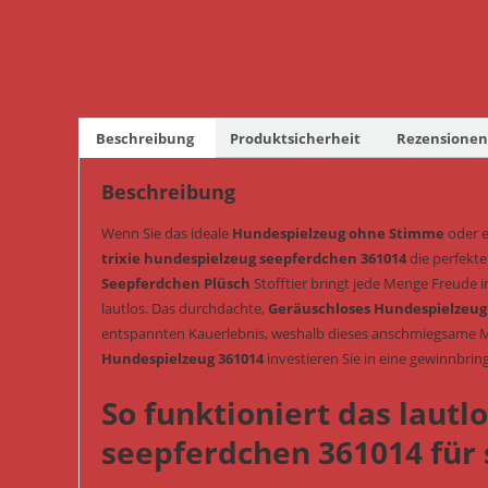
Beschreibung
Produktsicherheit
Rezensionen 
Beschreibung
Wenn Sie das ideale
Hundespielzeug ohne Stimme
oder e
trixie hundespielzeug seepferdchen 361014
die perfekte
Seepferdchen Plüsch
Stofftier bringt jede Menge Freude i
lautlos. Das durchdachte,
Geräuschloses Hundespielzeug
entspannten Kauerlebnis, weshalb dieses anschmiegsame Mo
Hundespielzeug 361014
investieren Sie in eine gewinnbrin
So funktioniert das lautl
seepferdchen 361014 für 