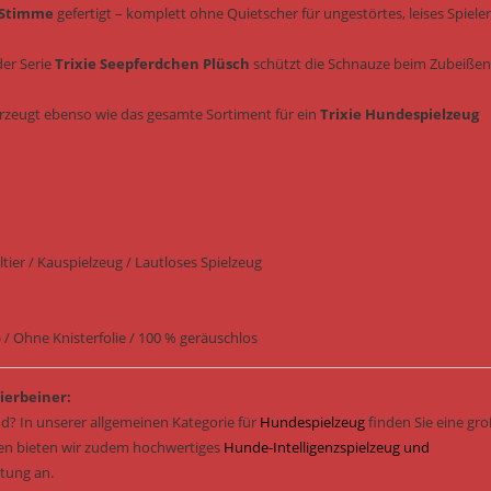
 Stimme
gefertigt – komplett ohne Quietscher für ungestörtes, leises Spiele
der Serie
Trixie Seepferdchen Plüsch
schützt die Schnauze beim Zubeißen
rzeugt ebenso wie das gesamte Sortiment für ein
Trixie Hundespielzeug
ier / Kauspielzeug / Lautloses Spielzeug
 Ohne Knisterfolie / 100 % geräuschlos
ierbeiner:
d? In unserer allgemeinen Kategorie für
Hundespielzeug
finden Sie eine gr
sen bieten wir zudem hochwertiges
Hunde-Intelligenzspielzeug und
stung an.