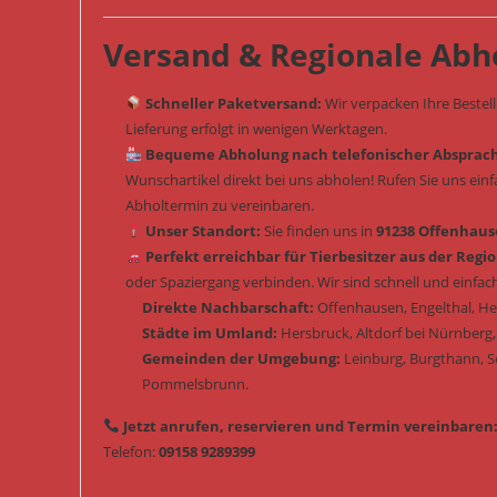
Versand & Regionale Abh
Schneller Paketversand:
Wir verpacken Ihre Bestel
Lieferung erfolgt in wenigen Werktagen.
Bequeme Abholung nach telefonischer Absprac
Wunschartikel direkt bei uns abholen! Rufen Sie uns ein
Abholtermin zu vereinbaren.
Unser Standort:
Sie finden uns in
91238 Offenhause
Perfekt erreichbar für Tierbesitzer aus der Regio
oder Spaziergang verbinden. Wir sind schnell und einfach
Direkte Nachbarschaft:
Offenhausen, Engelthal, H
Städte im Umland:
Hersbruck, Altdorf bei Nürnberg
Gemeinden der Umgebung:
Leinburg, Burgthann, 
Pommelsbrunn.
Jetzt anrufen, reservieren und Termin vereinbaren
Telefon:
09158 9289399