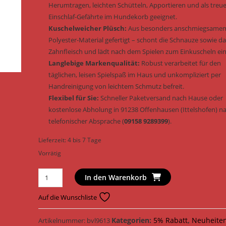
Herumtragen, leichten Schütteln, Apportieren und als treu
Einschlaf-Gefährte im Hundekorb geeignet.
Kuschelweicher Plüsch:
Aus besonders anschmiegsame
Polyester-Material gefertigt – schont die Schnauze sowie d
Zahnfleisch und lädt nach dem Spielen zum Einkuscheln ein
Langlebige Markenqualität:
Robust verarbeitet für den
täglichen, leisen Spielspaß im Haus und unkompliziert per
Handreinigung von leichtem Schmutz befreit.
Flexibel für Sie:
Schneller Paketversand nach Hause oder
kostenlose Abholung in 91238 Offenhausen (Ittelshofen) n
telefonischer Absprache (
09158 9289399
).
Lieferzeit:
4 bis 7 Tage
Vorrätig
Trixie
In den Warenkorb
Hundespielzeug
Seepferdchen
Auf die Wunschliste
Plüsch
&
Kategorien:
5% Rabatt
,
Neuheite
Artikelnummer:
bvl9613