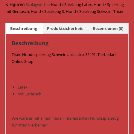
cm
& Figuren
Schlagwörter:
Hund / Spielzeug Latex
,
Hund / Spielzeug
35491
mit Geräusch
,
Hund / Spielzeug S
,
Hund / Spielzeug Schwein
,
Trixie
Menge
Beschreibung
Produktsicherheit
Rezensionen (0)
Beschreibung
Trixie Hundespielzeug Schwein aus Latex 35491, Tierbedarf
Online Shop
Latex
mit Geräusch
Wie wäre es mit einem neuen interessanten Hundespielzeug
für Ihren Vierbeiner?