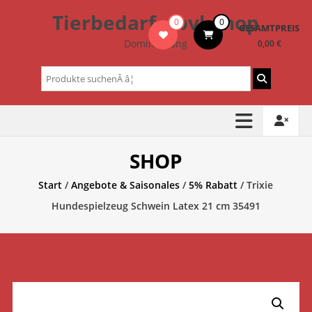
Zum
Tierbedarf – bvl-Shop
0
0
Inhalt
GESAMTPREIS
springen
Dominik Lang
0,00 €
Suchen
nach:
SHOP
Start
/
Angebote & Saisonales
/
5% Rabatt
/ Trixie
Hundespielzeug Schwein Latex 21 cm 35491