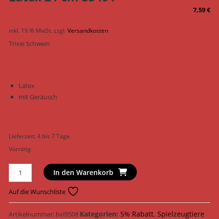
7,59
€
inkl. 19 % MwSt.
zzgl.
Versandkosten
Trixie Schwein
Latex
mit Geräusch
Lieferzeit:
4 bis 7 Tage
Vorrätig
Trixie
In den Warenkorb
Hundespielzeug
Schwein
Auf die Wunschliste
Latex
21
Kategorien:
5% Rabatt
,
Spielzeugtiere
Artikelnummer:
bvl9508