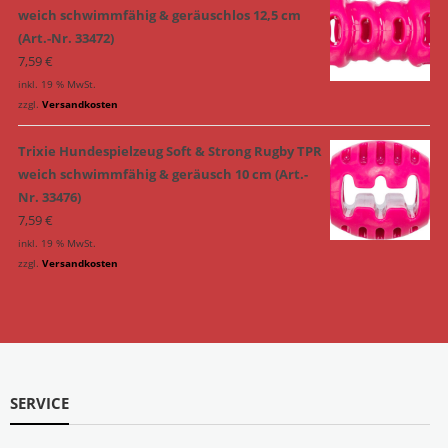
weich schwimmfähig & geräuschlos 12,5 cm
(Art.-Nr. 33472)
7,59
€
inkl. 19 % MwSt.
zzgl.
Versandkosten
Trixie Hundespielzeug Soft & Strong Rugby TPR
weich schwimmfähig & geräusch 10 cm (Art.-
Nr. 33476)
7,59
€
inkl. 19 % MwSt.
zzgl.
Versandkosten
SERVICE