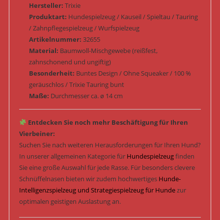
Hersteller:
Trixie
Produktart:
Hundespielzeug / Kauseil / Spieltau / Tauring
/ Zahnpflegespielzeug / Wurfspielzeug
Artikelnummer:
32655
Material:
Baumwoll-Mischgewebe (reißfest,
zahnschonend und ungiftig)
Besonderheit:
Buntes Design / Ohne Squeaker / 100 %
geräuschlos / Trixie Tauring bunt
Maße:
Durchmesser ca. ø 14 cm
Entdecken Sie noch mehr Beschäftigung für Ihren
Vierbeiner:
Suchen Sie nach weiteren Herausforderungen für Ihren Hund?
In unserer allgemeinen Kategorie für
Hundespielzeug
finden
Sie eine große Auswahl für jede Rasse. Für besonders clevere
Schnüffelnasen bieten wir zudem hochwertiges
Hunde-
Intelligenzspielzeug und Strategiespielzeug für Hunde
zur
optimalen geistigen Auslastung an.