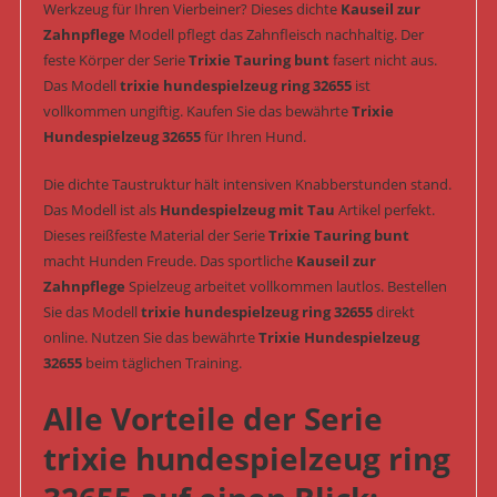
Werkzeug für Ihren Vierbeiner? Dieses dichte
Kauseil zur
Zahnpflege
Modell pflegt das Zahnfleisch nachhaltig. Der
feste Körper der Serie
Trixie Tauring bunt
fasert nicht aus.
Das Modell
trixie hundespielzeug ring 32655
ist
vollkommen ungiftig. Kaufen Sie das bewährte
Trixie
Hundespielzeug 32655
für Ihren Hund.
Die dichte Taustruktur hält intensiven Knabberstunden stand.
Das Modell ist als
Hundespielzeug mit Tau
Artikel perfekt.
Dieses reißfeste Material der Serie
Trixie Tauring bunt
macht Hunden Freude. Das sportliche
Kauseil zur
Zahnpflege
Spielzeug arbeitet vollkommen lautlos. Bestellen
Sie das Modell
trixie hundespielzeug ring 32655
direkt
online. Nutzen Sie das bewährte
Trixie Hundespielzeug
32655
beim täglichen Training.
Alle Vorteile der Serie
trixie hundespielzeug ring