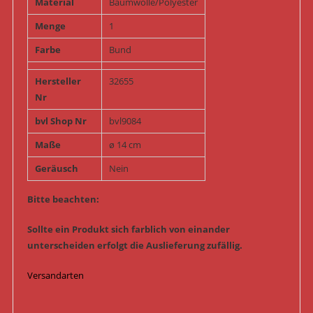
Material
Baumwolle/Polyester
Menge
1
Farbe
Bund
Hersteller
32655
Nr
bvl Shop Nr
bvl9084
Maße
ø 14 cm
Geräusch
Nein
Bitte beachten:
Sollte ein Produkt sich farblich von einander
unterscheiden erfolgt die Auslieferung zufällig.
Versandarten