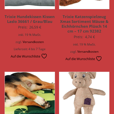
Trixie Hundekissen Kissen
Trixie Katzenspielzeug
Laslo 36661 / Grau/Blau
Xmas Sortiment Mäuse &
Eichhörnchen Plüsch 14
Preis:
26,59
€
cm – 17 cm 92382
inkl. 19 % MwSt.
Preis:
4,74
€
zzgl.
Versandkosten
inkl. 19 % MwSt.
Lieferzeit:
4 bis 7 Tage
zzgl.
Versandkosten
Auf die Wunschliste
Auf die Wunschliste