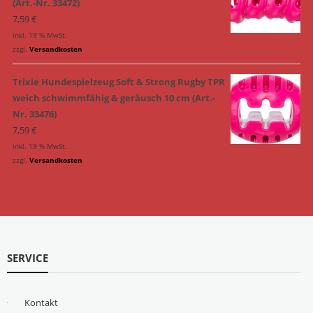
(Art.-Nr. 33472)
7,59
€
inkl. 19 % MwSt.
zzgl.
Versandkosten
Trixie Hundespielzeug Soft & Strong Rugby TPR
weich schwimmfähig & geräusch 10 cm (Art.-
Nr. 33476)
7,59
€
inkl. 19 % MwSt.
zzgl.
Versandkosten
SERVICE
Kontakt