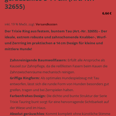
32655)
6,64
€
inkl. 19 % MwSt.
zzgl.
Versandkosten
Der Trixie Ring aus festem, buntem Tau (Art.-Nr. 32655) – Der
ideale, extrem robuste und zahnschonende Knabber-, Wurf-
und Zerrring im praktischen ø 14 cm Design für kleine und
mittlere Hunde!
Zahnreinigende Baumwollfasern:
Erfüllt alle Ansprüche als
Kauseil zur Zahnpflege, da die reißfesten Fasern beim Kauen die
Zahnzwischenräume mechanisch reinigen.
Griffige Ringform:
Als optimales Hundespielzeug mit Tau
entworfen, lässt sich die runde Form von Hunden besonders gut
greifen, tragen und bei Zerrspielen halten.
Farbenfrohes Design:
Die dichte und bunte Struktur der Serie
Trixie Tauring bunt sorgt für eine hervorragende Sichtbarkeit auf
der Wiese und im Haus.
Absolut geräuschlos:
Kommt komplett ohne künstliche Stimme