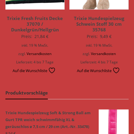
Trixie Fresh Fruits Decke
Trixie Hundespielzeug
37070 /
Schwein Stoff 30 cm
Dunkelgrün/Hellgrün
35768
Preis:
21,84
€
Preis:
9,49
€
inkl. 19 % MwSt.
inkl. 19 % MwSt.
zzgl.
Versandkosten
zzgl.
Versandkosten
Lieferzeit:
4 bis 7 Tage
Lieferzeit:
4 bis 7 Tage
Auf die Wunschliste
Auf die Wunschliste
Produktvorschläge
Trixie Hundespielzeug Soft & Strong Ball am
Gurt TPR weich schwimmfähig XL &
geräuschlos ø 7,5 cm / 29 cm (Art.-Nr. 33478)
8,54
€