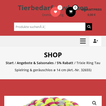
Zum
Tierbedarf – bvl-Shop
0
0
Inhalt
GESAMTPREIS
springen
Dominik Lang
0,00 €
Suchen
nach:
SHOP
Start
/
Angebote & Saisonales
/
5% Rabatt
/ Trixie Ring Tau
Spielring & geräuschlos ø 14 cm (Art.-Nr. 32655)