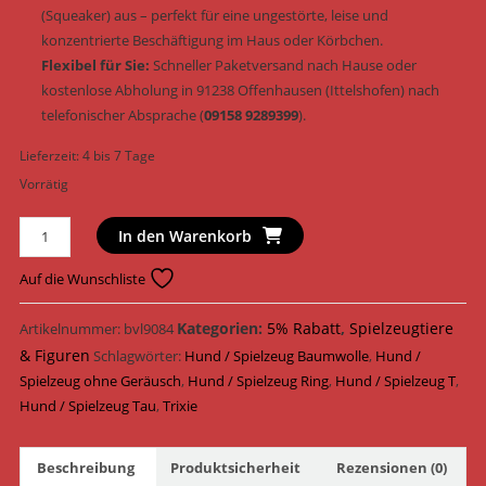
(Squeaker) aus – perfekt für eine ungestörte, leise und
konzentrierte Beschäftigung im Haus oder Körbchen.
Flexibel für Sie:
Schneller Paketversand nach Hause oder
kostenlose Abholung in 91238 Offenhausen (Ittelshofen) nach
telefonischer Absprache (
09158 9289399
).
Lieferzeit:
4 bis 7 Tage
Vorrätig
Trixie
In den Warenkorb
Ring
Tau
Auf die Wunschliste
Spielring
&
Kategorien:
5% Rabatt
,
Spielzeugtiere
Artikelnummer:
bvl9084
geräuschlos
& Figuren
Schlagwörter:
Hund / Spielzeug Baumwolle
,
Hund /
ø
Spielzeug ohne Geräusch
,
Hund / Spielzeug Ring
,
Hund / Spielzeug T
,
14
Hund / Spielzeug Tau
,
Trixie
cm
(Art.-
Beschreibung
Produktsicherheit
Rezensionen (0)
Nr.