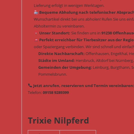
Lieferung erfolgt in wenigen Werktagen.
Bequeme Abholung nach telefonischer Absprac
Wunschartikel direkt bei uns abholen! Rufen Sie uns ein
Abholtermin zu vereinbaren.
Unser Standort:
Sie finden uns in
91238 Offenhause
Perfekt erreichbar für Tierbesitzer aus der Regio
oder Spaziergang verbinden. Wir sind schnell und einfach
Direkte Nachbarschaft:
Offenhausen, Engelthal, H
Städte im Umland:
Hersbruck, Altdorf bei Nürnberg,
Gemeinden der Umgebung:
Leinburg, Burgthann, 
Pommelsbrunn.
Jetzt anrufen, reservieren und Termin vereinbaren
Telefon:
09158 9289399
Trixie Nilpferd