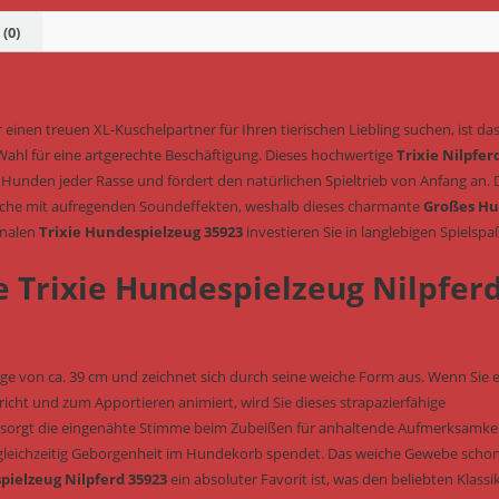
(0)
 einen treuen XL-Kuschelpartner für Ihren tierischen Liebling suchen, ist da
Wahl für eine artgerechte Beschäftigung. Dieses hochwertige
Trixie Nilpfer
n Hunden jeder Rasse und fördert den natürlichen Spieltrieb von Anfang an. 
äche mit aufregenden Soundeffekten, weshalb dieses charmante
Großes H
inalen
Trixie Hundespielzeug 35923
investieren Sie in langlebigen Spielspa
e Trixie Hundespielzeug Nilpfer
änge von ca. 39 cm und zeichnet sich durch seine weiche Form aus. Wenn Sie 
cht und zum Apportieren animiert, wird Sie dieses strapazierfähige
sorgt die eingenähte Stimme beim Zubeißen für anhaltende Aufmerksamkei
leichzeitig Geborgenheit im Hundekorb spendet. Das weiche Gewebe scho
pielzeug Nilpferd 35923
ein absoluter Favorit ist, was den beliebten Klassi