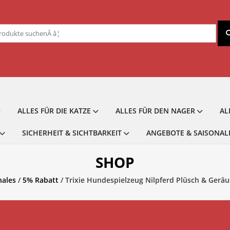
chen
ch:
ALLES FÜR DIE KATZE
ALLES FÜR DEN NAGER
AL
SICHERHEIT & SICHTBARKEIT
ANGEBOTE & SAISONAL
SHOP
nales
/
5% Rabatt
/ Trixie Hundespielzeug Nilpferd Plüsch & Geräus