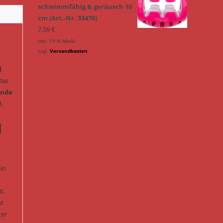
schwimmfähig & geräusch 10
cm (Art.-Nr. 33476)
7,59
€
inkl. 19 % MwSt.
zzgl.
Versandkosten
s
d
Das
unde
ß.
d
ein
t,
nt
ker