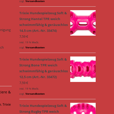
zzgl.
Versandkosten
Trixie Hundespielzeug Soft &
Strong Hantel TPR weich
schwimmfähig & geräuschlos
inigung
14,5 cm (Art.-Nr. 33474)
7,59
€
inkl. 19 % MwSt.
ach
zzgl.
Versandkosten
Trixie Hundespielzeug Soft &
Strong Bone TPR weich
schwimmfähig & geräuschlos
12,5 cm (Art.-Nr. 33472)
7,59
€
inkl. 19 % MwSt.
tiere &
zzgl.
Versandkosten
h
,
Trixie
Trixie Hundespielzeug Soft &
Strong Rugby TPR weich