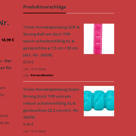
Produktvorschläge
Nr.
Trixie Hundespielzeug Soft &
Strong Ball am Gurt TPR
18,99
€
weich schwimmfähig XL &
geräuschlos ø 7,5 cm / 29 cm
(Art.-Nr. 33478)
) – Der
8,54
€
er für
inkl. 19 % MwSt.
zzgl.
Versandkosten
ers
Trixie Hundespielzeug Super
für
Strong Stick TPR extrem
robust schwimmfähig XL &
geräuschlos 22,2 cm (Art.-Nr.
rform
33470)
d als
9,49
€
inkl. 19 % MwSt.