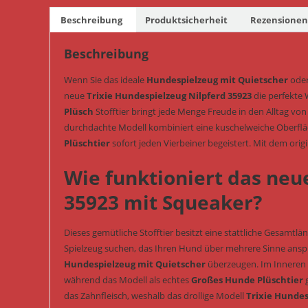
Beschreibung
Produktsicherheit
Rezensionen 
Beschreibung
Wenn Sie das ideale
Hundespielzeug mit Quietscher
oder
neue
Trixie Hundespielzeug Nilpferd 35923
die perfekte 
Plüsch
Stofftier bringt jede Menge Freude in den Alltag vo
durchdachte Modell kombiniert eine kuschelweiche Oberfl
Plüschtier
sofort jeden Vierbeiner begeistert. Mit dem orig
Wie funktioniert das neu
35923 mit Squeaker?
Dieses gemütliche Stofftier besitzt eine stattliche Gesamtl
Spielzeug suchen, das Ihren Hund über mehrere Sinne anspri
Hundespielzeug mit Quietscher
überzeugen. Im Inneren 
während das Modell als echtes
Großes Hunde Plüschtier
g
das Zahnfleisch, weshalb das drollige Modell
Trixie Hundes