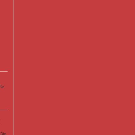
oße
g
 Die