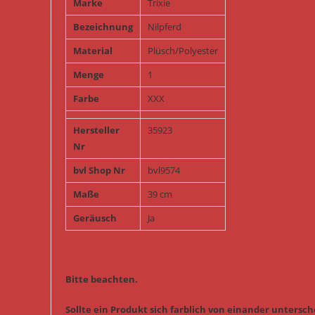
Marke
Trixie
Bezeichnung
Nilpferd
Material
Plüsch/Polyester
Menge
1
Farbe
XXX
Hersteller
35923
Nr
bvl Shop Nr
bvl9574
Maße
39 cm
Geräusch
Ja
Bitte beachten.
Sollte ein Produkt sich farblich von einander untersche