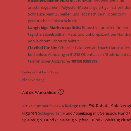
Kuschelweicher Plüsch:
Aus besonders weichem und
anschmiegsamem Polyester-Material gefertigt – schont die
Schnauze beim Zubeißen und lädt nach dem Toben zum
gemütlichen Einkuscheln ein.
Langlebige Markenqualität:
Robust verarbeitet für den
täglichen Spielspaß im Haus und unkompliziert per Handre
von leichtem Schmutz befreit.
Flexibel für Sie:
Schneller Paketversand nach Hause oder
kostenlose Abholung in 91238 Offenhausen (Ittelshofen) n
telefonischer Absprache (
09158 9289399
).
Lieferzeit:
4 bis 7 Tage
Nicht vorrätig
Auf die Wunschliste
Kategorien:
5% Rabatt
,
Spielzeug
Artikelnummer:
bvl9574
Figuren
Schlagwörter:
Hund / Spielzeug mit Geräusch
,
Hund /
Spielzeug N
,
Hund / Spielzeug Nilpferd
,
Hund / Spielzeug Plüsc