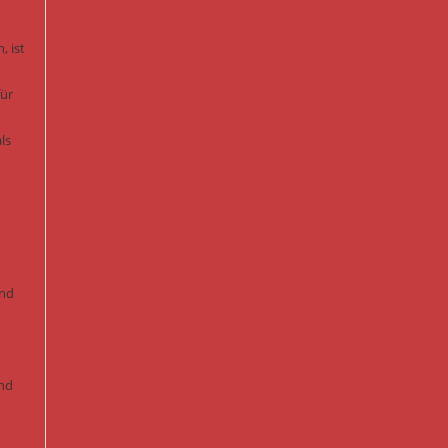
, ist
für
ls
und
nd