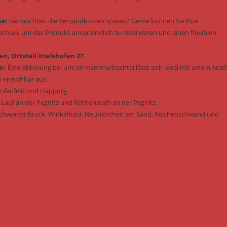
he:
Sie möchten die Versandkosten sparen? Gerne können Sie Ihre
fach an, um das Produkt unverbindlich zu reservieren und einen flexiblen
n, Ortsteil Ittelshofen 27
.
n:
Eine Abholung bei uns im Hammerbachtal lässt sich ideal mit einem Ausf
 erreichbar aus:
enfenfeld und Happurg.
 Lauf an der Pegnitz und Röthenbach an der Pegnitz.
Schwarzenbruck, Winkelhaid, Neunkirchen am Sand, Reichenschwand und
: