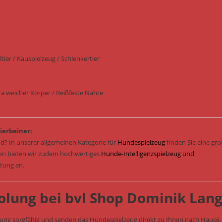
ier / Kauspielzeug / Schlenkertier
ra weicher Körper / Reißfeste Nähte
ierbeiner:
d? In unserer allgemeinen Kategorie für
Hundespielzeug
finden Sie eine gr
sen bieten wir zudem hochwertiges
Hunde-Intelligenzspielzeug und
stung an.
olung bei bvl Shop Dominik Lan
lung sorgfältig und senden das Hundespielzeug direkt zu Ihnen nach Hause.