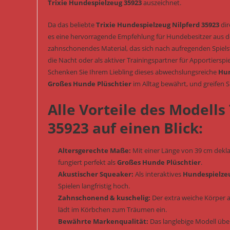
Trixie Hundespielzeug 35923
auszeichnet.
Da das beliebte
Trixie Hundespielzeug Nilpferd 35923
dir
es eine hervorragende Empfehlung für Hundebesitzer aus der 
zahnschonendes Material, das sich nach aufregenden Spielst
die Nacht oder als aktiver Trainingspartner für Apportierspi
Schenken Sie Ihrem Liebling dieses abwechslungsreiche
Hun
Großes Hunde Plüschtier
im Alltag bewährt, und greifen
Alle Vorteile des Modells
35923 auf einen Blick:
Altersgerechte Maße:
Mit einer Länge von 39 cm dekla
fungiert perfekt als
Großes Hunde Plüschtier
.
Akustischer Squeaker:
Als interaktives
Hundespielze
Spielen langfristig hoch.
Zahnschonend & kuschelig:
Der extra weiche Körper a
lädt im Körbchen zum Träumen ein.
Bewährte Markenqualität:
Das langlebige Modell übe