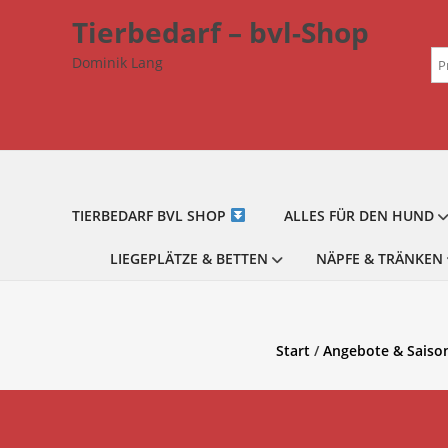
Zum
Tierbedarf – bvl-Shop
Inhalt
Su
springen
Dominik Lang
na
TIERBEDARF BVL SHOP
ALLES FÜR DEN HUND
LIEGEPLÄTZE & BETTEN
NÄPFE & TRÄNKEN
Start
/
Angebote & Saiso