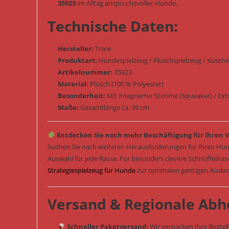
35923
im Alltag anspruchsvoller Hunde.
Technische Daten:
Hersteller:
Trixie
Produktart:
Hundespielzeug / Plüschspielzeug / Kuschelt
Artikelnummer:
35923
Material:
Plüsch (100 % Polyester)
Besonderheit:
Mit integrierter Stimme (Squeaker) / Ext
Maße:
Gesamtlänge ca. 39 cm
Entdecken Sie noch mehr Beschäftigung für Ihren V
Suchen Sie nach weiteren Herausforderungen für Ihren Hun
Auswahl für jede Rasse. Für besonders clevere Schnüffelna
Strategiespielzeug für Hunde
zur optimalen geistigen Ausla
Versand & Regionale Abh
Schneller Paketversand:
Wir verpacken Ihre Bestel