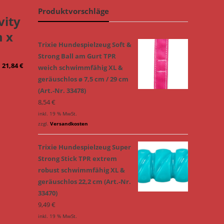
Produktvorschläge
vity
m x
Trixie Hundespielzeug Soft &
Strong Ball am Gurt TPR
21,84
€
weich schwimmfähig XL &
geräuschlos ø 7,5 cm / 29 cm
(Art.-Nr. 33478)
8,54
€
inkl. 19 % MwSt.
zzgl.
Versandkosten
Trixie Hundespielzeug Super
Strong Stick TPR extrem
robust schwimmfähig XL &
geräuschlos 22,2 cm (Art.-Nr.
33470)
9,49
€
inkl. 19 % MwSt.