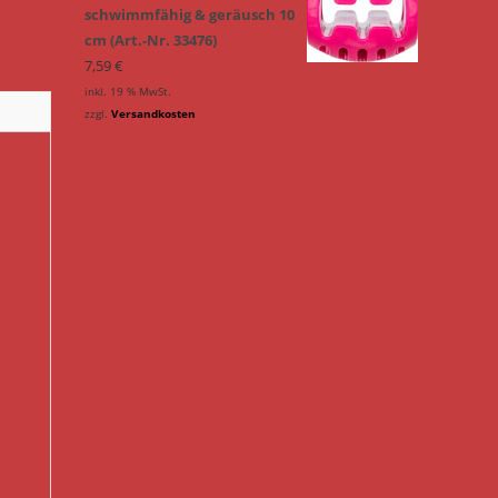
schwimmfähig & geräusch 10
cm (Art.-Nr. 33476)
7,59
€
inkl. 19 % MwSt.
zzgl.
Versandkosten