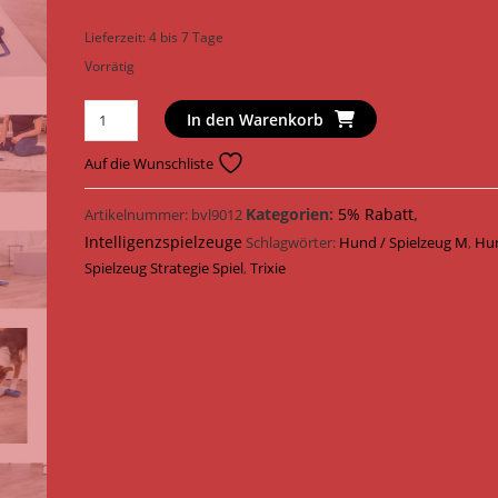
Lieferzeit:
4 bis 7 Tage
Vorrätig
Trixie
In den Warenkorb
Hundespielzeug
Dog
Auf die Wunschliste
Activity
Move2Win
Kategorien:
5% Rabatt
,
Artikelnummer:
bvl9012
Strategie
Intelligenzspielzeuge
Schlagwörter:
Hund / Spielzeug M
,
Hu
Spiel
Spielzeug Strategie Spiel
,
Trixie
34
cm
x
23
cm
32025
Menge