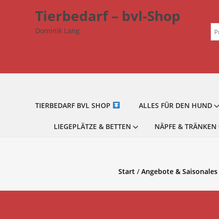
Zum
Tierbedarf – bvl-Shop
Inhalt
Su
springen
Dominik Lang
na
TIERBEDARF BVL SHOP
ALLES FÜR DEN HUND
LIEGEPLÄTZE & BETTEN
NÄPFE & TRÄNKEN
Start
/
Angebote & Saisonales