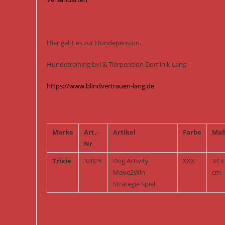
Hier geht es zur Hundepension.
Hundetraining bvl & Tierpension Dominik Lang
https://www.blindvertrauen-lang.de
Marke
Art.-
Artikel
Farbe
Ma
Nr
Trixie
32025
Dog Activity
XXX
34 x
Move2Win
cm
Strategie Spiel