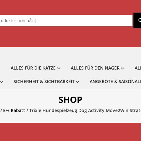
chen
ch:
ALLES FÜR DIE KATZE
ALLES FÜR DEN NAGER
AL
SICHERHEIT & SICHTBARKEIT
ANGEBOTE & SAISONAL
SHOP
/
5% Rabatt
/ Trixie Hundespielzeug Dog Activity Move2Win Strat