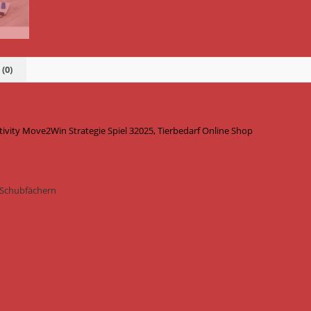
(0)
ity Move2Win Strategie Spiel 32025, Tierbedarf Online Shop
d Schubfächern