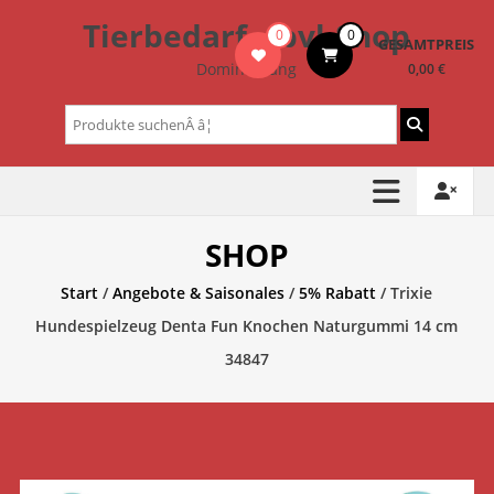
Zum
Tierbedarf – bvl-Shop
0
0
Inhalt
GESAMTPREIS
springen
Dominik Lang
0,00 €
Suchen
nach:
SHOP
Start
/
Angebote & Saisonales
/
5% Rabatt
/ Trixie
Hundespielzeug Denta Fun Knochen Naturgummi 14 cm
34847