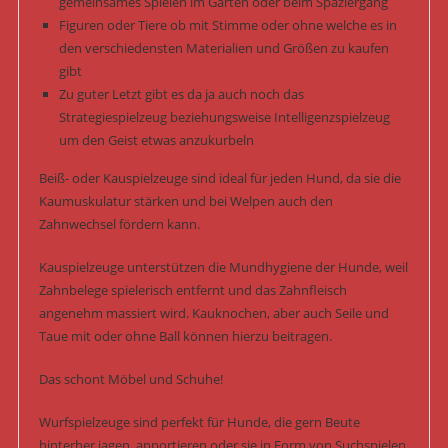
gemeinsames Spielen im Garten oder beim Spaziergang
Figuren oder Tiere ob mit Stimme oder ohne welche es in
den verschiedensten Materialien und Größen zu kaufen
gibt
Zu guter Letzt gibt es da ja auch noch das
Strategiespielzeug beziehungsweise Intelligenzspielzeug
um den Geist etwas anzukurbeln
Beiß- oder Kauspielzeuge sind ideal für jeden Hund, da sie die
Kaumuskulatur stärken und bei Welpen auch den
Zahnwechsel fördern kann.
Kauspielzeuge unterstützen die Mundhygiene der Hunde, weil
Zahnbelege spielerisch entfernt und das Zahnfleisch
angenehm massiert wird. Kauknochen, aber auch Seile und
Taue mit oder ohne Ball können hierzu beitragen.
Das schont Möbel und Schuhe!
Wurfspielzeuge sind perfekt für Hunde, die gern Beute
hinterher jagen, apportieren oder sie in Form von Suchspielen