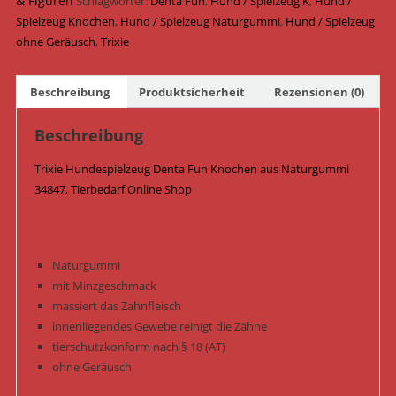
& Figuren
Schlagwörter:
Denta Fun
,
Hund / Spielzeug K
,
Hund /
14
Spielzeug Knochen
,
Hund / Spielzeug Naturgummi
,
Hund / Spielzeug
cm
ohne Geräusch
,
Trixie
34847
Menge
Beschreibung
Produktsicherheit
Rezensionen (0)
Beschreibung
Trixie Hundespielzeug Denta Fun Knochen aus Naturgummi
34847, Tierbedarf Online Shop
Naturgummi
mit Minzgeschmack
massiert das Zahnfleisch
innenliegendes Gewebe reinigt die Zähne
tierschutzkonform nach § 18 (AT)
ohne Geräusch