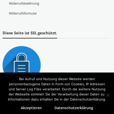
Widerrufsbelehrung
Widerrufsformular
Diese Seite ist SSL geschützt.
Bei Aufruf und Nutzung dieser Website werden
personenbezogene Daten in Form von Cookies, IP Adressen
und Server Log Files verarbeitet. Durch die weitere Nutzung
der Webseite stimmen Sie der Verarbeitung dieser Daten zu.
Informationen dazu erhalten Sie in der Datenschutzerklärung.
Akzeptieren
Datenschutzerklärung
Copyright © 2026
Tierbedarf – bvl-Shop
. Alle Rechte vorbehalten. Theme:
eStore
von ThemeGrill.
Powered by
WordPress
.