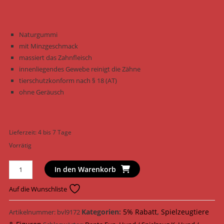
Naturgummi
mit Minzgeschmack
massiert das Zahnfleisch
innenliegendes Gewebe reinigt die Zähne
tierschutzkonform nach § 18 (AT)
ohne Geräusch
Lieferzeit:
4 bis 7 Tage
Vorrätig
Trixie
In den Warenkorb
Hundespielzeug
Denta
Auf die Wunschliste
Fun
Knochen
Kategorien:
5% Rabatt
,
Spielzeugtiere
Artikelnummer:
bvl9172
Naturgummi