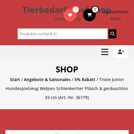
Zum
Tierbedarf – bvl-Shop
0
0
Inhalt
GESAMTPREIS
springen
Dominik Lang
0,00 €
Suchen
nach:
SHOP
Start
/
Angebote & Saisonales
/
5% Rabatt
/ Trixie Junior
Hundespielzeug Welpen Schlenkertier Plüsch & geräuschlos
33 cm (Art.-Nr. 36179)