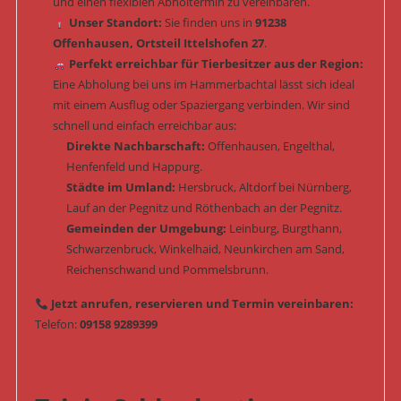
und einen flexiblen Abholtermin zu vereinbaren.
Unser Standort:
Sie finden uns in
91238
Offenhausen, Ortsteil Ittelshofen 27
.
Perfekt erreichbar für Tierbesitzer aus der Region:
Eine Abholung bei uns im Hammerbachtal lässt sich ideal
mit einem Ausflug oder Spaziergang verbinden. Wir sind
schnell und einfach erreichbar aus:
Direkte Nachbarschaft:
Offenhausen, Engelthal,
Henfenfeld und Happurg.
Städte im Umland:
Hersbruck, Altdorf bei Nürnberg,
Lauf an der Pegnitz und Röthenbach an der Pegnitz.
Gemeinden der Umgebung:
Leinburg, Burgthann,
Schwarzenbruck, Winkelhaid, Neunkirchen am Sand,
Reichenschwand und Pommelsbrunn.
Jetzt anrufen, reservieren und Termin vereinbaren:
Telefon:
09158 9289399