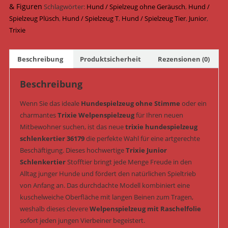
Plüsch
& Figuren
Schlagwörter:
Hund / Spielzeug ohne Geräusch
,
Hund /
&
Spielzeug Plüsch
,
Hund / Spielzeug T
,
Hund / Spielzeug Tier
,
Junior
,
geräuschlos
Trixie
33
cm
Beschreibung
Produktsicherheit
Rezensionen (0)
(Art.-
Nr.
Beschreibung
36179)
Menge
Wenn Sie das ideale
Hundespielzeug ohne Stimme
oder ein
charmantes
Trixie Welpenspielzeug
für Ihren neuen
Mitbewohner suchen, ist das neue
trixie hundespielzeug
schlenkertier 36179
die perfekte Wahl für eine artgerechte
Beschäftigung. Dieses hochwertige
Trixie Junior
Schlenkertier
Stofftier bringt jede Menge Freude in den
Alltag junger Hunde und fördert den natürlichen Spieltrieb
von Anfang an. Das durchdachte Modell kombiniert eine
kuschelweiche Oberfläche mit langen Beinen zum Tragen,
weshalb dieses clevere
Welpenspielzeug mit Raschelfolie
sofort jeden jungen Vierbeiner begeistert.