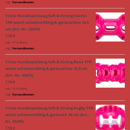
zzgl.
Versandkosten
Trixie Hundespielzeug Soft & Strong Hantel
TPR weich schwimmfähig & geräuschlos 14,5
cm (Art.-Nr. 33474)
7,59
€
inkl. 19 % MwSt.
zzgl.
Versandkosten
Trixie Hundespielzeug Soft & Strong Bone TPR
weich schwimmfähig & geräuschlos 12,5 cm
(Art.-Nr. 33472)
7,59
€
inkl. 19 % MwSt.
zzgl.
Versandkosten
Trixie Hundespielzeug Soft & Strong Rugby TPR
weich schwimmfähig & geräusch 10 cm (Art.-
Nr. 33476)
7,59
€