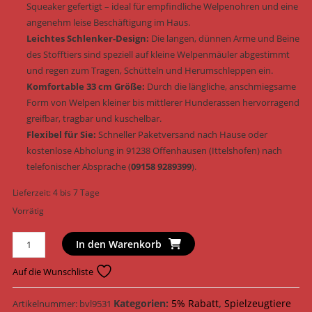
Squeaker gefertigt – ideal für empfindliche Welpenohren und eine
angenehm leise Beschäftigung im Haus.
Leichtes Schlenker-Design:
Die langen, dünnen Arme und Beine
des Stofftiers sind speziell auf kleine Welpenmäuler abgestimmt
und regen zum Tragen, Schütteln und Herumschleppen ein.
Komfortable 33 cm Größe:
Durch die längliche, anschmiegsame
Form von Welpen kleiner bis mittlerer Hunderassen hervorragend
greifbar, tragbar und kuschelbar.
Flexibel für Sie:
Schneller Paketversand nach Hause oder
kostenlose Abholung in 91238 Offenhausen (Ittelshofen) nach
telefonischer Absprache (
09158 9289399
).
Lieferzeit:
4 bis 7 Tage
Vorrätig
Trixie
In den Warenkorb
Junior
Hundespielzeug
Auf die Wunschliste
Welpen
Schlenkertier
Kategorien:
5% Rabatt
,
Spielzeugtiere
Artikelnummer:
bvl9531