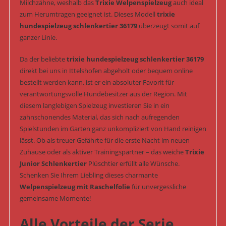
Milchzähne, weshalb das
Trixie Welpenspielzeug
auch ideal
zum Herumtragen geeignet ist. Dieses Modell
trixie
hundespielzeug schlenkertier 36179
überzeugt somit auf
ganzer Linie.
Da der beliebte
trixie hundespielzeug schlenkertier 36179
direkt bei uns in Ittelshofen abgeholt oder bequem online
bestellt werden kann, ist er ein absoluter Favorit für
verantwortungsvolle Hundebesitzer aus der Region. Mit
diesem langlebigen Spielzeug investieren Sie in ein
zahnschonendes Material, das sich nach aufregenden
Spielstunden im Garten ganz unkompliziert von Hand reinigen
lässt. Ob als treuer Gefährte für die erste Nacht im neuen
Zuhause oder als aktiver Trainingspartner – das weiche
Trixie
Junior Schlenkertier
Plüschtier erfüllt alle Wünsche.
Schenken Sie Ihrem Liebling dieses charmante
Welpenspielzeug mit Raschelfolie
für unvergessliche
gemeinsame Momente!
Alle Vorteile der Serie