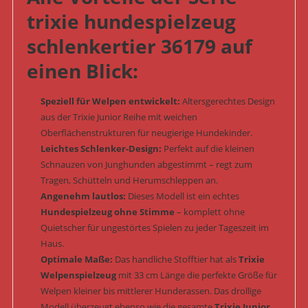
trixie hundespielzeug
schlenkertier 36179 auf
einen Blick:
Speziell für Welpen entwickelt:
Altersgerechtes Design
aus der Trixie Junior Reihe mit weichen
Oberflächenstrukturen für neugierige Hundekinder.
Leichtes Schlenker-Design:
Perfekt auf die kleinen
Schnauzen von Junghunden abgestimmt – regt zum
Tragen, Schütteln und Herumschleppen an.
Angenehm lautlos:
Dieses Modell ist ein echtes
Hundespielzeug ohne Stimme
– komplett ohne
Quietscher für ungestörtes Spielen zu jeder Tageszeit im
Haus.
Optimale Maße:
Das handliche Stofftier hat als
Trixie
Welpenspielzeug
mit 33 cm Länge die perfekte Größe für
Welpen kleiner bis mittlerer Hunderassen. Das drollige
Modell überzeugt ebenso wie die gesamte
Trixie Junior