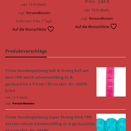
Preis:
2,84
€
inkl. 19 % MwSt.
inkl. 19 % MwSt.
zzgl.
Versandkosten
zzgl.
Versandkosten
Lieferzeit:
4 bis 7 Tage
Auf die Wunschliste
Auf die Wunschliste
Produktvorschläge
Trixie Hundespielzeug Soft & Strong Ball am
Gurt TPR weich schwimmfähig XL &
geräuschlos ø 7,5 cm / 29 cm (Art.-Nr. 33478)
8,54
€
inkl. 19 % MwSt.
zzgl.
Versandkosten
Trixie Hundespielzeug Super Strong Stick TPR
extrem robust schwimmfähig XL & geräuschlos
22,2 cm (Art.-Nr. 33470)