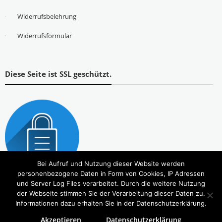
Widerrufsbelehrung
Widerrufsformular
Diese Seite ist SSL geschützt.
Bei Aufruf und Nutzung dieser Website werden
personenbezogene Daten in Form von Cookies, IP Adressen
und Server Log Files verarbeitet. Durch die weitere Nutzung
der Webseite stimmen Sie der Verarbeitung dieser Daten zu.
Informationen dazu erhalten Sie in der Datenschutzerklärung.
Akzeptieren
Datenschutzerklärung
Copyright © 2026
Tierbedarf – bvl-Shop
. Alle Rechte vorbehalten. Theme:
eStore
von ThemeGrill.