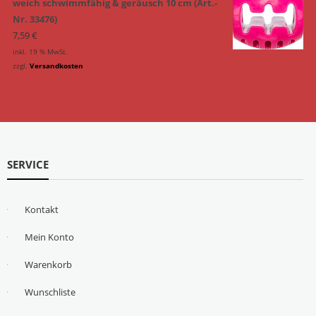
weich schwimmfähig & geräusch 10 cm (Art.-
Nr. 33476)
7,59
€
inkl. 19 % MwSt.
zzgl.
Versandkosten
SERVICE
Kontakt
Mein Konto
Warenkorb
Wunschliste