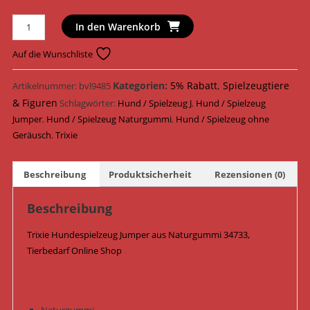
Trixie
In den Warenkorb
Hundespielzeug
Jumper
Auf die Wunschliste
Naturgummi
10
Kategorien:
5% Rabatt
,
Spielzeugtiere
Artikelnummer:
bvl9485
cm
& Figuren
Schlagwörter:
Hund / Spielzeug J
,
Hund / Spielzeug
34733
Jumper
,
Hund / Spielzeug Naturgummi
,
Hund / Spielzeug ohne
/
Geräusch
,
Trixie
Orange
Menge
Beschreibung
Produktsicherheit
Rezensionen (0)
Beschreibung
Trixie Hundespielzeug Jumper aus Naturgummi 34733,
Tierbedarf Online Shop