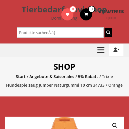
Zum
Tierbedarf – bvl-Shop
0
0
Inhalt
GESAMTPREIS
springen
Dominik Lang
0,00 €
Suchen
nach:
SHOP
Start
/
Angebote & Saisonales
/
5% Rabatt
/ Trixie
Hundespielzeug Jumper Naturgummi 10 cm 34733 / Orange