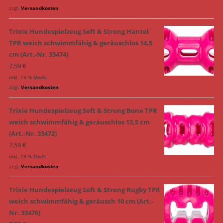
zzgl.
Versandkosten
Trixie Hundespielzeug Soft & Strong Hantel
TPR weich schwimmfähig & geräuschlos 14,5
cm (Art.-Nr. 33474)
7,59
€
inkl. 19 % MwSt.
zzgl.
Versandkosten
Trixie Hundespielzeug Soft & Strong Bone TPR
weich schwimmfähig & geräuschlos 12,5 cm
(Art.-Nr. 33472)
7,59
€
inkl. 19 % MwSt.
zzgl.
Versandkosten
Trixie Hundespielzeug Soft & Strong Rugby TPR
weich schwimmfähig & geräusch 10 cm (Art.-
Nr. 33476)