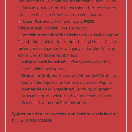
Ihre Wunschartikel direkt bei uns abholen! Rufen Sie uns
einfach an, um das Produkt unverbindlich zu reservieren
und einen flexiblen Abholtermin zu vereinbaren.
Unser Standort:
Sie finden uns in
91238
Offenhausen, Ortsteil Ittelshofen 27
.
Perfekt erreichbar für Tierbesitzer aus der Region:
Eine Abholung bei uns im Hammerbachtal lässt sich ideal
mit einem Ausflug oder Spaziergang verbinden. Wir sind
schnell und einfach erreichbar aus:
Direkte Nachbarschaft:
Offenhausen, Engelthal,
Henfenfeld und Happurg.
Städte im Umland:
Hersbruck, Altdorf bei Nürnberg,
Lauf an der Pegnitz und Röthenbach an der Pegnitz.
Gemeinden der Umgebung:
Leinburg, Burgthann,
Schwarzenbruck, Winkelhaid, Neunkirchen am Sand,
Reichenschwand und Pommelsbrunn.
Jetzt anrufen, reservieren und Termin vereinbaren:
Telefon:
09158 9289399