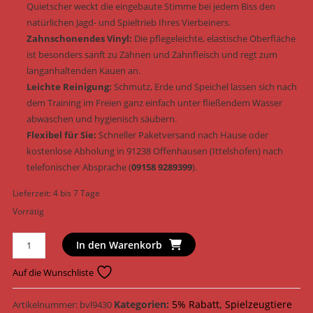
Quietscher weckt die eingebaute Stimme bei jedem Biss den
natürlichen Jagd- und Spieltrieb Ihres Vierbeiners.
Zahnschonendes Vinyl:
Die pflegeleichte, elastische Oberfläche
ist besonders sanft zu Zähnen und Zahnfleisch und regt zum
langanhaltenden Kauen an.
Leichte Reinigung:
Schmutz, Erde und Speichel lassen sich nach
dem Training im Freien ganz einfach unter fließendem Wasser
abwaschen und hygienisch säubern.
Flexibel für Sie:
Schneller Paketversand nach Hause oder
kostenlose Abholung in 91238 Offenhausen (Ittelshofen) nach
telefonischer Absprache (
09158 9289399
).
Lieferzeit:
4 bis 7 Tage
Vorrätig
Trixie
In den Warenkorb
Hundespielzeug
Igelball
Auf die Wunschliste
Vinyl
&
Kategorien:
5% Rabatt
,
Spielzeugtiere
Artikelnummer:
bvl9430