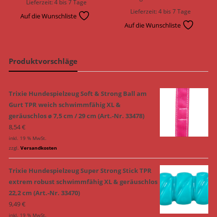
Lieferzeit:
4 bis 7 Tage
Lieferzeit:
4 bis 7 Tage
Auf die Wunschliste
Auf die Wunschliste
Produktvorschläge
Trixie Hundespielzeug Soft & Strong Ball am
Gurt TPR weich schwimmfähig XL &
geräuschlos ø 7,5 cm / 29 cm (Art.-Nr. 33478)
8,54
€
inkl. 19 % MwSt.
zzgl.
Versandkosten
Trixie Hundespielzeug Super Strong Stick TPR
extrem robust schwimmfähig XL & geräuschlos
22,2 cm (Art.-Nr. 33470)
9,49
€
inkl. 19 % MwSt.