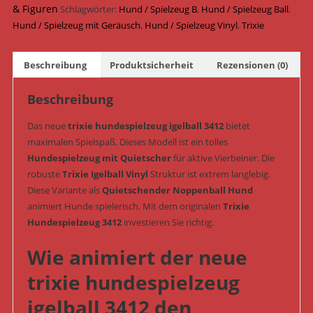
Geräusch
& Figuren
Schlagwörter:
Hund / Spielzeug B
,
Hund / Spielzeug Ball
,
ø
Hund / Spielzeug mit Geräusch
,
Hund / Spielzeug Vinyl
,
Trixie
10
cm
Beschreibung
Produktsicherheit
Rezensionen (0)
(Art.-
Nr.
Beschreibung
3412)
Menge
Das neue
trixie hundespielzeug igelball 3412
bietet
maximalen Spielspaß. Dieses Modell ist ein tolles
Hundespielzeug mit Quietscher
für aktive Vierbeiner. Die
robuste
Trixie Igelball Vinyl
Struktur ist extrem langlebig.
Diese Variante als
Quietschender Noppenball Hund
animiert Hunde spielerisch. Mit dem originalen
Trixie
Hundespielzeug 3412
investieren Sie richtig.
Wie animiert der neue
trixie hundespielzeug
igelball 3412 den