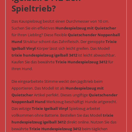
Spieltrieb?
Das Kauspielzeug besitzt einen Durchmesser von 10 cm.
Suchen Sie ein effektives
Hundespielzeug mit Quietscher
für Ihren Liebling? Diese flexible
Quietschender Noppenball
Hund
Struktur schont das Zahnfleisch. Der genoppte
Trixie
Igelball Vinyl
Körper lässt sich leicht greifen. Das Modell
trixie hundespielzeug igelball 3412
ist leicht abwaschbar.
Kaufen Sie das bewährte
Trixie Hundespielzeug 3412
für
Ihren Hund.
Die eingearbeitete Stimme weckt den Jagdtrieb beim
Apportieren. Das Modell ist als
Hundespielzeug mit
Quietscher
Artikel perfekt. Dieses ungiftige
Quietschender
Noppenball Hund
Werkzeug beschäftigt Hunde artgerecht.
Das witzige
Trixie Igelball Vinyl
Spielzeug arbeitet
vollkommen ohne Batterie. Bestellen Sie das Modell
trixie
hundespielzeug igelball 3412
direkt online. Nutzen Sie das
bewährte
Trixie Hundespielzeug 3412
beim täglichen