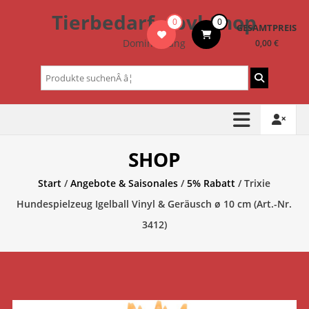
Zum
Tierbedarf – bvl-Shop
0
0
Inhalt
GESAMTPREIS
springen
Dominik Lang
0,00 €
Suchen
nach:
SHOP
Start
/
Angebote & Saisonales
/
5% Rabatt
/ Trixie
Hundespielzeug Igelball Vinyl & Geräusch ø 10 cm (Art.-Nr.
3412)