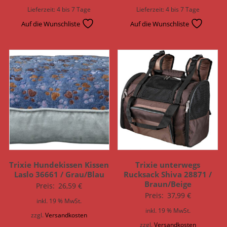
Lieferzeit:
4 bis 7 Tage
Lieferzeit:
4 bis 7 Tage
Auf die Wunschliste
Auf die Wunschliste
Trixie Hundekissen Kissen
Trixie unterwegs
Laslo 36661 / Grau/Blau
Rucksack Shiva 28871 /
Braun/Beige
Preis:
26,59
€
Preis:
37,99
€
inkl. 19 % MwSt.
inkl. 19 % MwSt.
zzgl.
Versandkosten
zzgl.
Versandkosten