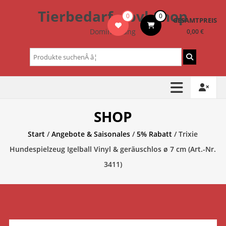
Zum
Tierbedarf – bvl-Shop
0
0
Inhalt
GESAMTPREIS
springen
Dominik Lang
0,00 €
Suchen
nach:
SHOP
Start
/
Angebote & Saisonales
/
5% Rabatt
/ Trixie
Hundespielzeug Igelball Vinyl & geräuschlos ø 7 cm (Art.-Nr.
3411)