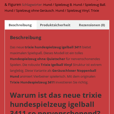
geräuschlos
& Figuren
Schlagwörter:
Hund / Spielzeug B
,
Hund / Spielzeug Ball
,
ø
Hund / Spielzeug ohne Geräusch
,
Hund / Spielzeug Vinyl
,
Trixie
7
cm
Beschreibung
Produktsicherheit
Rezensionen (0)
(Art.-
Nr.
Beschreibung
3411)
Menge
Das neue
trixie hundespielzeug igelball 3411
bietet
maximalen Spielspaß. Dieses Modell ist ein tolles
Hundespielzeug ohne Quietscher
für nervenschonendes
Spielen. Die robuste
Trixie Igelball Vinyl
Struktur ist extrem
langlebig. Diese Variante als
Geräuschloser Noppenball
Hund
animiert Vierbeiner spielerisch. Mit dem originalen
Trixie Hundespielzeug 3411
investieren Sie richtig.
Warum ist das neue trixie
hundespielzeug igelball
3411 so nervenschonend?