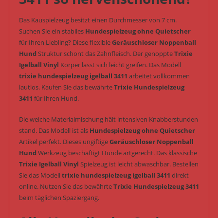
Das Kauspielzeug besitzt einen Durchmesser von 7 cm.
Suchen Sie ein stabiles
Hundespielzeug ohne Quietscher
für Ihren Liebling? Diese flexible
Geräuschloser Noppenball
Hund
Struktur schont das Zahnfleisch. Der genoppte
Trixie
Igelball Vinyl
Körper lässt sich leicht greifen. Das Modell
trixie hundespielzeug igelball 3411
arbeitet vollkommen
lautlos. Kaufen Sie das bewährte
Trixie Hundespielzeug
3411
für Ihren Hund.
Die weiche Materialmischung hält intensiven Knabberstunden
stand. Das Modell ist als
Hundespielzeug ohne Quietscher
Artikel perfekt. Dieses ungiftige
Geräuschloser Noppenball
Hund
Werkzeug beschäftigt Hunde artgerecht. Das klassische
Trixie Igelball Vinyl
Spielzeug ist leicht abwaschbar. Bestellen
Sie das Modell
trixie hundespielzeug igelball 3411
direkt
online. Nutzen Sie das bewährte
Trixie Hundespielzeug 3411
beim täglichen Spaziergang.