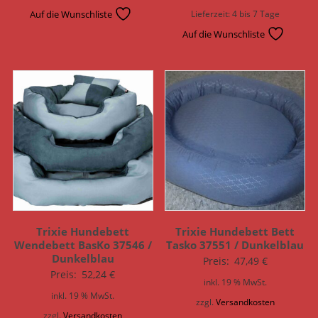
Auf die Wunschliste
Lieferzeit:
4 bis 7 Tage
Auf die Wunschliste
Trixie Hundebett
Trixie Hundebett Bett
Wendebett BasKo 37546 /
Tasko 37551 / Dunkelblau
Dunkelblau
Preis:
47,49
€
Preis:
52,24
€
inkl. 19 % MwSt.
inkl. 19 % MwSt.
zzgl.
Versandkosten
zzgl.
Versandkosten