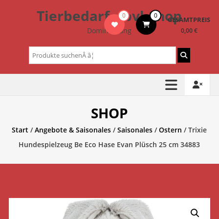
Zum
Tierbedarf – bvl-Shop
0
0
Inhalt
GESAMTPREIS
springen
Dominik Lang
0,00 €
Suchen
nach:
SHOP
Start
/
Angebote & Saisonales
/
Saisonales
/
Ostern
/ Trixie
Hundespielzeug Be Eco Hase Evan Plüsch 25 cm 34883