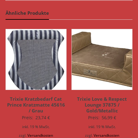
Ähnliche Produkte
Trixie Kratzbedarf Cat
Trixie Love & Respect
Prince Kratzmatte 45616
Lounge 37875 /
/ Grau
Gold/Metallic
Preis:
23,74
€
Preis:
56,99
€
inkl. 19 % MwSt.
inkl. 19 % MwSt.
zzgl.
Versandkosten
zzgl.
Versandkosten