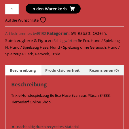
Trixie
In den Warenkorb
Hundespielzeug
Be
Auf die Wunschliste
Eco
Hase
Kategorien:
5% Rabatt
,
Ostern
,
Artikelnummer:
bvl9192
Evan
Spielzeugtiere & Figuren
Schlagwörter:
Be Eco
,
Hund / Spielzeug
Plüsch
H
,
Hund / Spielzeug Hase
,
Hund / Spielzeug ohne Geräusch
,
Hund /
25
Spielzeug Plüsch
,
Recycelt
,
Trixie
cm
34883
Beschreibung
Produktsicherheit
Rezensionen (0)
Menge
Beschreibung
Trixie Hundespielzeug Be Eco Hase Evan aus Plüsch 34883,
Tierbedarf Online Shop
nachhaltig durch recyceltes Material