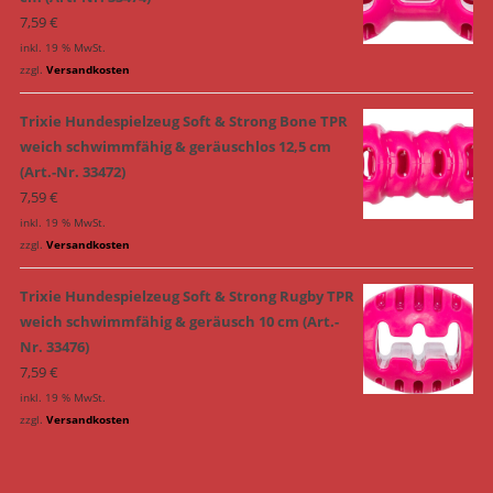
7,59
€
inkl. 19 % MwSt.
zzgl.
Versandkosten
Trixie Hundespielzeug Soft & Strong Bone TPR
weich schwimmfähig & geräuschlos 12,5 cm
(Art.-Nr. 33472)
7,59
€
inkl. 19 % MwSt.
zzgl.
Versandkosten
Trixie Hundespielzeug Soft & Strong Rugby TPR
weich schwimmfähig & geräusch 10 cm (Art.-
Nr. 33476)
7,59
€
inkl. 19 % MwSt.
zzgl.
Versandkosten