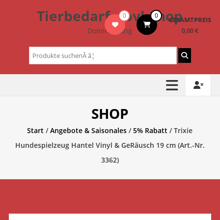
Zum
Tierbedarf – bvl-Shop
0
0
Inhalt
GESAMTPREIS
springen
Dominik Lang
0,00 €
Suchen
nach:
SHOP
Start
/
Angebote & Saisonales
/
5% Rabatt
/ Trixie
Hundespielzeug Hantel Vinyl & GeRäusch 19 cm (Art.-Nr.
3362)