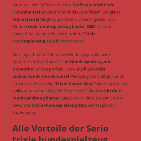
für Ihren Liebling? Diese flexible
Große quietschende
Hundehantel
Struktur schont das Zahnfleisch. Der glatte
Trixie Hantel Vinyl
Körper lässt sich leicht greifen. Das
Modell
trixie hundespielzeug hantel 3362
ist leicht
abwaschbar. Kaufen Sie das bewährte
Trixie
Hundespielzeug 3362
für Ihren Hund.
Die eingearbeitete Stimme weckt den Jagdtrieb beim
Apportieren. Das Modell ist als
Hundespielzeug mit
Quietscher
Artikel perfekt. Diese ungiftige
Große
quietschende Hundehantel
Werkzeug beschäftigt Hunde
artgerecht. Das witzige
Trixie Hantel Vinyl
Spielzeug arbeitet
vollkommen ohne Batterie. Bestellen Sie das Modell
trixie
hundespielzeug hantel 3362
direkt online. Nutzen Sie das
bewährte
Trixie Hundespielzeug 3362
beim täglichen
Spaziergang.
Alle Vorteile der Serie
trixie hundespielzeug