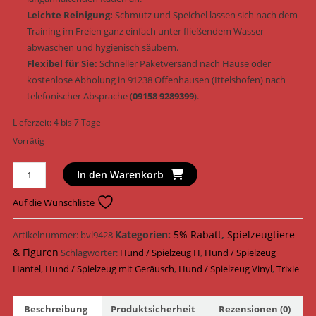
Leichte Reinigung:
Schmutz und Speichel lassen sich nach dem
Training im Freien ganz einfach unter fließendem Wasser
abwaschen und hygienisch säubern.
Flexibel für Sie:
Schneller Paketversand nach Hause oder
kostenlose Abholung in 91238 Offenhausen (Ittelshofen) nach
telefonischer Absprache (
09158 9289399
).
Lieferzeit:
4 bis 7 Tage
Vorrätig
Trixie
In den Warenkorb
Hundespielzeug
Hantel
Auf die Wunschliste
Vinyl
&
Kategorien:
5% Rabatt
,
Spielzeugtiere
Artikelnummer:
bvl9428
GeRäusch
& Figuren
Schlagwörter:
Hund / Spielzeug H
,
Hund / Spielzeug
19
Hantel
,
Hund / Spielzeug mit Geräusch
,
Hund / Spielzeug Vinyl
,
Trixie
cm
(Art.-
Beschreibung
Produktsicherheit
Rezensionen (0)
Nr.