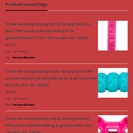
Produktvorschläge
Trixie Hundespielzeug Soft & Strong Ball am
Gurt TPR weich schwimmfähig XL &
geräuschlos ø 7,5 cm / 29 cm (Art.-Nr. 33478)
8,54
€
inkl. 19 % MwSt.
zzgl.
Versandkosten
Trixie Hundespielzeug Super Strong Stick TPR
extrem robust schwimmfähig XL & geräuschlos
22,2 cm (Art.-Nr. 33470)
9,49
€
inkl. 19 % MwSt.
zzgl.
Versandkosten
Trixie Hundespielzeug Soft & Strong Hantel
TPR weich schwimmfähig & geräuschlos 14,5
cm (Art.-Nr. 33474)