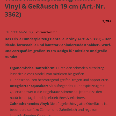
Vinyl & GeRäusch 19 cm (Art.-Nr.
3362)
3,79
€
inkl. 19 % MwSt.
zzgl.
Versandkosten
Das Trixie Hundespielzeug Hantel aus Vinyl (Art.-Nr. 3362) – Der
ideale, formstabile und lautstark animierende Knabber-, Wurf-
und Zerrspaß im großen 19 cm Design für mittlere und große
Hunde!
Ergonomische Hantelform:
Durch den schmalen Mittelsteg
lässt sich dieses Modell von mittleren bis großen
Hundeschnauzen hervorragend greifen, tragen und apportieren.
Integrierter Squeaker:
Als aufregendes Hundespielzeug mit
Quietscher weckt die eingebaute Stimme bei jedem Biss den
natürlichen Jagd- und Spieltrieb Ihres Vierbeiners.
Zahnschonendes Vinyl:
Die pflegeleichte, glatte Oberfläche ist
besonders sanft zu Zähnen und Zahnfleisch und regt zum
langanhaltenden Kauen an.