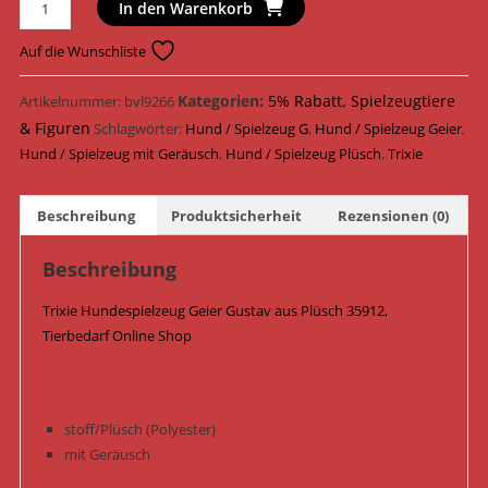
Trixie
In den Warenkorb
Hundespielzeug
Geier
Auf die Wunschliste
Gustav
Plüsch
Kategorien:
5% Rabatt
,
Spielzeugtiere
Artikelnummer:
bvl9266
28
& Figuren
Schlagwörter:
Hund / Spielzeug G
,
Hund / Spielzeug Geier
,
cm
Hund / Spielzeug mit Geräusch
,
Hund / Spielzeug Plüsch
,
Trixie
35912
Menge
Beschreibung
Produktsicherheit
Rezensionen (0)
Beschreibung
Trixie Hundespielzeug Geier Gustav aus Plüsch 35912,
Tierbedarf Online Shop
stoff/Plüsch (Polyester)
mit Geräusch