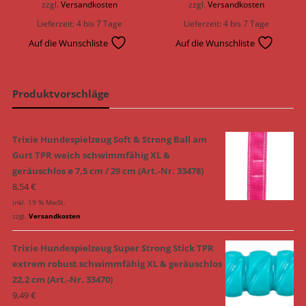
zzgl.
Versandkosten
zzgl.
Versandkosten
Lieferzeit:
4 bis 7 Tage
Lieferzeit:
4 bis 7 Tage
Auf die Wunschliste
Auf die Wunschliste
Produktvorschläge
Trixie Hundespielzeug Soft & Strong Ball am
Gurt TPR weich schwimmfähig XL &
geräuschlos ø 7,5 cm / 29 cm (Art.-Nr. 33478)
8,54
€
inkl. 19 % MwSt.
zzgl.
Versandkosten
Trixie Hundespielzeug Super Strong Stick TPR
extrem robust schwimmfähig XL & geräuschlos
22,2 cm (Art.-Nr. 33470)
9,49
€