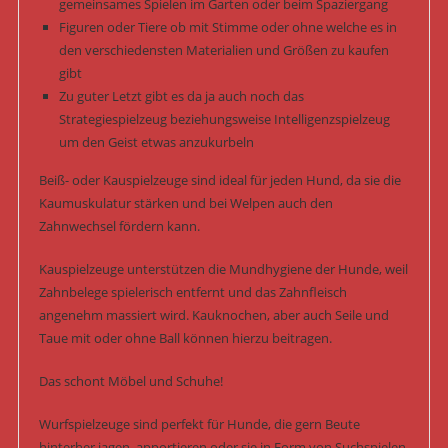
gemeinsames Spielen im Garten oder beim Spaziergang
Figuren oder Tiere ob mit Stimme oder ohne welche es in
den verschiedensten Materialien und Größen zu kaufen
gibt
Zu guter Letzt gibt es da ja auch noch das
Strategiespielzeug beziehungsweise Intelligenzspielzeug
um den Geist etwas anzukurbeln
Beiß- oder Kauspielzeuge sind ideal für jeden Hund, da sie die
Kaumuskulatur stärken und bei Welpen auch den
Zahnwechsel fördern kann.
Kauspielzeuge unterstützen die Mundhygiene der Hunde, weil
Zahnbelege spielerisch entfernt und das Zahnfleisch
angenehm massiert wird. Kauknochen, aber auch Seile und
Taue mit oder ohne Ball können hierzu beitragen.
Das schont Möbel und Schuhe!
Wurfspielzeuge sind perfekt für Hunde, die gern Beute
hinterher jagen, apportieren oder sie in Form von Suchspielen