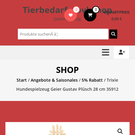
Zum
Tierbedarf – bvl-Shop
0
0
Inhalt
GESAMTPREIS
springen
Dominik Lang
0,00 €
Suchen
nach:
SHOP
Start
/
Angebote & Saisonales
/
5% Rabatt
/ Trixie
Hundespielzeug Geier Gustav Plüsch 28 cm 35912