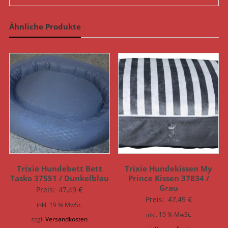
Ähnliche Produkte
Trixie Hundebett Bett
Trixie Hundekissen My
Tasko 37551 / Dunkelblau
Prince Kissen 37834 /
Grau
Preis:
47,49
€
Preis:
47,49
€
inkl. 19 % MwSt.
inkl. 19 % MwSt.
zzgl.
Versandkosten