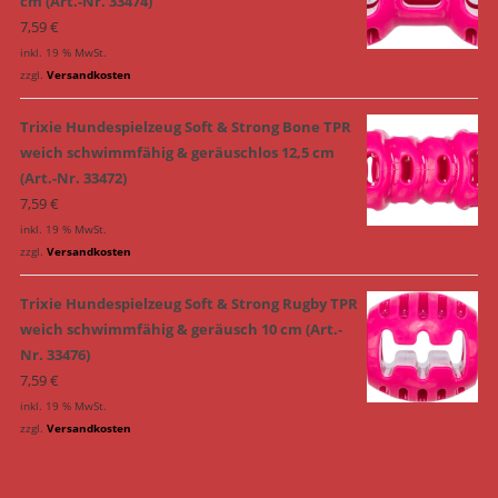
cm (Art.-Nr. 33474)
7,59
€
inkl. 19 % MwSt.
zzgl.
Versandkosten
Trixie Hundespielzeug Soft & Strong Bone TPR
weich schwimmfähig & geräuschlos 12,5 cm
(Art.-Nr. 33472)
7,59
€
inkl. 19 % MwSt.
zzgl.
Versandkosten
Trixie Hundespielzeug Soft & Strong Rugby TPR
weich schwimmfähig & geräusch 10 cm (Art.-
Nr. 33476)
7,59
€
inkl. 19 % MwSt.
zzgl.
Versandkosten