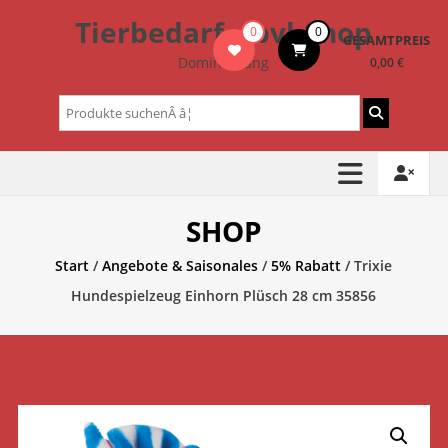
Zum
Tierbedarf – bvl-Shop
0
0
Inhalt
GESAMTPREIS
springen
Dominik Lang
0,00 €
Suchen
nach:
SHOP
Start
/
Angebote & Saisonales
/
5% Rabatt
/ Trixie
Hundespielzeug Einhorn Plüsch 28 cm 35856