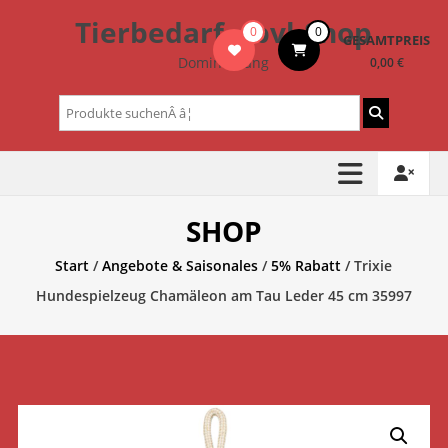
Zum
Tierbedarf – bvl-Shop
0
0
Inhalt
GESAMTPREIS
springen
Dominik Lang
0,00 €
Suchen
nach:
SHOP
Start
/
Angebote & Saisonales
/
5% Rabatt
/ Trixie
Hundespielzeug Chamäleon am Tau Leder 45 cm 35997