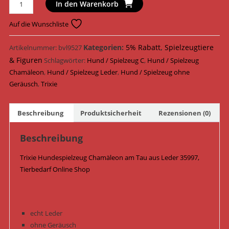
Trixie
In den Warenkorb
Hundespielzeug
Chamäleon
Auf die Wunschliste
am
Tau
Kategorien:
5% Rabatt
,
Spielzeugtiere
Artikelnummer:
bvl9527
Leder
& Figuren
Schlagwörter:
Hund / Spielzeug C
,
Hund / Spielzeug
45
Chamäleon
,
Hund / Spielzeug Leder
,
Hund / Spielzeug ohne
cm
Geräusch
,
Trixie
35997
Menge
Beschreibung
Produktsicherheit
Rezensionen (0)
Beschreibung
Trixie Hundespielzeug Chamäleon am Tau aus Leder 35997,
Tierbedarf Online Shop
echt Leder
ohne Geräusch