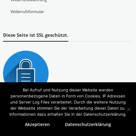
Widerrufsformular
Diese Seite ist SSL geschützt.
Bei Aufruf und Nutzung dieser Website werden
personenbezogene Daten in Form von Cookies, IP Adressen
und Server Log Files verarbeitet. Durch die weitere Nutzung
der Webseite stimmen Sie der Verarbeitung dieser Daten zu.
Informationen dazu erhalten Sie in der Datenschutzerklärung.
Akzeptieren
Datenschutzerklärung
Copyright © 2026
Tierbedarf – bvl-Shop
. Alle Rechte vorbehalten. Theme:
eStore
von ThemeGrill.
Powered by
WordPress
.