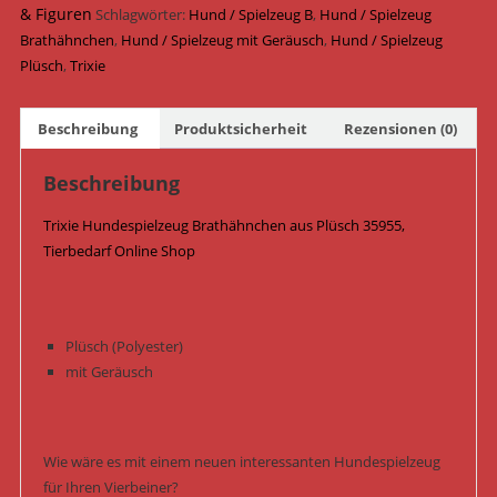
cm
& Figuren
Schlagwörter:
Hund / Spielzeug B
,
Hund / Spielzeug
35955
Brathähnchen
,
Hund / Spielzeug mit Geräusch
,
Hund / Spielzeug
Menge
Plüsch
,
Trixie
Beschreibung
Produktsicherheit
Rezensionen (0)
Beschreibung
Trixie Hundespielzeug Brathähnchen aus Plüsch 35955,
Tierbedarf Online Shop
Plüsch (Polyester)
mit Geräusch
Wie wäre es mit einem neuen interessanten Hundespielzeug
für Ihren Vierbeiner?