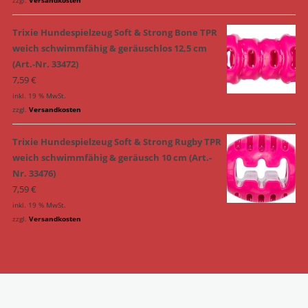
Trixie Hundespielzeug Soft & Strong Bone TPR
weich schwimmfähig & geräuschlos 12,5 cm
(Art.-Nr. 33472)
7,59
€
inkl. 19 % MwSt.
zzgl.
Versandkosten
Trixie Hundespielzeug Soft & Strong Rugby TPR
weich schwimmfähig & geräusch 10 cm (Art.-
Nr. 33476)
7,59
€
inkl. 19 % MwSt.
zzgl.
Versandkosten