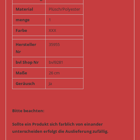
Material
Plüsch/Polyester
menge
1
Farbe
XXX
Hersteller
35955
Nr
bvl Shop Nr
bvl9281
Maße
26 cm
Geräusch
Ja
Bitte beachten:
Sollte ein Produkt sich farblich von einander
unterscheiden erfolgt die Auslieferung zufällig.