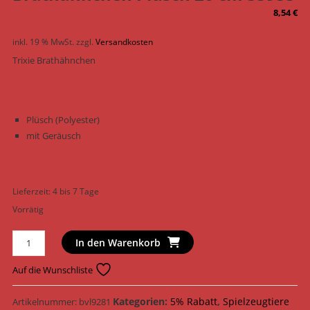
8,54
€
inkl. 19 % MwSt.
zzgl.
Versandkosten
Trixie Brathähnchen
Plüsch (Polyester)
mit Geräusch
Lieferzeit:
4 bis 7 Tage
Vorrätig
Trixie
In den Warenkorb
Hundespielzeug
Brathähnchen
Auf die Wunschliste
Plüsch
26
Kategorien:
5% Rabatt
,
Spielzeugtiere
Artikelnummer:
bvl9281