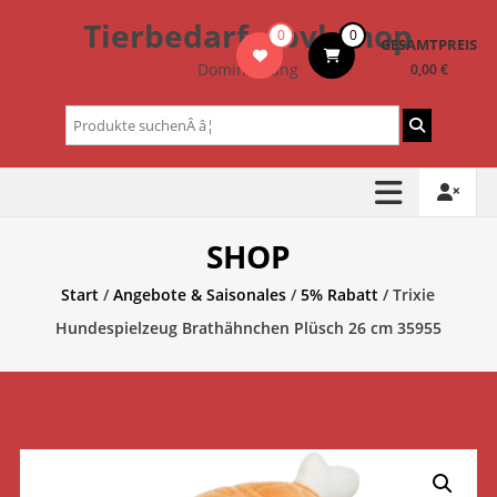
Zum
Tierbedarf – bvl-Shop
0
0
Inhalt
GESAMTPREIS
springen
Dominik Lang
0,00 €
Suchen
nach:
SHOP
Start
/
Angebote & Saisonales
/
5% Rabatt
/ Trixie
Hundespielzeug Brathähnchen Plüsch 26 cm 35955