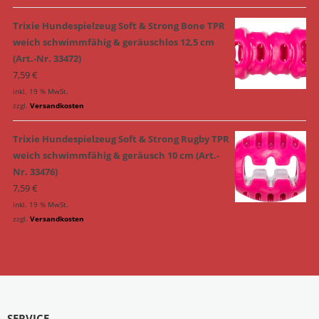
Trixie Hundespielzeug Soft & Strong Bone TPR
weich schwimmfähig & geräuschlos 12,5 cm
(Art.-Nr. 33472)
7,59
€
inkl. 19 % MwSt.
zzgl.
Versandkosten
Trixie Hundespielzeug Soft & Strong Rugby TPR
weich schwimmfähig & geräusch 10 cm (Art.-
Nr. 33476)
7,59
€
inkl. 19 % MwSt.
zzgl.
Versandkosten
SERVICE