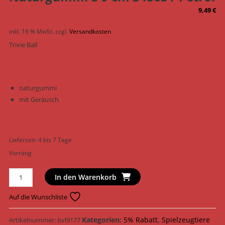
9,49
€
inkl. 19 % MwSt.
zzgl.
Versandkosten
Trixie Ball
naturgummi
mit Geräusch
Lieferzeit:
4 bis 7 Tage
Vorrätig
Trixie
In den Warenkorb
Hundespielzeug
Ball
Auf die Wunschliste
Naturgummi
ø
Kategorien:
5% Rabatt
,
Spielzeugtiere
Artikelnummer:
bvl9177