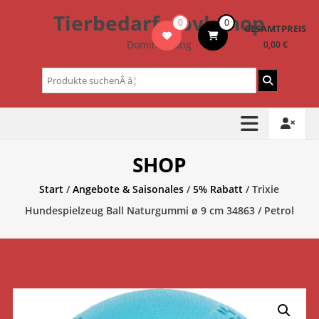
Zum
Tierbedarf – bvl-Shop
0
0
Inhalt
GESAMTPREIS
springen
Dominik Lang
0,00 €
Suchen
nach:
SHOP
Start
/
Angebote & Saisonales
/
5% Rabatt
/ Trixie
Hundespielzeug Ball Naturgummi ø 9 cm 34863 / Petrol