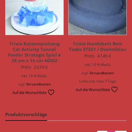
Trixie Katzenspielzeug
Trixie Hundebett Bett
Cat Activity Tunnel
Tasko 37551 / Dunkelblau
Feeder Strategie Spiel ø
Preis:
47,49
€
28 cm x 14 cm 46002
inkl. 19 % MwSt.
Preis:
23,74
€
zzgl.
Versandkosten
inkl. 19 % MwSt.
Lieferzeit:
4 bis 7 Tage
zzgl.
Versandkosten
Auf die Wunschliste
Auf die Wunschliste
Produktvorschläge