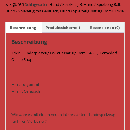
9
& Figuren
Schlagwörter:
Hund / Spielzeug B
,
Hund / Spielzeug Ball
,
cm
Hund / Spielzeug mit Geräusch
,
Hund / Spielzeug Naturgummi
,
Trixie
34863
/
Beschreibung
Produktsicherheit
Rezensionen (0)
Petrol
Menge
Beschreibung
Trixie Hundespielzeug Ball aus Naturgummi 34863, Tierbedarf
Online Shop
naturgummi
mit Geräusch
Wie wäre es mit einem neuen interessanten Hundespielzeug
für Ihren Vierbeiner?