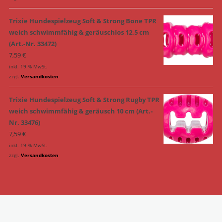
Trixie Hundespielzeug Soft & Strong Bone TPR
weich schwimmfähig & geräuschlos 12,5 cm
(Art.-Nr. 33472)
7,59
€
inkl. 19 % MwSt.
zzgl.
Versandkosten
Trixie Hundespielzeug Soft & Strong Rugby TPR
weich schwimmfähig & geräusch 10 cm (Art.-
Nr. 33476)
7,59
€
inkl. 19 % MwSt.
zzgl.
Versandkosten