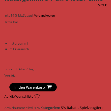
5,69
€
inkl. 19 % MwSt.
zzgl.
Versandkosten
Trixie Ball
naturgummi
mit Geräusch
Lieferzeit:
4 bis 7 Tage
Vorrätig
Trixie
In den Warenkorb
Hundespielzeug
Auf die Wunschliste
Ball
Naturgummi
Kategorien:
5% Rabatt
,
Spielzeugtiere
Artikelnummer:
bvl9176
ø