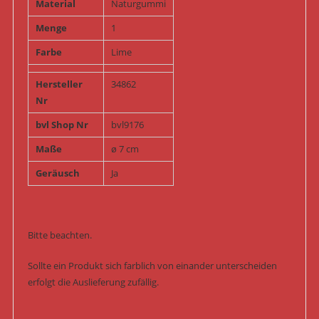
Material
Naturgummi
Menge
1
Farbe
Lime
Hersteller
34862
Nr
bvl Shop Nr
bvl9176
Maße
ø 7 cm
Geräusch
Ja
Bitte beachten.
Sollte ein Produkt sich farblich von einander unterscheiden
erfolgt die Auslieferung zufällig.