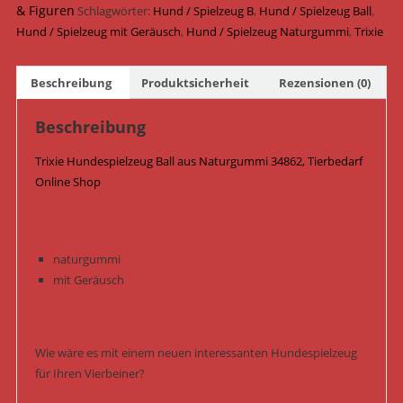
& Figuren
7
Schlagwörter:
Hund / Spielzeug B
,
Hund / Spielzeug Ball
,
cm
Hund / Spielzeug mit Geräusch
,
Hund / Spielzeug Naturgummi
,
Trixie
34862
/
Beschreibung
Produktsicherheit
Rezensionen (0)
Lime
Menge
Beschreibung
Trixie Hundespielzeug Ball aus Naturgummi 34862, Tierbedarf
Online Shop
naturgummi
mit Geräusch
Wie wäre es mit einem neuen interessanten Hundespielzeug
für Ihren Vierbeiner?