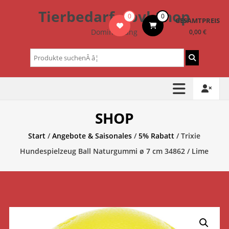
Zum
Tierbedarf – bvl-Shop
0
0
Inhalt
GESAMTPREIS
springen
Dominik Lang
0,00 €
Suchen
nach:
SHOP
Start
/
Angebote & Saisonales
/
5% Rabatt
/ Trixie
Hundespielzeug Ball Naturgummi ø 7 cm 34862 / Lime