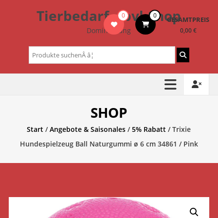
Zum
Tierbedarf – bvl-Shop
0
0
Inhalt
GESAMTPREIS
springen
Dominik Lang
0,00 €
Suchen
nach:
SHOP
Start
/
Angebote & Saisonales
/
5% Rabatt
/ Trixie
Hundespielzeug Ball Naturgummi ø 6 cm 34861 / Pink