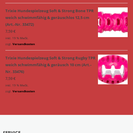
Trixie Hundespielzeug Soft & Strong Bone TPR
weich schwimmfähig & geräuschlos 12,5 cm
(Art.-Nr. 33472)
7,59
€
inkl. 19 % MwSt.
zzgl.
Versandkosten
Trixie Hundespielzeug Soft & Strong Rugby TPR
weich schwimmfähig & geräusch 10 cm (Art.-
Nr. 33476)
7,59
€
inkl. 19 % MwSt.
zzgl.
Versandkosten
SERVICE