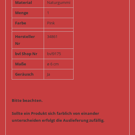
Material
Naturgummi
Menge
1
Farbe
Pink
Hersteller
34861
Nr
bvl Shop Nr
bvl9175
Maße
ø 6 cm
Geräusch
Ja
Bitte beachten.
Sollte ein Produkt sich farblich von einander
unterscheiden erfolgt die Auslieferung zufällig.