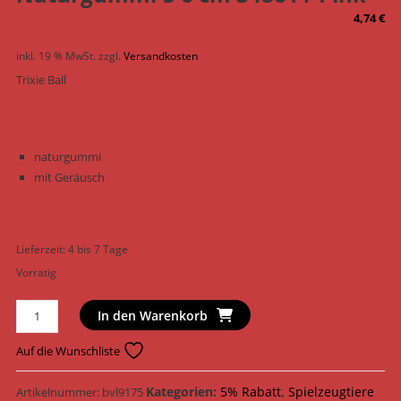
4,74
€
inkl. 19 % MwSt.
zzgl.
Versandkosten
Trixie Ball
naturgummi
mit Geräusch
Lieferzeit:
4 bis 7 Tage
Vorrätig
Trixie
In den Warenkorb
Hundespielzeug
Ball
Auf die Wunschliste
Naturgummi
ø
Kategorien:
5% Rabatt
,
Spielzeugtiere
Artikelnummer:
bvl9175