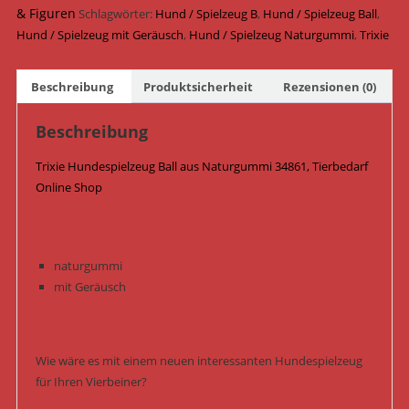
6
& Figuren
Schlagwörter:
Hund / Spielzeug B
,
Hund / Spielzeug Ball
,
cm
Hund / Spielzeug mit Geräusch
,
Hund / Spielzeug Naturgummi
,
Trixie
34861
/
Beschreibung
Produktsicherheit
Rezensionen (0)
Pink
Menge
Beschreibung
Trixie Hundespielzeug Ball aus Naturgummi 34861, Tierbedarf
Online Shop
naturgummi
mit Geräusch
Wie wäre es mit einem neuen interessanten Hundespielzeug
für Ihren Vierbeiner?