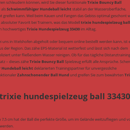
nzen schleudern können, wird Sie dieser funktionale
Trixie Bouncy Ball
l als
Schwimmfähiger Hundeball leicht
stabil an der Wasseroberfläche,
ht greifen kann. Weil beim Kauen und Fangen das Gebiss optimal geschont w
n absoluter Favorit bei Trainern, was das Modell
trixie hundespielzeug ball
in hochwertiges
Trixie Hundespielzeug 33430
im Alltag.
i uns in Ittelshofen abgeholt oder bequem online bestellt werden kann, ist 
 der Region. Das zähe EPS-Material ist wetterfest und lässt sich nach dem
iert unter fließendem Wasser reinigen. Ob für das tägliche Distanztrainin
atz – dieses zähe
Trixie Bouncy Ball
Spielzeug erfüllt alle Ansprüche. Sche
Hundeball leicht
deklarierten Trainingspartner für unvergessliche
nktionaler
Zahnschonender Ball Hund
und greifen Sie zum bewährten
Tri
 trixie hundespielzeug ball 3343
,5 cm hat der Ball die perfekte Größe, um im Gelände weitzufliegen und v
 werden.