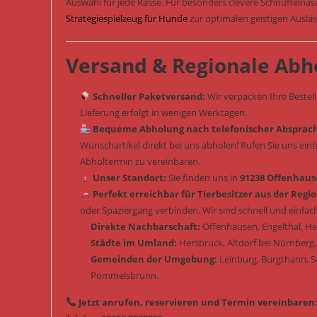
Auswahl für jede Rasse. Für besonders clevere Schnüffelna
Strategiespielzeug für Hunde
zur optimalen geistigen Ausla
Versand & Regionale Abh
Schneller Paketversand:
Wir verpacken Ihre Bestel
Lieferung erfolgt in wenigen Werktagen.
Bequeme Abholung nach telefonischer Absprac
Wunschartikel direkt bei uns abholen! Rufen Sie uns ein
Abholtermin zu vereinbaren.
Unser Standort:
Sie finden uns in
91238 Offenhause
Perfekt erreichbar für Tierbesitzer aus der Regio
oder Spaziergang verbinden. Wir sind schnell und einfach
Direkte Nachbarschaft:
Offenhausen, Engelthal, H
Städte im Umland:
Hersbruck, Altdorf bei Nürnberg,
Gemeinden der Umgebung:
Leinburg, Burgthann, 
Pommelsbrunn.
Jetzt anrufen, reservieren und Termin vereinbaren