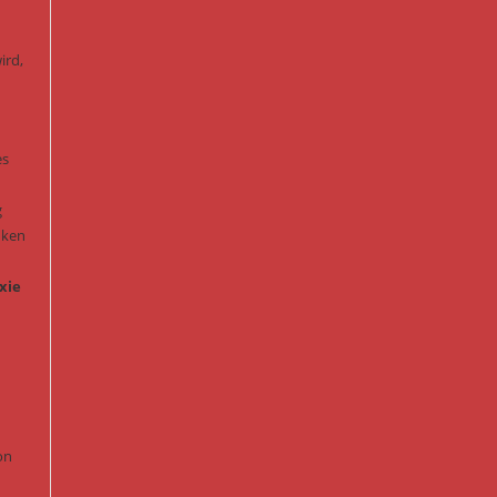
ird,
es
g
nken
xie
0
on