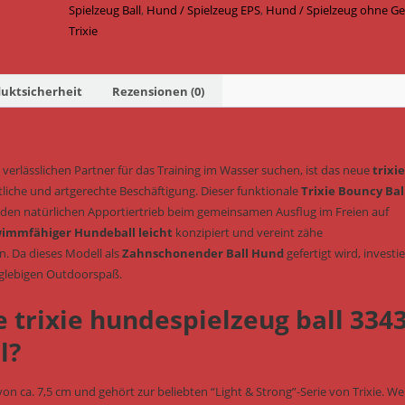
Ball
Spielzeug Ball
,
Hund / Spielzeug EPS
,
Hund / Spielzeug ohne G
EPS
Trixie
schwimmfähig
&
geräuschlos
uktsicherheit
Rezensionen (0)
ø
7,5
cm
verlässlichen Partner für das Training im Wasser suchen, ist das neue
trixie
(Art.-
tliche und artgerechte Beschäftigung. Dieser funktionale
Trixie Bouncy Bal
Nr.
 den natürlichen Apportiertrieb beim gemeinsamen Ausflug im Freien auf
33430)
immfähiger Hundeball leicht
konzipiert und vereint zähe
Menge
. Da dieses Modell als
Zahnschonender Ball Hund
gefertigt wird, investi
nglebigen Outdoorspaß.
 trixie hundespielzeug ball 334
l?
on ca. 7,5 cm und gehört zur beliebten “Light & Strong”-Serie von Trixie. W