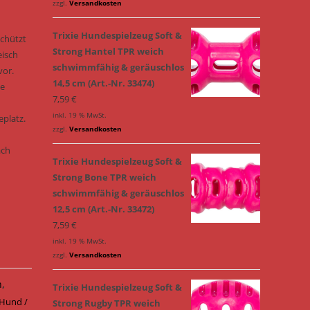
zzgl.
Versandkosten
Trixie Hundespielzeug Soft &
schützt
Strong Hantel TPR weich
eisch
schwimmfähig & geräuschlos
vor.
14,5 cm (Art.-Nr. 33474)
ne
7,59
€
inkl. 19 % MwSt.
platz.
zzgl.
Versandkosten
ach
Trixie Hundespielzeug Soft &
Strong Bone TPR weich
schwimmfähig & geräuschlos
12,5 cm (Art.-Nr. 33472)
7,59
€
inkl. 19 % MwSt.
zzgl.
Versandkosten
n
,
Trixie Hundespielzeug Soft &
Hund /
Strong Rugby TPR weich