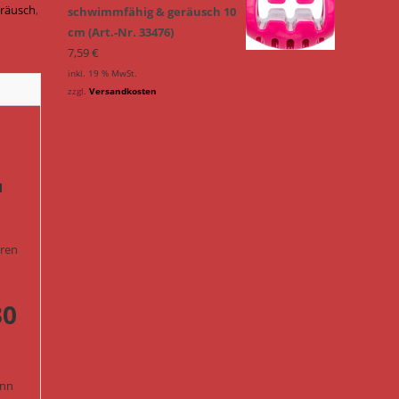
eräusch
,
schwimmfähig & geräusch 10
cm (Art.-Nr. 33476)
7,59
€
inkl. 19 % MwSt.
zzgl.
Versandkosten
l
eren
30
enn