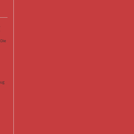
g
 Die
lug