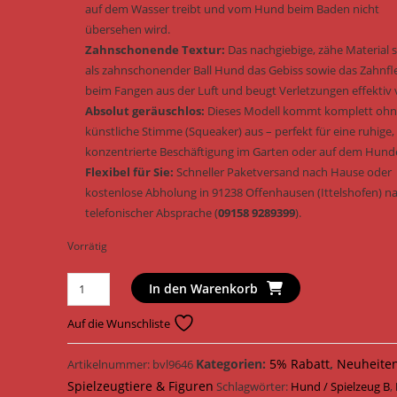
auf dem Wasser treibt und vom Hund beim Baden nicht
übersehen wird.
Zahnschonende Textur:
Das nachgiebige, zähe Material 
als zahnschonender Ball Hund das Gebiss sowie das Zahnfl
beim Fangen aus der Luft und beugt Verletzungen effektiv 
Absolut geräuschlos:
Dieses Modell kommt komplett oh
künstliche Stimme (Squeaker) aus – perfekt für eine ruhige,
konzentrierte Beschäftigung im Garten oder auf dem Hunde
Flexibel für Sie:
Schneller Paketversand nach Hause oder
kostenlose Abholung in 91238 Offenhausen (Ittelshofen) n
telefonischer Absprache (
09158 9289399
).
Vorrätig
Trixie
In den Warenkorb
Hundespielzeug
Light
Auf die Wunschliste
&
Strong
Kategorien:
5% Rabatt
,
Neuheite
Artikelnummer:
bvl9646
Bouncy
Spielzeugtiere & Figuren
Schlagwörter:
Hund / Spielzeug B
,