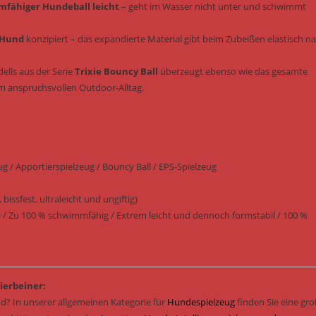
fähiger Hundeball leicht
– geht im Wasser nicht unter und schwimmt
 Hund
konzipiert – das expandierte Material gibt beim Zubeißen elastisch n
ells aus der Serie
Trixie Bouncy Ball
überzeugt ebenso wie das gesamte
m anspruchsvollen Outdoor-Alltag.
g / Apportierspielzeug / Bouncy Ball / EPS-Spielzeug
issfest, ultraleicht und ungiftig)
 Zu 100 % schwimmfähig / Extrem leicht und dennoch formstabil / 100 %
ierbeiner:
d? In unserer allgemeinen Kategorie für
Hundespielzeug
finden Sie eine gr