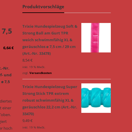
Produktvorschläge
Trixie Hundespielzeug Soft &
 7,5
Strong Ball am Gurt TPR
weich schwimmfähig XL &
geräuschlos ø 7,5 cm / 29 cm
6,64
€
(Art.-Nr. 33478)
8,54
€
inkl. 19 % MwSt.
.-Nr.
zzgl.
Versandkosten
f- und
ø 7,5
Trixie Hundespielzeug Super
Strong Stick TPR extrem
robust schwimmfähig XL &
diertes
geräuschlos 22,2 cm (Art.-Nr.
t einer
33470)
Toben.
9,49
€
iert
inkl. 19 % MwSt.
er hoch