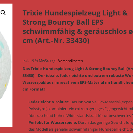
Trixie Hundespielzeug Light &
Strong Bouncy Ball EPS
schwimmfähig & geräuschlos ø
cm (Art.-Nr. 33430)
inkl. 19 % MwSt.
zzgl.
Versandkosten
Das Trixie Hundespielzeug Light & Strong Bouncy Ball (Art
33430) – Der ideale, federleichte und extrem robuste Wur
Wasserspaß aus innovativem EPS-Material im handlichen 
cm Format!
Federleicht & robust:
Das innovative EPS-Material (expan
Polystyrol) kombiniert ein extrem geringes Eigengewicht mi
überraschend hohen Widerstandskraft für unbeschwertes 
Perfekt für Wasserspiele:
Durch das geringe Gewicht fung
das Modell als genialer schwimmfähiger Hundeball leicht, d