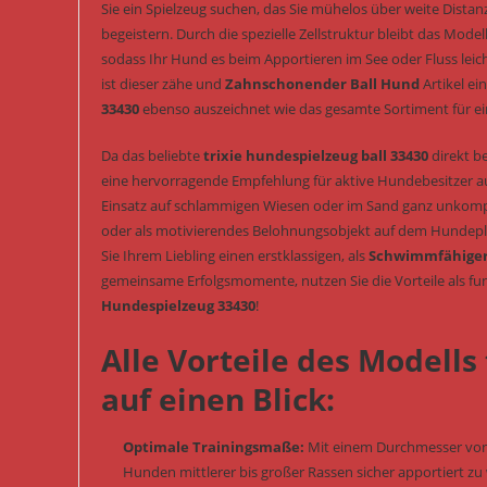
Sie ein Spielzeug suchen, das Sie mühelos über weite Dista
begeistern. Durch die spezielle Zellstruktur bleibt das Model
sodass Ihr Hund es beim Apportieren im See oder Fluss leic
ist dieser zähe und
Zahnschonender Ball Hund
Artikel ei
33430
ebenso auszeichnet wie das gesamte Sortiment für e
Da das beliebte
trixie hundespielzeug ball 33430
direkt be
eine hervorragende Empfehlung für aktive Hundebesitzer aus
Einsatz auf schlammigen Wiesen oder im Sand ganz unkompliz
oder als motivierendes Belohnungsobjekt auf dem Hundepl
Sie Ihrem Liebling einen erstklassigen, als
Schwimmfähiger 
gemeinsame Erfolgsmomente, nutzen Sie die Vorteile als fu
Hundespielzeug 33430
!
Alle Vorteile des Modells
auf einen Blick:
Optimale Trainingsmaße:
Mit einem Durchmesser von 7
Hunden mittlerer bis großer Rassen sicher apportiert zu