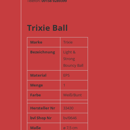
Telefon:
09158 9289399
Trixie Ball
Marke
Trixie
Bezeichnung
Light &
Strong
Bouncy Ball
Material
EPS
Menge
1
Farbe
Weiß/Bunt
Hersteller Nr
33430
bvl Shop Nr
bvl9646
Maße
ø 7,5 cm