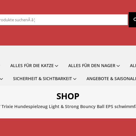
chen
ch:
ALLES FÜR DIE KATZE
ALLES FÜR DEN NAGER
AL
SICHERHEIT & SICHTBARKEIT
ANGEBOTE & SAISONAL
SHOP
 Trixie Hundespielzeug Light & Strong Bouncy Ball EPS schwimmfäh