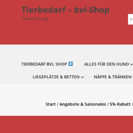
Zum
Tierbedarf – bvl-Shop
Inhalt
Su
springen
Dominik Lang
na
TIERBEDARF BVL SHOP
ALLES FÜR DEN HUND
LIEGEPLÄTZE & BETTEN
NÄPFE & TRÄNKEN
Start
/
Angebote & Saisonales
/
5% Rabatt
/