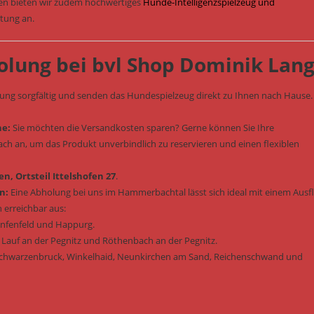
sen bieten wir zudem hochwertiges
Hunde-Intelligenzspielzeug und
stung an.
olung bei bvl Shop Dominik Lan
lung sorgfältig und senden das Hundespielzeug direkt zu Ihnen nach Hause.
he:
Sie möchten die Versandkosten sparen? Gerne können Sie Ihre
fach an, um das Produkt unverbindlich zu reservieren und einen flexiblen
n, Ortsteil Ittelshofen 27
.
n:
Eine Abholung bei uns im Hammerbachtal lässt sich ideal mit einem Ausf
 erreichbar aus:
enfenfeld und Happurg.
 Lauf an der Pegnitz und Röthenbach an der Pegnitz.
Schwarzenbruck, Winkelhaid, Neunkirchen am Sand, Reichenschwand und
: