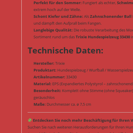
Perfekt für den Sommer:
Fungiert als echter,
Schwimm
extrem hoch auf der Welle.
Schont Kiefer und Zähne:
Als
Zahnschonender Ball
und dämpft den Aufprall beim Fangen.
Langlebige Qualität:
Die robuste Verarbeitung des Mod
Sortiment rund um das
Trixie Hundespielzeug 33430
i
Technische Daten:
Hersteller:
Trixie
Produktart:
Hundespielzeug / Wurfball / Wasserspielzeu
Artikelnummer:
33430
Material:
EPS (Expandiertes Polystyrol – zahnschonend, b
Besonderheit:
Komplett ohne Stimme (ohne Squeaker) /
geräuschlos
Maße:
Durchmesser ca. ø 7,5 cm
Entdecken Sie noch mehr Beschäftigung für Ihren V
Suchen Sie nach weiteren Herausforderungen für Ihren Hun