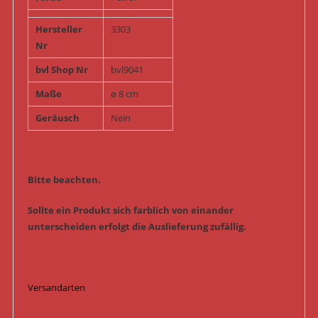
Hersteller
3303
Nr
bvl Shop Nr
bvl9041
Maße
ø 8 cm
Geräusch
Nein
Bitte beachten.
Sollte ein Produkt sich farblich von einander
unterscheiden erfolgt die Auslieferung zufällig.
Versandarten