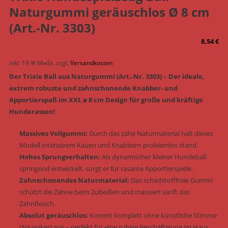
Naturgummi geräuschlos Ø 8 cm
(Art.-Nr. 3303)
8,54
€
inkl. 19 % MwSt.
zzgl.
Versandkosten
Der Trixie Ball aus Naturgummi (Art.-Nr. 3303) – Der ideale,
extrem robuste und zahnschonende Knabber- und
Apportierspaß im XXL ø 8 cm Design für große und kräftige
Hunderassen!
Massives Vollgummi:
Durch das zähe Naturmaterial hält dieses
Modell intensivem Kauen und Knabbern problemlos stand.
Hohes Sprungverhalten:
Als dynamischer kleiner Hundeball
springend entwickelt, sorgt er für rasante Apportierspiele.
Zahnschonendes Naturmaterial:
Das schadstofffreie Gummi
schützt die Zähne beim Zubeißen und massiert sanft das
Zahnfleisch.
Absolut geräuschlos:
Kommt komplett ohne künstliche Stimme
(Squeaker) aus – perfekt für eine ruhige Beschäftigung im Haus.