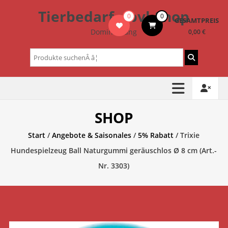
Zum
Tierbedarf – bvl-Shop
0
0
Inhalt
GESAMTPREIS
springen
Dominik Lang
0,00 €
Suchen
nach:
SHOP
Start
/
Angebote & Saisonales
/
5% Rabatt
/ Trixie
Hundespielzeug Ball Naturgummi geräuschlos Ø 8 cm (Art.-
Nr. 3303)