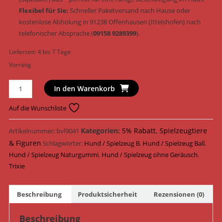
Flexibel für Sie:
Schneller Paketversand nach Hause oder
kostenlose Abholung in 91238 Offenhausen (Ittelshofen) nach
telefonischer Absprache (
09158 9289399
).
Lieferzeit:
4 bis 7 Tage
Vorrätig
Trixie
In den Warenkorb
Hundespielzeug
Ball
Auf die Wunschliste
Naturgummi
geräuschlos
Kategorien:
5% Rabatt
,
Spielzeugtiere
Artikelnummer:
bvl9041
Ø
& Figuren
Schlagwörter:
Hund / Spielzeug B
,
Hund / Spielzeug Ball
,
8
Hund / Spielzeug Naturgummi
,
Hund / Spielzeug ohne Geräusch
,
cm
Trixie
(Art.-
Nr.
Beschreibung
Produktsicherheit
Rezensionen (0)
3303)
Menge
Beschreibung