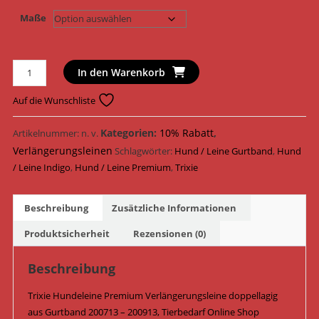
Maße
Trixie
In den Warenkorb
Hundeleine
Premium
Auf die Wunschliste
Verlängerungsleine
doppellagig
Kategorien:
10% Rabatt
,
Artikelnummer:
n. v.
Gurtband
Verlängerungsleinen
Schlagwörter:
Hund / Leine Gurtband
,
Hund
200713
/ Leine Indigo
,
Hund / Leine Premium
,
Trixie
-
200913
Beschreibung
Zusätzliche Informationen
/
Indigo
Produktsicherheit
Rezensionen (0)
Menge
Beschreibung
Trixie Hundeleine Premium Verlängerungsleine doppellagig
aus Gurtband 200713 – 200913, Tierbedarf Online Shop