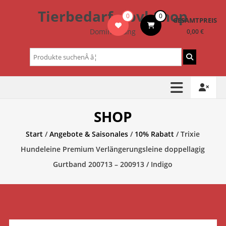
Zum
Tierbedarf – bvl-Shop
0
0
Inhalt
GESAMTPREIS
springen
Dominik Lang
0,00 €
Suchen
nach:
SHOP
Start
/
Angebote & Saisonales
/
10% Rabatt
/ Trixie
Hundeleine Premium Verlängerungsleine doppellagig
Gurtband 200713 – 200913 / Indigo