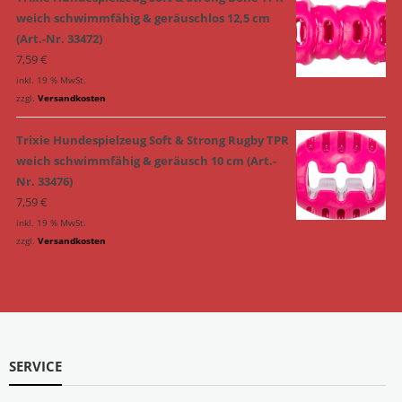
weich schwimmfähig & geräuschlos 12,5 cm
(Art.-Nr. 33472)
7,59
€
inkl. 19 % MwSt.
zzgl.
Versandkosten
Trixie Hundespielzeug Soft & Strong Rugby TPR
weich schwimmfähig & geräusch 10 cm (Art.-
Nr. 33476)
7,59
€
inkl. 19 % MwSt.
zzgl.
Versandkosten
SERVICE