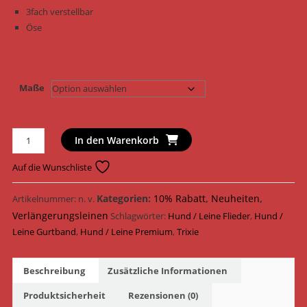
3fach verstellbar
Öse
Maße
Trixie
In den Warenkorb
Hundeleine
Premium
Auf die Wunschliste
Verlängerungsleine
Gurtband
Kategorien:
10% Rabatt
,
Neuheiten
,
Artikelnummer:
n. v.
200625
Verlängerungsleinen
Schlagwörter:
Hund / Leine Flieder
,
Hund /
-
Leine Gurtband
,
Hund / Leine Premium
,
Trixie
201325
/
Beschreibung
Zusätzliche Informationen
Flieder
Menge
Produktsicherheit
Rezensionen (0)