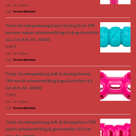
inkl. 19 % MwSt.
zzgl.
Versandkosten
Trixie Hundespielzeug Super Strong Stick TPR
extrem robust schwimmfähig XL & geräuschlos
22,2 cm (Art.-Nr. 33470)
9,49
€
inkl. 19 % MwSt.
zzgl.
Versandkosten
Trixie Hundespielzeug Soft & Strong Hantel
TPR weich schwimmfähig & geräuschlos 14,5
cm (Art.-Nr. 33474)
7,59
€
inkl. 19 % MwSt.
zzgl.
Versandkosten
Trixie Hundespielzeug Soft & Strong Bone TPR
weich schwimmfähig & geräuschlos 12,5 cm