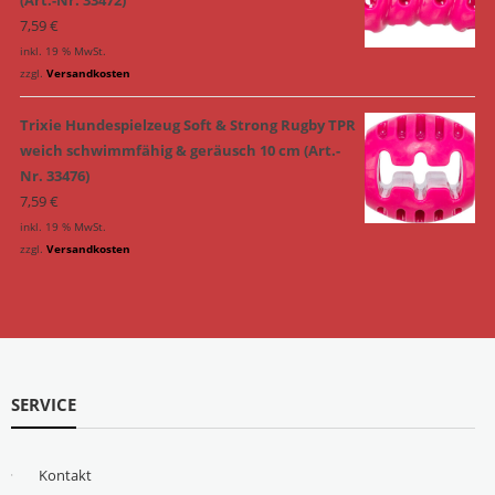
(Art.-Nr. 33472)
7,59
€
inkl. 19 % MwSt.
zzgl.
Versandkosten
Trixie Hundespielzeug Soft & Strong Rugby TPR
weich schwimmfähig & geräusch 10 cm (Art.-
Nr. 33476)
7,59
€
inkl. 19 % MwSt.
zzgl.
Versandkosten
SERVICE
Kontakt