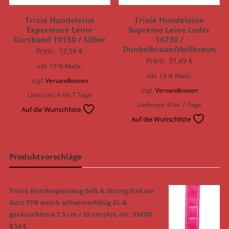
Trixie Hundeleine
Trixie Hundeleine
Experience Leine
Supreme Leine Leder
Gurtband 10150 / Silber
16730 /
Dunkelbraun/Hellbraun
Preis:
12,59
€
Preis:
31,49
€
inkl. 19 % MwSt.
inkl. 19 % MwSt.
zzgl.
Versandkosten
zzgl.
Versandkosten
Lieferzeit:
4 bis 7 Tage
Lieferzeit:
4 bis 7 Tage
Auf die Wunschliste
Auf die Wunschliste
Produktvorschläge
Trixie Hundespielzeug Soft & Strong Ball am
Gurt TPR weich schwimmfähig XL &
geräuschlos ø 7,5 cm / 29 cm (Art.-Nr. 33478)
8,54
€