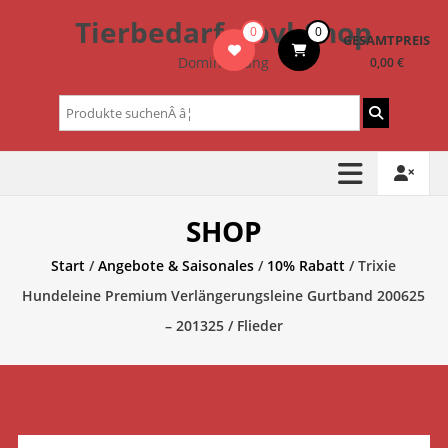
Zum
Tierbedarf – bvl-Shop
0
0
Inhalt
GESAMTPREIS
springen
Dominik Lang
0,00 €
Suchen
nach:
SHOP
Start
/
Angebote & Saisonales
/
10% Rabatt
/ Trixie
Hundeleine Premium Verlängerungsleine Gurtband 200625
– 201325 / Flieder