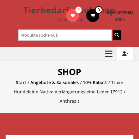
Zum
Tierbedarf – bvl-Shop
0
0
Inhalt
GESAMTPREIS
springen
Dominik Lang
0,00 €
Suchen
nach:
SHOP
Start
/
Angebote & Saisonales
/
10% Rabatt
/ Trixie
Hundeleine Native Verlängerungsleine Leder 17912 /
Anthrazit