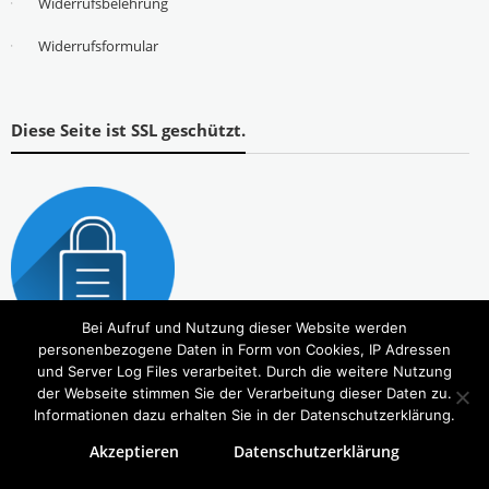
Widerrufsbelehrung
Widerrufsformular
Diese Seite ist SSL geschützt.
Bei Aufruf und Nutzung dieser Website werden
personenbezogene Daten in Form von Cookies, IP Adressen
und Server Log Files verarbeitet. Durch die weitere Nutzung
der Webseite stimmen Sie der Verarbeitung dieser Daten zu.
Informationen dazu erhalten Sie in der Datenschutzerklärung.
Akzeptieren
Datenschutzerklärung
Copyright © 2026
Tierbedarf – bvl-Shop
. Alle Rechte vorbehalten. Theme:
eStore
von ThemeGrill.
Powered by
WordPress
.