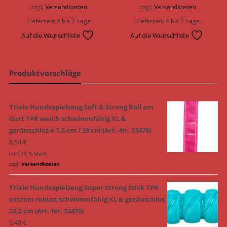
zzgl.
Versandkosten
zzgl.
Versandkosten
Lieferzeit:
4 bis 7 Tage
Lieferzeit:
4 bis 7 Tage
Auf die Wunschliste
Auf die Wunschliste
Produktvorschläge
Trixie Hundespielzeug Soft & Strong Ball am
Gurt TPR weich schwimmfähig XL &
geräuschlos ø 7,5 cm / 29 cm (Art.-Nr. 33478)
8,54
€
inkl. 19 % MwSt.
zzgl.
Versandkosten
Trixie Hundespielzeug Super Strong Stick TPR
extrem robust schwimmfähig XL & geräuschlos
22,2 cm (Art.-Nr. 33470)
9,49
€