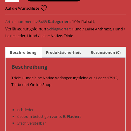
Hundeleine
Native
Auf die Wunschliste
Verlängerungsleine
Leder
Kategorien:
10% Rabatt
,
Artikelnummer:
bvl5468
17912
Verlängerungsleinen
Schlagwörter:
Hund / Leine Anthrazit
,
Hund /
/
Leine Leder
,
Hund / Leine Native
,
Trixie
Anthrazit
Menge
Beschreibung
Produktsicherheit
Rezensionen (0)
Beschreibung
Trixie Hundeleine Native Verlängerungsleine aus Leder 17912,
Tierbedarf Online Shop
echtleder
öse zum befestigen von z. B. Flashers
3fach verstellbar