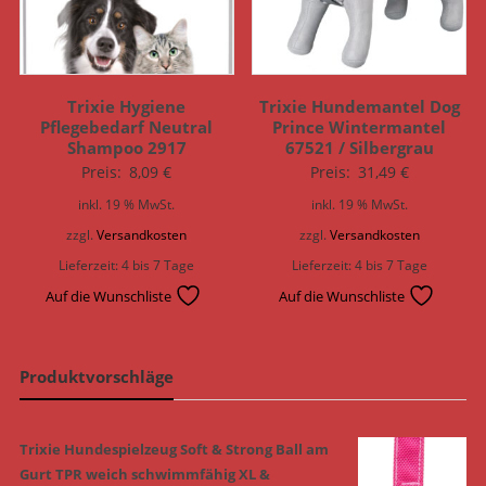
Trixie Hygiene
Trixie Hundemantel Dog
Pflegebedarf Neutral
Prince Wintermantel
Shampoo 2917
67521 / Silbergrau
Preis:
8,09
€
Preis:
31,49
€
inkl. 19 % MwSt.
inkl. 19 % MwSt.
zzgl.
Versandkosten
zzgl.
Versandkosten
Lieferzeit:
4 bis 7 Tage
Lieferzeit:
4 bis 7 Tage
Auf die Wunschliste
Auf die Wunschliste
Produktvorschläge
Trixie Hundespielzeug Soft & Strong Ball am
Gurt TPR weich schwimmfähig XL &