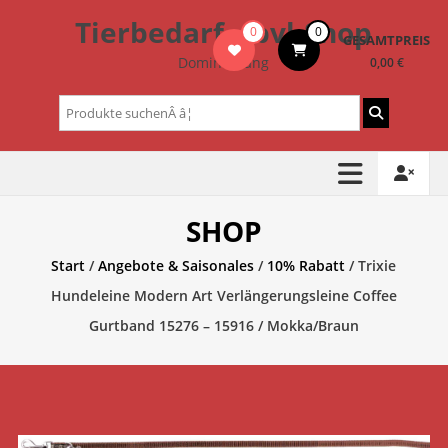
Zum
Tierbedarf – bvl-Shop
0
0
Inhalt
GESAMTPREIS
springen
Dominik Lang
0,00 €
Suchen
nach:
SHOP
Start
/
Angebote & Saisonales
/
10% Rabatt
/ Trixie
Hundeleine Modern Art Verlängerungsleine Coffee
Gurtband 15276 – 15916 / Mokka/Braun