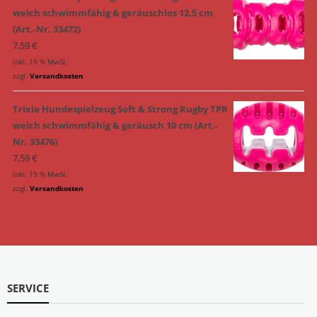
weich schwimmfähig & geräuschlos 12,5 cm
(Art.-Nr. 33472)
7,59
€
inkl. 19 % MwSt.
zzgl.
Versandkosten
Trixie Hundespielzeug Soft & Strong Rugby TPR
weich schwimmfähig & geräusch 10 cm (Art.-
Nr. 33476)
7,59
€
inkl. 19 % MwSt.
zzgl.
Versandkosten
SERVICE