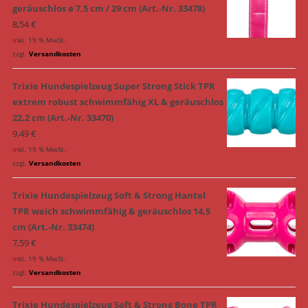
geräuschlos ø 7,5 cm / 29 cm (Art.-Nr. 33478)
8,54
€
inkl. 19 % MwSt.
zzgl.
Versandkosten
Trixie Hundespielzeug Super Strong Stick TPR
extrem robust schwimmfähig XL & geräuschlos
22,2 cm (Art.-Nr. 33470)
9,49
€
inkl. 19 % MwSt.
zzgl.
Versandkosten
Trixie Hundespielzeug Soft & Strong Hantel
TPR weich schwimmfähig & geräuschlos 14,5
cm (Art.-Nr. 33474)
7,59
€
inkl. 19 % MwSt.
zzgl.
Versandkosten
Trixie Hundespielzeug Soft & Strong Bone TPR