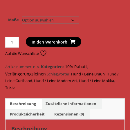
Maße
Trixie
In den Warenkorb
Hundeleine
Modern
Auf die Wunschliste
Art
Verlängerungsleine
Kategorien:
10% Rabatt
,
Artikelnummer:
n. v.
Coffee
Verlängerungsleinen
Schlagwörter:
Hund / Leine Braun
,
Hund /
Gurtband
Leine Gurtband
,
Hund / Leine Modern Art
,
Hund / Leine Mokka
,
15276
Trixie
-
15916
Beschreibung
Zusätzliche Informationen
/
Mokka/Braun
Produktsicherheit
Rezensionen (0)
Menge
Beschreibung