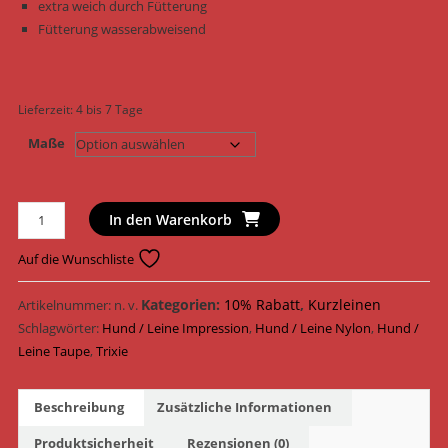
extra weich durch Fütterung
Fütterung wasserabweisend
Lieferzeit:
4 bis 7 Tage
Maße
Trixie
In den Warenkorb
Hundeleine
Impression
Auf die Wunschliste
Leine
Stripes
Kategorien:
10% Rabatt
,
Kurzleinen
Artikelnummer:
n. v.
Nylon
Schlagwörter:
Hund / Leine Impression
,
Hund / Leine Nylon
,
Hund /
15700
Leine Taupe
,
Trixie
-
15702
Beschreibung
Zusätzliche Informationen
/
Taupe
Produktsicherheit
Rezensionen (0)