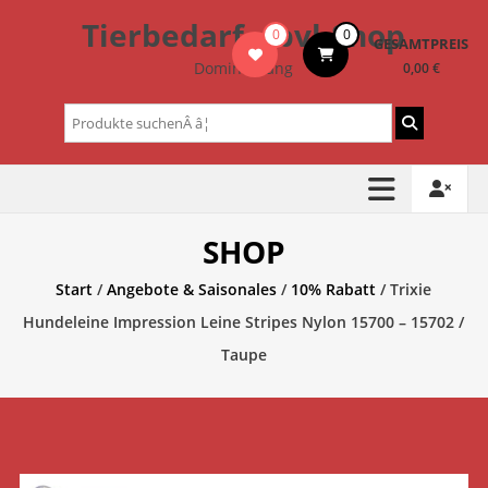
Zum
Tierbedarf – bvl-Shop
0
0
Inhalt
GESAMTPREIS
springen
Dominik Lang
0,00 €
Suchen
nach:
SHOP
Start
/
Angebote & Saisonales
/
10% Rabatt
/ Trixie
Hundeleine Impression Leine Stripes Nylon 15700 – 15702 /
Taupe