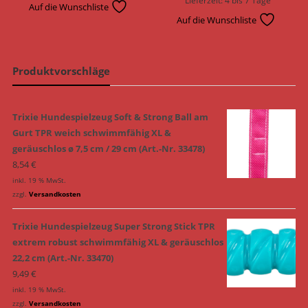
Lieferzeit:
4 bis 7 Tage
Auf die Wunschliste
Auf die Wunschliste
Produktvorschläge
Trixie Hundespielzeug Soft & Strong Ball am
Gurt TPR weich schwimmfähig XL &
geräuschlos ø 7,5 cm / 29 cm (Art.-Nr. 33478)
8,54
€
inkl. 19 % MwSt.
zzgl.
Versandkosten
Trixie Hundespielzeug Super Strong Stick TPR
extrem robust schwimmfähig XL & geräuschlos
22,2 cm (Art.-Nr. 33470)
9,49
€
inkl. 19 % MwSt.
zzgl.
Versandkosten