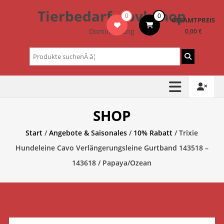
Zum
Tierbedarf – bvl-Shop
0
0
Inhalt
GESAMTPREIS
springen
Dominik Lang
0,00 €
Suchen
nach:
SHOP
Start
/
Angebote & Saisonales
/
10% Rabatt
/ Trixie
Hundeleine Cavo Verlängerungsleine Gurtband 143518 –
143618 / Papaya/Ozean