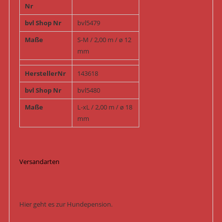
Nr
bvl Shop Nr
bvl5479
Maße
S-M / 2,00 m / ø 12
mm
HerstellerNr
143618
bvl Shop Nr
bvl5480
Maße
L-xL / 2,00 m / ø 18
mm
Versandarten
Hier geht es zur Hundepension.