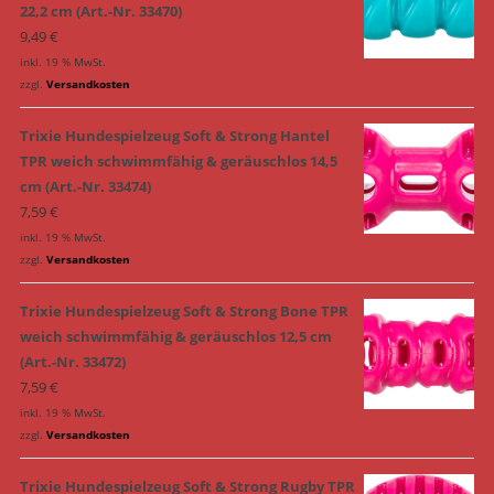
22,2 cm (Art.-Nr. 33470)
9,49
€
inkl. 19 % MwSt.
zzgl.
Versandkosten
Trixie Hundespielzeug Soft & Strong Hantel
TPR weich schwimmfähig & geräuschlos 14,5
cm (Art.-Nr. 33474)
7,59
€
inkl. 19 % MwSt.
zzgl.
Versandkosten
Trixie Hundespielzeug Soft & Strong Bone TPR
weich schwimmfähig & geräuschlos 12,5 cm
(Art.-Nr. 33472)
7,59
€
inkl. 19 % MwSt.
zzgl.
Versandkosten
Trixie Hundespielzeug Soft & Strong Rugby TPR