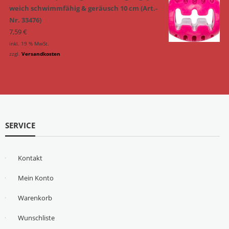
weich schwimmfähig & geräusch 10 cm (Art.-
Nr. 33476)
7,59
€
inkl. 19 % MwSt.
zzgl.
Versandkosten
SERVICE
Kontakt
Mein Konto
Warenkorb
Wunschliste