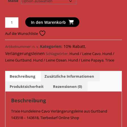
Maße
Trixie
In den Warenkorb
Hundeleine
Cavo
Auf die Wunschliste
Verlängerungsleine
Gurtband
Kategorien:
10% Rabatt
,
Artikelnummer:
n. v.
143518
Verlängerungsleinen
Schlagwörter:
Hund / Leine Cavo
,
Hund /
-
Leine Gurtband
,
Hund / Leine Ozean
,
Hund / Leine Papaya
,
Trixie
143618
/
Beschreibung
Zusätzliche Informationen
Papaya/Ozean
Menge
Produktsicherheit
Rezensionen (0)
Beschreibung
Trixie Hundeleine Cavo Verlängerungsleine aus Gurtband
143518 – 143618, Tierbedarf Online Shop