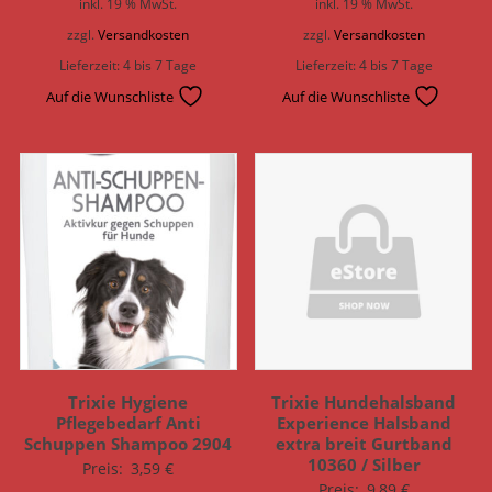
inkl. 19 % MwSt.
inkl. 19 % MwSt.
zzgl.
Versandkosten
zzgl.
Versandkosten
Lieferzeit:
4 bis 7 Tage
Lieferzeit:
4 bis 7 Tage
Auf die Wunschliste
Auf die Wunschliste
Trixie Hygiene
Trixie Hundehalsband
Pflegebedarf Anti
Experience Halsband
Schuppen Shampoo 2904
extra breit Gurtband
10360 / Silber
Preis:
3,59
€
Preis:
9,89
€