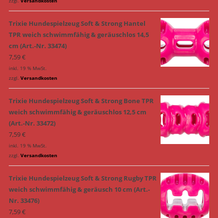
zzgl.
Versandkosten
Trixie Hundespielzeug Soft & Strong Hantel
TPR weich schwimmfähig & geräuschlos 14,5
cm (Art.-Nr. 33474)
7,59
€
inkl. 19 % MwSt.
zzgl.
Versandkosten
Trixie Hundespielzeug Soft & Strong Bone TPR
weich schwimmfähig & geräuschlos 12,5 cm
(Art.-Nr. 33472)
7,59
€
inkl. 19 % MwSt.
zzgl.
Versandkosten
Trixie Hundespielzeug Soft & Strong Rugby TPR
weich schwimmfähig & geräusch 10 cm (Art.-
Nr. 33476)
7,59
€