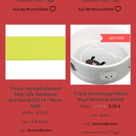
Lieferzeit:
4 bis 7 Tage
Lieferzeit:
4 bis 7 Tage
Auf die Wunschliste
Auf die Wunschliste
AKTION!
Trixie Hundehalsband
Trixie Katzennapf Mimi
Easy Life Halsband
Napf Keramik 24650
Gurtband 20714 / Neon
Gelb
Ursprünglich
Aktuell
Preis:
5,99
€
5,39
€
Preis:
6,29
€
Preis
Preis
inkl. MwSt.
war:
ist:
inkl. 19 % MwSt.
zzgl.
Versandkosten
5,99 €
5,39 €.
zzgl.
Versandkosten
Lieferzeit:
4 bis 7 Tage