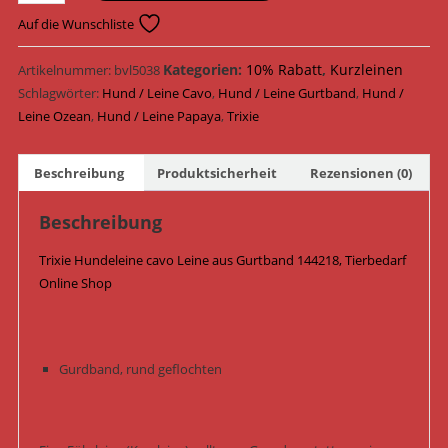
Hundeleine
cavo
Auf die Wunschliste
Leine
Gurtband
Kategorien:
10% Rabatt
,
Kurzleinen
Artikelnummer:
bvl5038
144218
Schlagwörter:
Hund / Leine Cavo
,
Hund / Leine Gurtband
,
Hund /
/
Leine Ozean
,
Hund / Leine Papaya
,
Trixie
Papaya/Ozean
Menge
Beschreibung
Produktsicherheit
Rezensionen (0)
Beschreibung
Trixie Hundeleine cavo Leine aus Gurtband 144218, Tierbedarf
Online Shop
Gurdband, rund geflochten