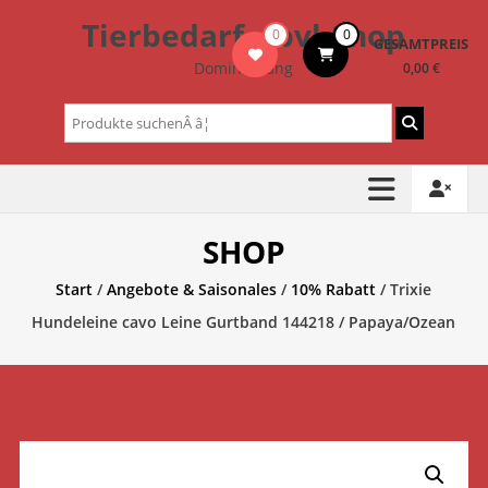
Zum
Tierbedarf – bvl-Shop
0
0
Inhalt
GESAMTPREIS
springen
Dominik Lang
0,00 €
Suchen
nach:
SHOP
Start
/
Angebote & Saisonales
/
10% Rabatt
/ Trixie
Hundeleine cavo Leine Gurtband 144218 / Papaya/Ozean