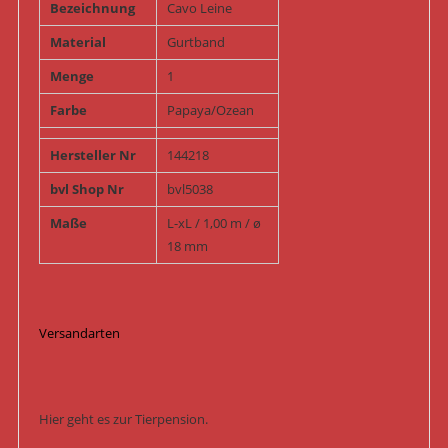
Bezeichnung
Cavo Leine
Material
Gurtband
Menge
1
Farbe
Papaya/Ozean
Hersteller Nr
144218
bvl Shop Nr
bvl5038
Maße
L-xL / 1,00 m / ø
18 mm
Versandarten
Hier geht es zur Tierpension.