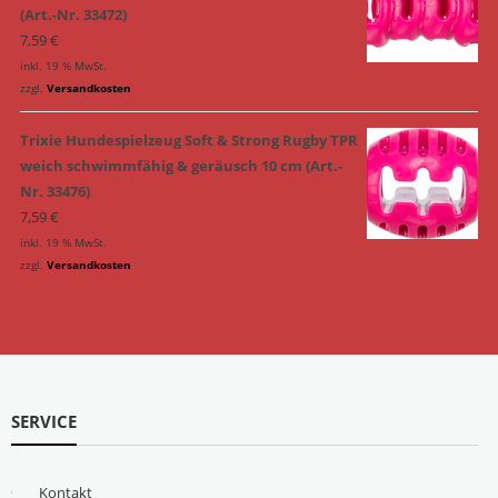
(Art.-Nr. 33472)
7,59
€
inkl. 19 % MwSt.
zzgl.
Versandkosten
Trixie Hundespielzeug Soft & Strong Rugby TPR
weich schwimmfähig & geräusch 10 cm (Art.-
Nr. 33476)
7,59
€
inkl. 19 % MwSt.
zzgl.
Versandkosten
SERVICE
Kontakt