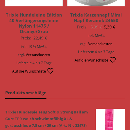
Trixie Hundeleine Edition
Trixie Katzennapf Mimi
40 Verlängerungsleine
Napf Keramik 24650
Nylon 11475 /
Ursprünglich
Aktuell
Preis:
5,99
€
5,39
€
Orange/Grau
Preis
Preis
inkl. MwSt.
Preis:
22,49
€
war:
ist:
zzgl.
Versandkosten
inkl. 19 % MwSt.
5,99 €
5,39 €.
Lieferzeit:
4 bis 7 Tage
zzgl.
Versandkosten
Auf die Wunschliste
Lieferzeit:
4 bis 7 Tage
Auf die Wunschliste
Produktvorschläge
Trixie Hundespielzeug Soft & Strong Ball am
Gurt TPR weich schwimmfähig XL &
geräuschlos ø 7,5 cm / 29 cm (Art.-Nr. 33478)