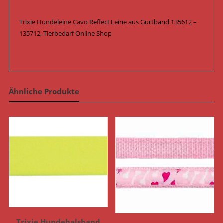
Trixie Hundeleine Cavo Reflect Leine aus Gurtband 135612 –
135712, Tierbedarf Online Shop
Ähnliche Produkte
Trixie Hundehalsband