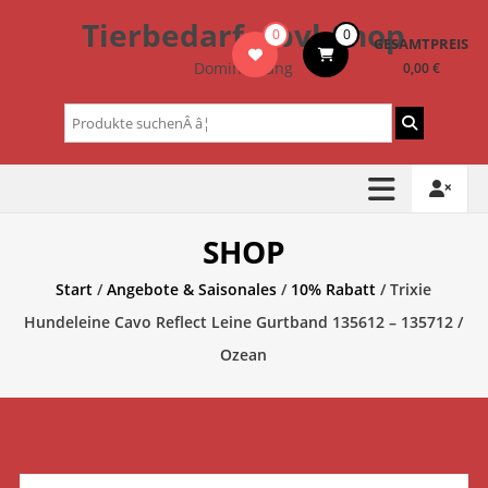
Zum
Tierbedarf – bvl-Shop
0
0
Inhalt
GESAMTPREIS
springen
Dominik Lang
0,00 €
Suchen
nach:
SHOP
Start
/
Angebote & Saisonales
/
10% Rabatt
/ Trixie
Hundeleine Cavo Reflect Leine Gurtband 135612 – 135712 /
Ozean