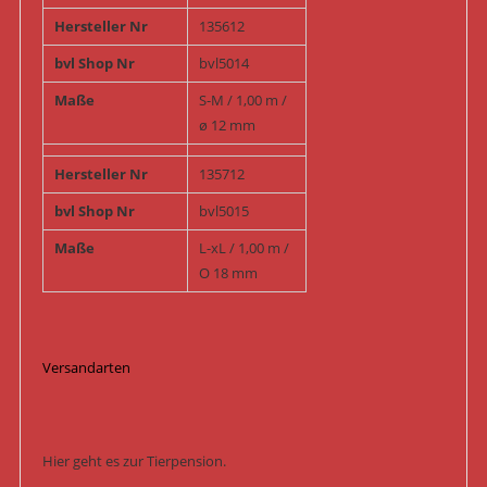
Hersteller Nr
135612
bvl Shop Nr
bvl5014
Maße
S-M / 1,00 m /
ø 12 mm
Hersteller Nr
135712
bvl Shop Nr
bvl5015
Maße
L-xL / 1,00 m /
O 18 mm
Versandarten
Hier geht es zur Tierpension.