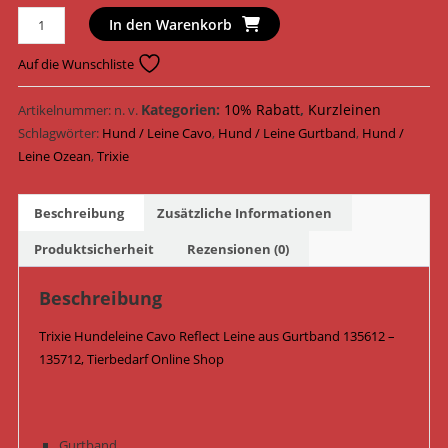
Trixie
In den Warenkorb
Hundeleine
Cavo
Auf die Wunschliste
Reflect
Leine
Kategorien:
10% Rabatt
,
Kurzleinen
Artikelnummer:
n. v.
Gurtband
Schlagwörter:
Hund / Leine Cavo
,
Hund / Leine Gurtband
,
Hund /
135612
Leine Ozean
,
Trixie
-
135712
Beschreibung
Zusätzliche Informationen
/
Ozean
Produktsicherheit
Rezensionen (0)
Menge
Beschreibung
Trixie Hundeleine Cavo Reflect Leine aus Gurtband 135612 –
135712, Tierbedarf Online Shop
Gurtband,