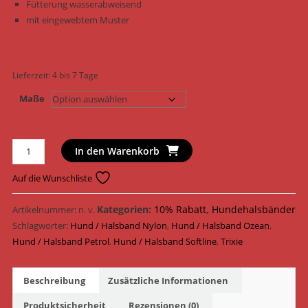
Fütterung wasserabweisend
mit eingewebtem Muster
Lieferzeit:
4 bis 7 Tage
Maße
Trixie
In den Warenkorb
Hundehalsband
Softline
Auf die Wunschliste
Elegance
Halsband
Kategorien:
10% Rabatt
,
Hundehalsbänder
Artikelnummer:
n. v.
Nylon
Schlagwörter:
Hund / Halsband Nylon
,
Hund / Halsband Ozean
,
115712
Hund / Halsband Petrol
,
Hund / Halsband Softline
,
Trixie
-
116112
Beschreibung
Zusätzliche Informationen
/
Ozean/Petrol
Produktsicherheit
Rezensionen (0)