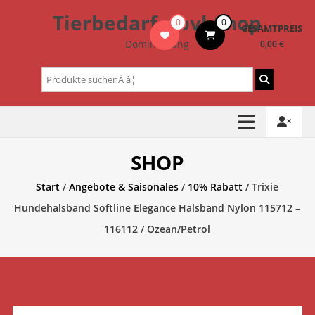
Zum
Tierbedarf – bvl-Shop
0
0
Inhalt
GESAMTPREIS
springen
Dominik Lang
0,00 €
Suchen
nach:
SHOP
Start
/
Angebote & Saisonales
/
10% Rabatt
/ Trixie
Hundehalsband Softline Elegance Halsband Nylon 115712 –
116112 / Ozean/Petrol