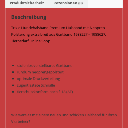
-
Produktsicherheit
Rezensionen (0)
1988627
/
Beschreibung
Boho-
Trixie Hundehalsband Premium Halsband mit Neopren
Rauten/Karamell
Polsterung extra breit aus Gurtband 1988227 – 1988627,
Menge
Tierbedarf Online Shop
stufenlos verstellbares Gurtband
rundum neoprengepolstert
optimale Druckverteilung
zugentlastete Schnalle
tierschutzkonform nach § 18 (AT)
Wie wäre es mit einem neuen und schicken Halsband für Ihren
Vierbeiner?