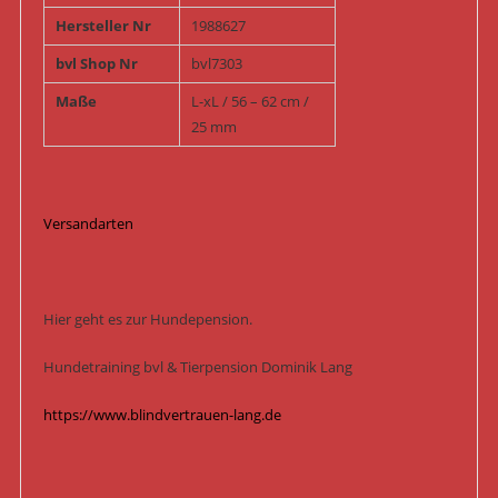
Hersteller Nr
1988627
bvl Shop Nr
bvl7303
Maße
L-xL / 56 – 62 cm /
25 mm
Versandarten
Hier geht es zur Hundepension.
Hundetraining bvl & Tierpension Dominik Lang
https://www.blindvertrauen-lang.de