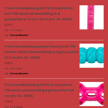
Trixie Hundespielzeug Soft & Strong Ball am
Gurt TPR weich schwimmfähig XL &
geräuschlos ø 7,5 cm / 29 cm (Art.-Nr. 33478)
8,54
€
inkl. 19 % MwSt.
zzgl.
Versandkosten
Trixie Hundespielzeug Super Strong Stick TPR
extrem robust schwimmfähig XL & geräuschlos
22,2 cm (Art.-Nr. 33470)
9,49
€
inkl. 19 % MwSt.
zzgl.
Versandkosten
Trixie Hundespielzeug Soft & Strong Hantel
TPR weich schwimmfähig & geräuschlos 14,5
cm (Art.-Nr. 33474)
7,59
€
inkl. 19 % MwSt.