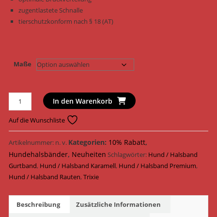
zugentlastete Schnalle
tierschutzkonform nach § 18 (AT)
Maße
Trixie
In den Warenkorb
Hundehalsband
Premium
Auf die Wunschliste
Halsband
mit
Kategorien:
10% Rabatt
,
Artikelnummer:
n. v.
Neopren
Hundehalsbänder
,
Neuheiten
Schlagwörter:
Hund / Halsband
Polsterung
Gurtband
,
Hund / Halsband Karamell
,
Hund / Halsband Premium
,
extra
Hund / Halsband Rauten
,
Trixie
breit
Gurtband
Beschreibung
Zusätzliche Informationen
1988227