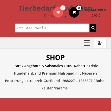
Zum
Tierbedarf – bvl-Shop
0
0
Inhalt
GESAMTPREIS
springen
Dominik Lang
0,00 €
Suchen
nach:
SHOP
Start
/
Angebote & Saisonales
/
10% Rabatt
/ Trixie
Hundehalsband Premium Halsband mit Neopren
Polsterung extra breit Gurtband 1988227 – 1988627 / Boho-
Rauten/Karamell