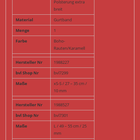
Polsterung extra
breit
Material
Gurtband
Menge
1
Farbe
Boho-
Rauten/Karamell
Hersteller Nr
1988227
bvl Shop Nr
bvl7299
Maße
xS-S / 27 – 35 cm /
10 mm
Hersteller Nr
1988527
bvl Shop Nr
bvl7301
Maße
L / 49 – 55 cm / 25
mm