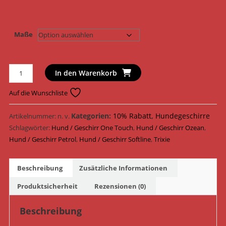
Maße
Trixie
In den Warenkorb
Hundegeschirr
Softline
Auf die Wunschliste
Elegance
One
Kategorien:
10% Rabatt
,
Hundegeschirre
Artikelnummer:
n. v.
Touch
Schlagwörter:
Hund / Geschirr One Touch
,
Hund / Geschirr Ozean
,
Geschirr
Hund / Geschirr Petrol
,
Hund / Geschirr Softline
,
Trixie
Nylon
116512
Beschreibung
Zusätzliche Informationen
-
116612
Produktsicherheit
Rezensionen (0)
/
Ozean/Petrol
Beschreibung
Menge