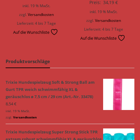
Preis:
34,19
€
inkl. 19 % MwSt.
inkl. 19 % MwSt.
zzgl.
Versandkosten
zzgl.
Versandkosten
Lieferzeit:
4 bis 7 Tage
Lieferzeit:
4 bis 7 Tage
Auf die Wunschliste
Auf die Wunschliste
Produktvorschläge
Trixie Hundespielzeug Soft & Strong Ball am
Gurt TPR weich schwimmfähig XL &
geräuschlos ø 7,5 cm / 29 cm (Art.-Nr. 33478)
8,54
€
inkl. 19 % MwSt.
zzgl.
Versandkosten
Trixie Hundespielzeug Super Strong Stick TPR
extrem robust schwimmfähig XL & geräuschlos