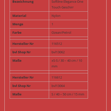
Bezeichnung
Softline Elegance One
Touch Geschirr
Material
Nylon
Menge
1
Farbe
Ozean/Petrol
Hersteller Nr
116512
bvl Shop Nr
bvl13062
Maße
xS-S / 30 – 40 cm / 10
mm
Hersteller Nr
116612
bvl Shop Nr
bvl13064
Maße
S / 40 – 50 cm / 15 mm