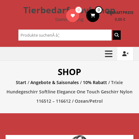
Zum
Tierbedarf – bvl-Shop
0
0
Inhalt
GESAMTPREIS
springen
Dominik Lang
0,00 €
Suchen
nach:
SHOP
Start
/
Angebote & Saisonales
/
10% Rabatt
/ Trixie
Hundegeschirr Softline Elegance One Touch Geschirr Nylon
116512 – 116612 / Ozean/Petrol