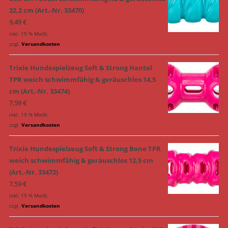
22,2 cm (Art.-Nr. 33470)
9,49
€
inkl. 19 % MwSt.
zzgl.
Versandkosten
Trixie Hundespielzeug Soft & Strong Hantel
TPR weich schwimmfähig & geräuschlos 14,5
cm (Art.-Nr. 33474)
7,59
€
inkl. 19 % MwSt.
zzgl.
Versandkosten
Trixie Hundespielzeug Soft & Strong Bone TPR
weich schwimmfähig & geräuschlos 12,5 cm
(Art.-Nr. 33472)
7,59
€
inkl. 19 % MwSt.
zzgl.
Versandkosten