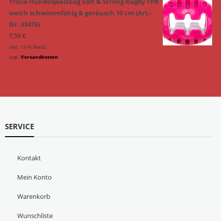
Trixie Hundespielzeug Soft & Strong Rugby TPR
weich schwimmfähig & geräusch 10 cm (Art.-
Nr. 33476)
7,59
€
inkl. 19 % MwSt.
zzgl.
Versandkosten
SERVICE
Kontakt
Mein Konto
Warenkorb
Wunschliste