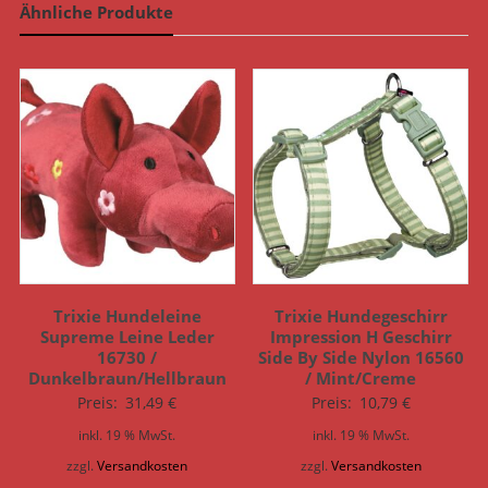
Ähnliche Produkte
Trixie Hundeleine
Trixie Hundegeschirr
Supreme Leine Leder
Impression H Geschirr
16730 /
Side By Side Nylon 16560
Dunkelbraun/Hellbraun
/ Mint/Creme
Preis:
31,49
€
Preis:
10,79
€
inkl. 19 % MwSt.
inkl. 19 % MwSt.
zzgl.
Versandkosten
zzgl.
Versandkosten