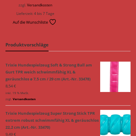
zzgl.
Versandkosten
Lieferzeit:
4 bis 7 Tage
Auf die Wunschliste
Produktvorschläge
Trixie Hundespielzeug Soft & Strong Ball am
Gurt TPR weich schwimmfähig XL &
geräuschlos ø 7,5 cm / 29 cm (Art.-Nr. 33478)
8,54
€
inkl. 19 % MwSt.
zzgl.
Versandkosten
Trixie Hundespielzeug Super Strong Stick TPR
extrem robust schwimmfähig XL & geräuschlos
22,2 cm (Art.-Nr. 33470)
9,49
€