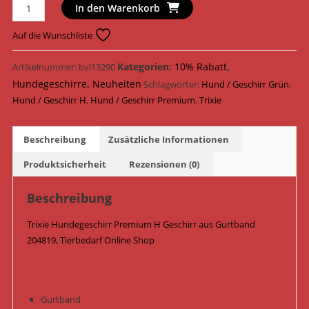
Trixie
In den Warenkorb
Hundegeschirr
Premium
Auf die Wunschliste
H
Geschirr
Kategorien:
10% Rabatt
,
Artikelnummer:
bvl13290
Gurtband
Hundegeschirre
,
Neuheiten
Schlagwörter:
Hund / Geschirr Grün
,
204819
Hund / Geschirr H
,
Hund / Geschirr Premium
,
Trixie
/
Waldgrün
Beschreibung
Zusätzliche Informationen
Menge
Produktsicherheit
Rezensionen (0)
Beschreibung
Trixie Hundegeschirr Premium H Geschirr aus Gurtband
204819, Tierbedarf Online Shop
Gurtband