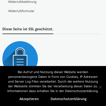
Widerrufsbelehrung
Widerrufsformular
Diese Seite ist SSL geschützt.
Bei Aufruf und Nutzung dieser Website werden
personenbezogene Daten in Form von Cookies, IP Adressen
und Server Log Files verarbeitet. Durch die weitere Nutzung
der Webseite stimmen Sie der Verarbeitung dieser Daten zu.
Informationen dazu erhalten Sie in der Datenschutzerklärung.
Akzeptieren
Datenschutzerklärung
Copyright © 2026
Tierbedarf – bvl-Shop
. Alle Rechte vorbehalten. Theme:
eStore
von ThemeGrill.
Powered by
WordPress
.