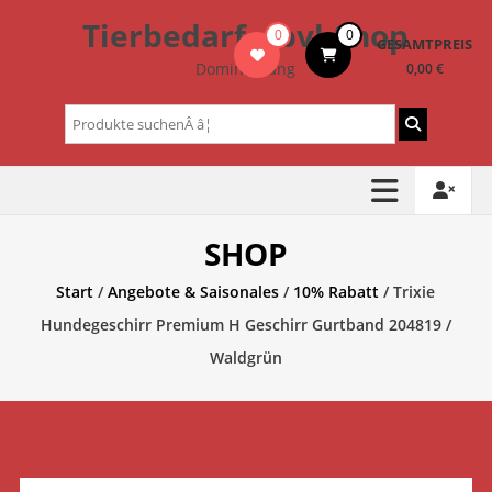
Zum
Tierbedarf – bvl-Shop
0
0
Inhalt
GESAMTPREIS
springen
Dominik Lang
0,00 €
Suchen
nach:
SHOP
Start
/
Angebote & Saisonales
/
10% Rabatt
/ Trixie
Hundegeschirr Premium H Geschirr Gurtband 204819 /
Waldgrün