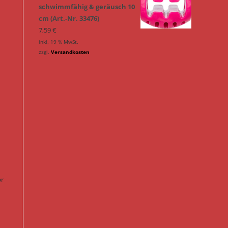
schwimmfähig & geräusch 10
cm (Art.-Nr. 33476)
7,59
€
inkl. 19 % MwSt.
zzgl.
Versandkosten
er