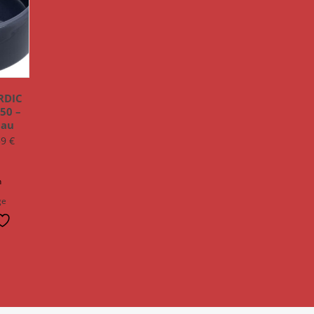
RDIC
50 –
lau
59
€
n
ge