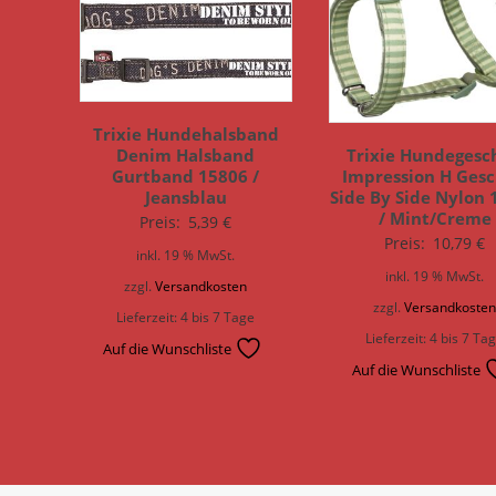
Trixie Hundehalsband
Trixie Hundegesc
Denim Halsband
Impression H Gesc
Gurtband 15806 /
Side By Side Nylon 
Jeansblau
/ Mint/Creme
Preis:
5,39
€
Preis:
10,79
€
inkl. 19 % MwSt.
inkl. 19 % MwSt.
zzgl.
Versandkosten
zzgl.
Versandkoste
Lieferzeit:
4 bis 7 Tage
Lieferzeit:
4 bis 7 Ta
Auf die Wunschliste
Auf die Wunschliste