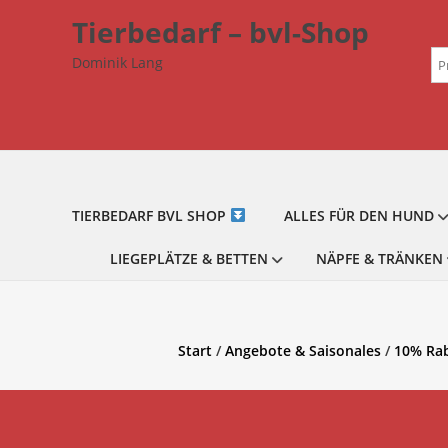
Zum
Tierbedarf – bvl-Shop
Inhalt
Su
springen
Dominik Lang
na
TIERBEDARF BVL SHOP
ALLES FÜR DEN HUND
LIEGEPLÄTZE & BETTEN
NÄPFE & TRÄNKEN
Start
/
Angebote & Saisonales
/
10% Ra