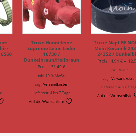
hirr
Trixie Hundeleine
Trixie Napf BE NO
hirr
Supreme Leine Leder
Moin Keramik 243
16560
16730 /
24352 / Dunkelb
Dunkelbraun/Hellbraun
Preis:
4,94
€
–
12,
Preis:
31,49
€
inkl. MwSt.
inkl. 19 % MwSt.
zzgl.
Versandkoste
n
zzgl.
Versandkosten
Lieferzeit:
4 bis 7 Ta
ge
Lieferzeit:
4 bis 7 Tage
Auf die Wunschliste
Auf die Wunschliste