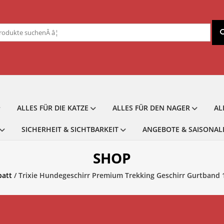
chen
ch:
ALLES FÜR DIE KATZE
ALLES FÜR DEN NAGER
AL
SICHERHEIT & SICHTBARKEIT
ANGEBOTE & SAISONAL
SHOP
batt
/ Trixie Hundegeschirr Premium Trekking Geschirr Gurtband 