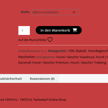
Maße
Trixie
In den Warenkorb
Hundegeschirr
Premium
Auf die Wunschliste
Trekking
Geschirr
Kategorien:
10% Rabatt
,
Hundegesch
Artikelnummer:
n. v.
Gurtband
Neuheiten
Schlagwörter:
Hund / Geschirr Haselnuss
,
Hund / 
1997414
Karamell
,
Hund / Geschirr Premium
,
Hund / Geschirr Trekking
,
-
1997514
/
uktsicherheit
Rezensionen (0)
Karamell/Haselnuss
Menge
nd 1997414 – 1997514, Tierbedarf Online Shop