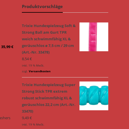
Produktvorschläge
Trixie Hundespielzeug Soft &
Strong Ball am Gurt TPR
weich schwimmfähig XL &
geräuschlos ø 7,5 cm / 29 cm
–
35,99
€
(Art.-Nr. 33478)
8,54
€
inkl. 19 % MwSt.
zzgl.
Versandkosten
Trixie Hundespielzeug Super
Strong Stick TPR extrem
robust schwimmfähig XL &
geräuschlos 22,2 cm (Art.-Nr.
33470)
ashers
9,49
€
inkl. 19 % MwSt.