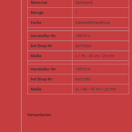
Material
Gurtband
Menge
1
Farbe
Karamell/Haselnuss
Hersteller Nr
1997414
bvl Shop Nr
bvl13260
Maße
L / 70 – 85 cm / 25 mm
Hersteller Nr
1997514
bvl Shop Nr
bvl13261
Maße
xL / 80 – 97 cm / 25 mm
Versandarten