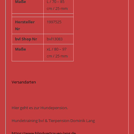
Maße
L / 70 – 85
cm / 25 mm
Hersteller
1997525
Nr
bvl Shop Nr
bvl13083
Maße
xL / 80 – 97
cm / 25 mm
Versandarten
Hier geht es zur Hundepension.
Hundetraining bvl & Tierpension Dominik Lang
https://www.blindvertrauen-lang.de