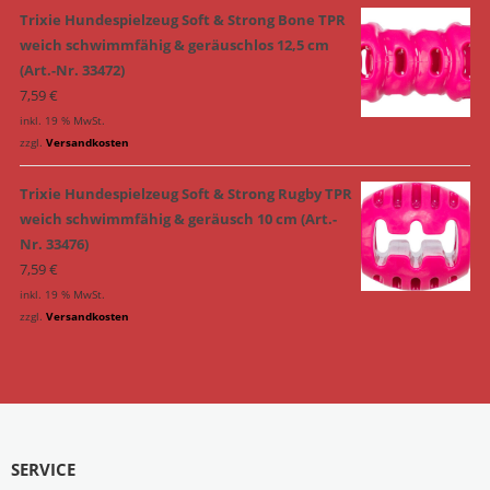
Trixie Hundespielzeug Soft & Strong Bone TPR
weich schwimmfähig & geräuschlos 12,5 cm
(Art.-Nr. 33472)
7,59
€
inkl. 19 % MwSt.
zzgl.
Versandkosten
Trixie Hundespielzeug Soft & Strong Rugby TPR
weich schwimmfähig & geräusch 10 cm (Art.-
Nr. 33476)
7,59
€
inkl. 19 % MwSt.
zzgl.
Versandkosten
SERVICE