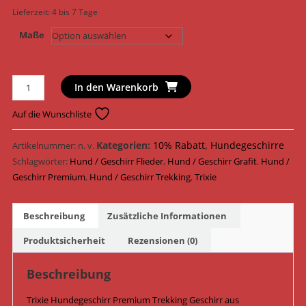
Lieferzeit:
4 bis 7 Tage
Maße
Trixie
In den Warenkorb
Hundegeschirr
Premium
Auf die Wunschliste
Trekking
Geschirr
Kategorien:
10% Rabatt
,
Hundegeschirre
Artikelnummer:
n. v.
Gurtband
Schlagwörter:
Hund / Geschirr Flieder
,
Hund / Geschirr Grafit
,
Hund /
1997025
Geschirr Premium
,
Hund / Geschirr Trekking
,
Trixie
-
1997525
Beschreibung
Zusätzliche Informationen
/
Flieder/Grafit
Produktsicherheit
Rezensionen (0)
Menge
Beschreibung
Trixie Hundegeschirr Premium Trekking Geschirr aus