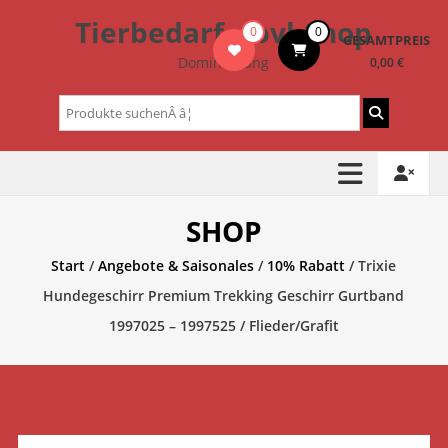
Zum
Tierbedarf – bvl-Shop
0
0
Inhalt
GESAMTPREIS
springen
Dominik Lang
0,00 €
Suchen
nach:
SHOP
Start
/
Angebote & Saisonales
/
10% Rabatt
/ Trixie
Hundegeschirr Premium Trekking Geschirr Gurtband
1997025 – 1997525 / Flieder/Grafit