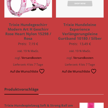
Trixie Hundegeschirr
Trixie Hundeleine
Modern Art H Geschirr
Experience
Rose Heart Nylon 15298 /
Verlängerungsleine
Rosa
Gurtband 10180 / Silber
Preis:
7,19
€
Preis:
13,49
€
inkl. 19 % MwSt.
inkl. 19 % MwSt.
zzgl.
Versandkosten
zzgl.
Versandkosten
Lieferzeit:
4 bis 7 Tage
Lieferzeit:
4 bis 7 Tage
Auf die Wunschliste
Auf die Wunschliste
Produktvorschläge
Trixie Hundespielzeug Soft & Strong Ball am