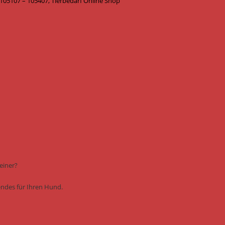
 105107 – 105407, Tierbedarf Online Shop
einer?
sendes für Ihren Hund.