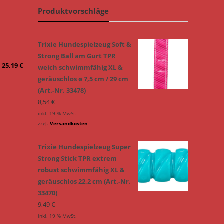
Produktvorschläge
Trixie Hundespielzeug Soft &
Strong Ball am Gurt TPR
–
25,19
€
weich schwimmfähig XL &
geräuschlos ø 7,5 cm / 29 cm
(Art.-Nr. 33478)
8,54
€
inkl. 19 % MwSt.
zzgl.
Versandkosten
Trixie Hundespielzeug Super
Strong Stick TPR extrem
robust schwimmfähig XL &
geräuschlos 22,2 cm (Art.-Nr.
33470)
9,49
€
inkl. 19 % MwSt.