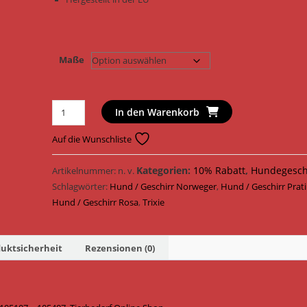
Maße
Trixie
In den Warenkorb
Hundegeschirr
Pratiko
Auf die Wunschliste
Norweger
Geschirr
Kategorien:
10% Rabatt
,
Hundegesch
Artikelnummer:
n. v.
Apollo
Schlagwörter:
Hund / Geschirr Norweger
,
Hund / Geschirr Prat
PVC
Hund / Geschirr Rosa
,
Trixie
105107
-
uktsicherheit
Rezensionen (0)
105407
/
Rosa
Menge