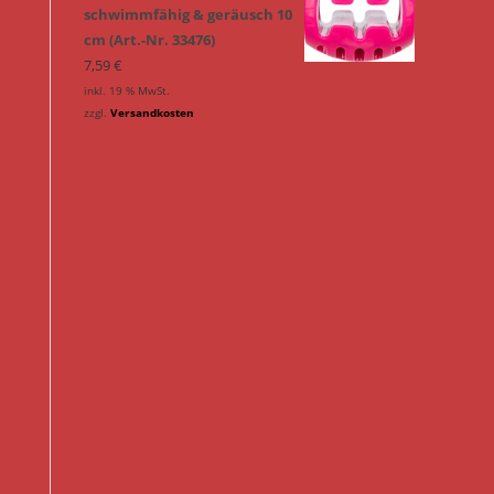
schwimmfähig & geräusch 10
cm (Art.-Nr. 33476)
7,59
€
inkl. 19 % MwSt.
zzgl.
Versandkosten