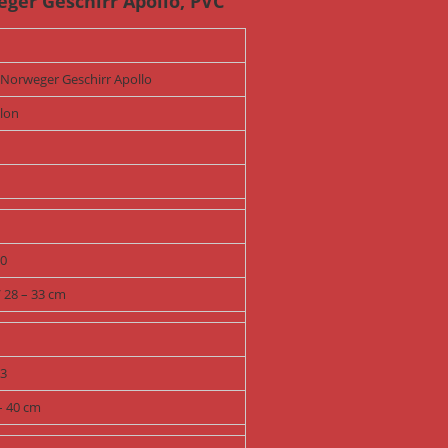
ger Geschirr Apollo, PVC
 Norweger Geschirr Apollo
lon
50
/ 28 – 33 cm
53
 – 40 cm