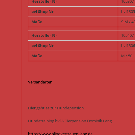
Hersteller Nr
105307
bvl Shop Nr
bvl130
Maße
S-M / 4
Hersteller Nr
105407
bvl Shop Nr
bvl130
Maße
M / 50 
Versandarten
Hier geht es zur Hundepension.
Hundetraining bvl & Tierpension Dominik Lang
https://www.blindvertrauen-lang.de