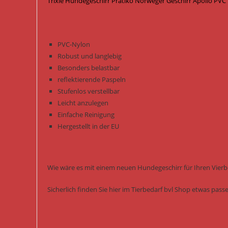
Trixie Hundegeschirr Pratiko Norweger Geschirr Apollo PVC
PVC-Nylon
Robust und langlebig
Besonders belastbar
reflektierende Paspeln
Stufenlos verstellbar
Leicht anzulegen
Einfache Reinigung
Hergestellt in der EU
Wie wäre es mit einem neuen Hundegeschirr für Ihren Vierb
Sicherlich finden Sie hier im Tierbedarf bvl Shop etwas pas