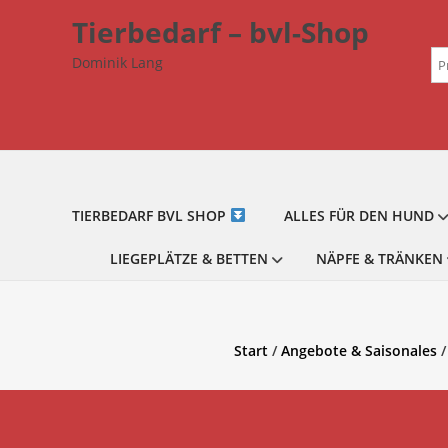
Zum
Tierbedarf – bvl-Shop
Inhalt
Su
springen
Dominik Lang
na
TIERBEDARF BVL SHOP
ALLES FÜR DEN HUND
LIEGEPLÄTZE & BETTEN
NÄPFE & TRÄNKEN
Start
/
Angebote & Saisonales