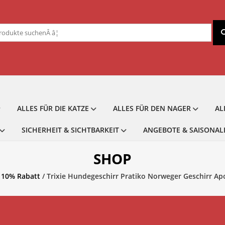
chen
ch:
ALLES FÜR DIE KATZE
ALLES FÜR DEN NAGER
AL
SICHERHEIT & SICHTBARKEIT
ANGEBOTE & SAISONAL
SHOP
/
10% Rabatt
/ Trixie Hundegeschirr Pratiko Norweger Geschirr Ap