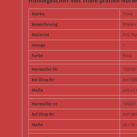
Hundegeschirr von Trixie pratiko Norwe
Marke
Trixie
bezeichnung
Pratiko
Material
PVC/Ny
menge
1
Farbe
Rosa
Hersteller Nr
105107
bvl Shop Nr
bvl130
Maße
xxS-xS 
Hersteller nr
105207
bvl Shop Nr
bvl130
Maße
xS / 33