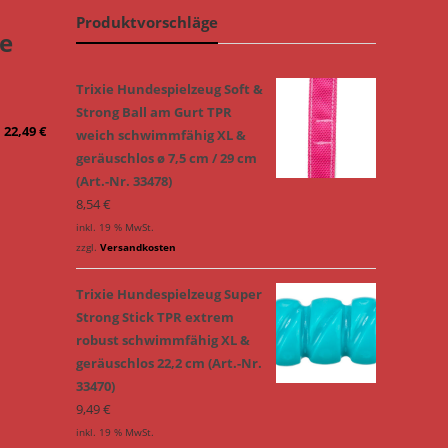
Produktvorschläge
ce
Trixie Hundespielzeug Soft &
Strong Ball am Gurt TPR
–
22,49
€
weich schwimmfähig XL &
geräuschlos ø 7,5 cm / 29 cm
(Art.-Nr. 33478)
8,54
€
inkl. 19 % MwSt.
zzgl.
Versandkosten
Trixie Hundespielzeug Super
Strong Stick TPR extrem
robust schwimmfähig XL &
geräuschlos 22,2 cm (Art.-Nr.
33470)
9,49
€
inkl. 19 % MwSt.