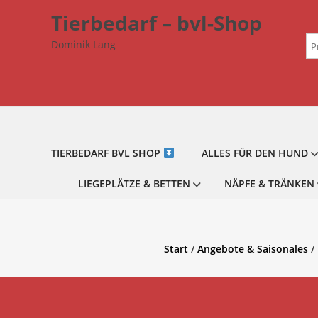
Zum
Tierbedarf – bvl-Shop
Inhalt
Su
springen
Dominik Lang
na
TIERBEDARF BVL SHOP
ALLES FÜR DEN HUND
LIEGEPLÄTZE & BETTEN
NÄPFE & TRÄNKEN
Start
/
Angebote & Saisonales
/