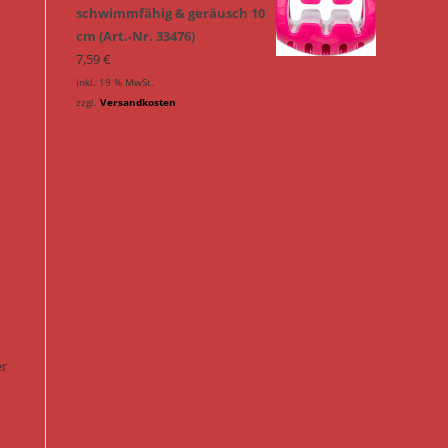
schwimmfähig & geräusch 10
cm (Art.-Nr. 33476)
7,59
€
inkl. 19 % MwSt.
zzgl.
Versandkosten
er