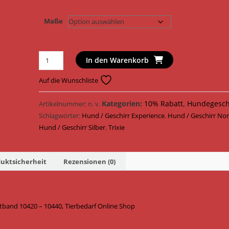
Maße
Trixie
In den Warenkorb
Hundegeschirr
Experience
Auf die Wunschliste
Norweger
Geschirr
Kategorien:
10% Rabatt
,
Hundegesch
Artikelnummer:
n. v.
Gurtband
Schlagwörter:
Hund / Geschirr Experience
,
Hund / Geschirr No
10420
Hund / Geschirr Silber
,
Trixie
-
10440
uktsicherheit
Rezensionen (0)
/
Silber
Menge
tband 10420 – 10440, Tierbedarf Online Shop