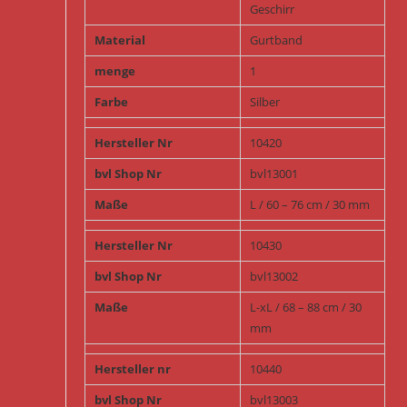
Geschirr
Material
Gurtband
menge
1
Farbe
Silber
Hersteller Nr
10420
bvl Shop Nr
bvl13001
Maße
L / 60 – 76 cm / 30 mm
Hersteller Nr
10430
bvl Shop Nr
bvl13002
Maße
L-xL / 68 – 88 cm / 30
mm
Hersteller nr
10440
bvl Shop Nr
bvl13003