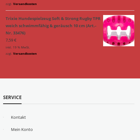
zzgl.
Versandkosten
Trixie Hundespielzeug Soft & Strong Rugby TPR
weich schwimmfähig & geräusch 10 cm (Art.-
Nr. 33476)
7,59
€
inkl. 19 % MwSt.
zzgl.
Versandkosten
SERVICE
Kontakt
Mein Konto