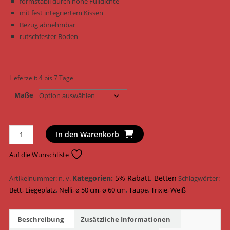
formstabil durch hohe Fülldichte
mit fest integriertem Kissen
Bezug abnehmbar
rutschfester Boden
Lieferzeit:
4 bis 7 Tage
Maße
Trixie
In den Warenkorb
Hundebett
Bett
Auf die Wunschliste
Nelli
37300
Kategorien:
5% Rabatt
,
Betten
Artikelnummer:
n. v.
Schlagwörter:
-
Bett
,
Liegeplatz
,
Nelli
,
ø 50 cm
,
ø 60 cm
,
Taupe
,
Trixie
,
Weiß
37301
/
Beschreibung
Zusätzliche Informationen
Weiß/Taupe