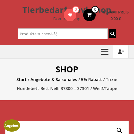
Zum
Tierbedarf – bvl-Shop
0
0
Inhalt
GESAMTPREIS
springen
Dominik Lang
0,00 €
Suchen
nach:
SHOP
Start
/
Angebote & Saisonales
/
5% Rabatt
/ Trixie
Hundebett Bett Nelli 37300 – 37301 / Weiß/Taupe
Angebot!