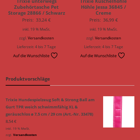
Trixie unterwegs
Trixie Kuschelhöhle
Zubehörtasche Pet
Höhle Jessa 36845 /
Storage 28866 / Schwarz
Creme
Preis:
33,24
€
Preis:
36,99
€
inkl. 19 % MwSt.
inkl. 19 % MwSt.
zzgl.
Versandkosten
zzgl.
Versandkosten
Lieferzeit:
4 bis 7 Tage
Lieferzeit:
4 bis 7 Tage
Auf die Wunschliste
Auf die Wunschliste
Produktvorschläge
Trixie Hundespielzeug Soft & Strong Ball am
Gurt TPR weich schwimmfähig XL &
geräuschlos ø 7,5 cm / 29 cm (Art.-Nr. 33478)
8,54
€
inkl. 19 % MwSt.
zzgl.
Versandkosten