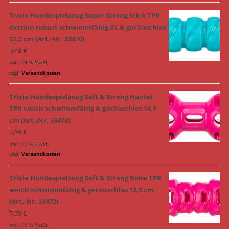
Trixie Hundespielzeug Super Strong Stick TPR
extrem robust schwimmfähig XL & geräuschlos
22,2 cm (Art.-Nr. 33470)
9,49
€
inkl. 19 % MwSt.
zzgl.
Versandkosten
Trixie Hundespielzeug Soft & Strong Hantel
TPR weich schwimmfähig & geräuschlos 14,5
cm (Art.-Nr. 33474)
7,59
€
inkl. 19 % MwSt.
zzgl.
Versandkosten
Trixie Hundespielzeug Soft & Strong Bone TPR
weich schwimmfähig & geräuschlos 12,5 cm
(Art.-Nr. 33472)
7,59
€
inkl. 19 % MwSt.