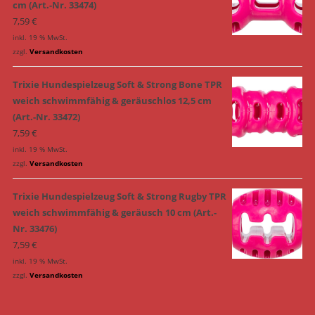
cm (Art.-Nr. 33474)
7,59
€
inkl. 19 % MwSt.
zzgl.
Versandkosten
Trixie Hundespielzeug Soft & Strong Bone TPR
weich schwimmfähig & geräuschlos 12,5 cm
(Art.-Nr. 33472)
7,59
€
inkl. 19 % MwSt.
zzgl.
Versandkosten
Trixie Hundespielzeug Soft & Strong Rugby TPR
weich schwimmfähig & geräusch 10 cm (Art.-
Nr. 33476)
7,59
€
inkl. 19 % MwSt.
zzgl.
Versandkosten