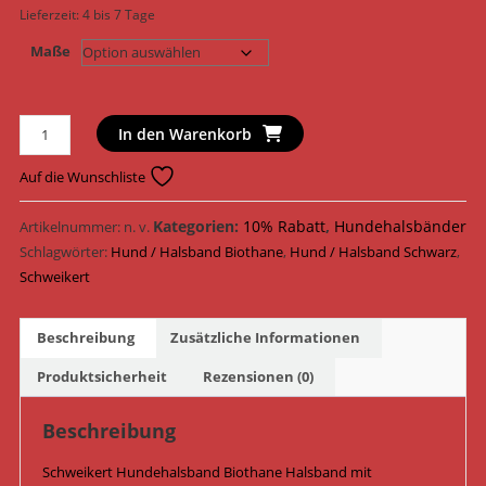
Lieferzeit:
4 bis 7 Tage
Maße
Schweikert
In den Warenkorb
Hundehalsband
Biothane
Auf die Wunschliste
Halsband
mit
Kategorien:
10% Rabatt
,
Hundehalsbänder
Artikelnummer:
n. v.
Handschlaufe
Schlagwörter:
Hund / Halsband Biothane
,
Hund / Halsband Schwarz
,
204220
Schweikert
-
204222
Beschreibung
Zusätzliche Informationen
/
Schwarz
Produktsicherheit
Rezensionen (0)
Menge
Beschreibung
Schweikert Hundehalsband Biothane Halsband mit