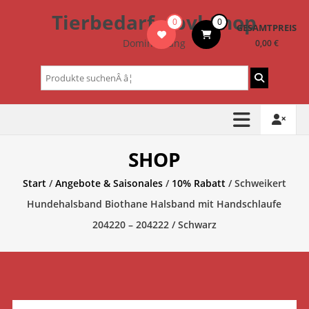
Zum
Tierbedarf – bvl-Shop
0
0
Inhalt
GESAMTPREIS
springen
Dominik Lang
0,00 €
Suchen
nach:
SHOP
Start
/
Angebote & Saisonales
/
10% Rabatt
/ Schweikert
Hundehalsband Biothane Halsband mit Handschlaufe
204220 – 204222 / Schwarz