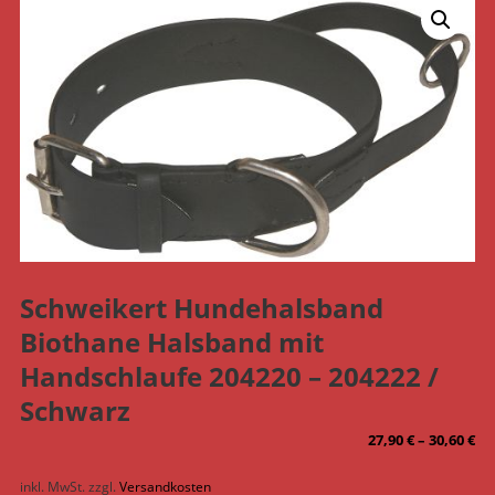
Schweikert Hundehalsband
Biothane Halsband mit
Handschlaufe 204220 – 204222 /
Schwarz
27,90
€
–
30,60
€
inkl. MwSt.
zzgl.
Versandkosten