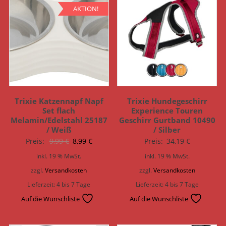
AKTION!
Trixie Katzennapf Napf
Trixie Hundegeschirr
Set flach
Experience Touren
Melamin/Edelstahl 25187
Geschirr Gurtband 10490
/ Weiß
/ Silber
Ursprünglicher
Aktueller
Preis:
9,99
€
8,99
€
Preis:
34,19
€
Preis
Preis
inkl. 19 % MwSt.
inkl. 19 % MwSt.
war:
ist:
zzgl.
Versandkosten
zzgl.
Versandkosten
9,99 €
8,99 €.
Lieferzeit:
4 bis 7 Tage
Lieferzeit:
4 bis 7 Tage
Auf die Wunschliste
Auf die Wunschliste