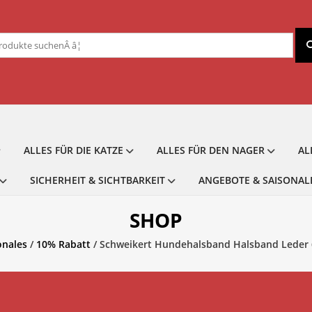
chen
ch:
ALLES FÜR DIE KATZE
ALLES FÜR DEN NAGER
AL
SICHERHEIT & SICHTBARKEIT
ANGEBOTE & SAISONAL
SHOP
onales
/
10% Rabatt
/ Schweikert Hundehalsband Halsband Leder 