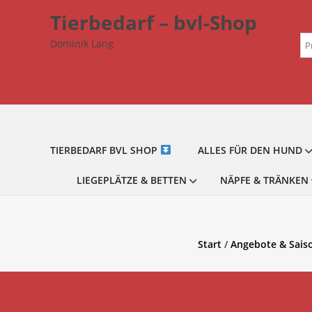
Zum
Tierbedarf – bvl-Shop
Inhalt
Su
springen
Dominik Lang
na
TIERBEDARF BVL SHOP
ALLES FÜR DEN HUND
LIEGEPLÄTZE & BETTEN
NÄPFE & TRÄNKEN
Start
/
Angebote & Sais