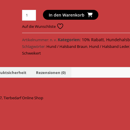
Schweikert
In den Warenkorb
Hundehalsband
Halsband
Auf die Wunschliste
Leder
645211
Kategorien:
10% Rabatt
,
Hundehalsb
Artikelnummer:
n. v.
-
Schlagwörter:
Hund / Halsband Braun
,
Hund / Halsband Leder
645217
Schweikert
/
Braun
uktsicherheit
Rezensionen (0)
Menge
, Tierbedarf Online Shop