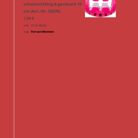
schwimmfähig & geräusch 10
cm (Art.-Nr. 33476)
7,59
€
inkl. 19 % MwSt.
zzgl.
Versandkosten
r