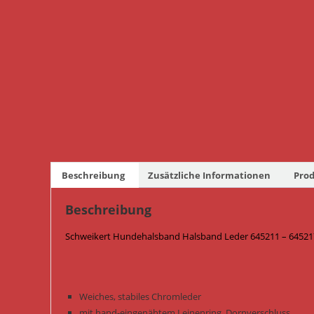
Beschreibung
Zusätzliche Informationen
Prod
Beschreibung
Schweikert Hundehalsband Halsband Leder 645211 – 645217
Weiches, stabiles Chromleder
mit hand-eingenähtem Leinenring, Dornverschluss