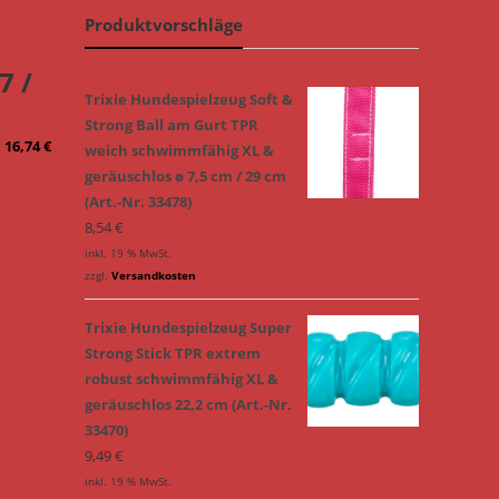
Produktvorschläge
7 /
Trixie Hundespielzeug Soft &
Strong Ball am Gurt TPR
–
16,74
€
weich schwimmfähig XL &
geräuschlos ø 7,5 cm / 29 cm
(Art.-Nr. 33478)
8,54
€
inkl. 19 % MwSt.
zzgl.
Versandkosten
Trixie Hundespielzeug Super
Strong Stick TPR extrem
robust schwimmfähig XL &
geräuschlos 22,2 cm (Art.-Nr.
33470)
9,49
€
inkl. 19 % MwSt.