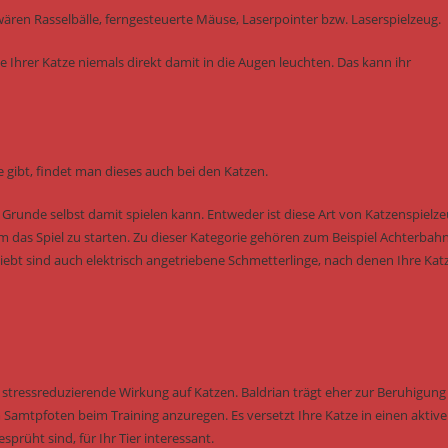
ären Rasselbälle, ferngesteuerte Mäuse, Laserpointer bzw. Laserspielzeug.
e Ihrer Katze niemals direkt damit in die Augen leuchten. Das kann ihr
 gibt, findet man dieses auch bei den Katzen.
m Grunde selbst damit spielen kann. Entweder ist diese Art von Katzenspielz
um das Spiel zu starten. Zu dieser Kategorie gehören zum Beispiel Achterbah
eliebt sind auch elektrisch angetriebene Schmetterlinge, nach denen Ihre Kat
tressreduzierende Wirkung auf Katzen. Baldrian trägt eher zur Beruhigung 
Samtpfoten beim Training anzuregen. Es versetzt Ihre Katze in einen aktiv
rüht sind, für Ihr Tier interessant.