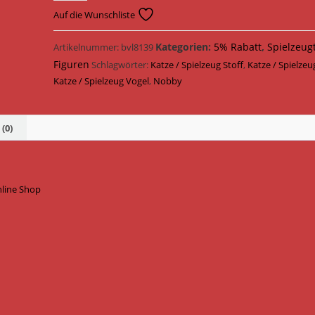
Vogel
Auf die Wunschliste
Stoff
13
Kategorien:
5% Rabatt
,
Spielzeug
Artikelnummer:
bvl8139
cm
Figuren
Schlagwörter:
Katze / Spielzeug Stoff
,
Katze / Spielzeu
63950
Katze / Spielzeug Vogel
,
Nobby
Menge
(0)
nline Shop