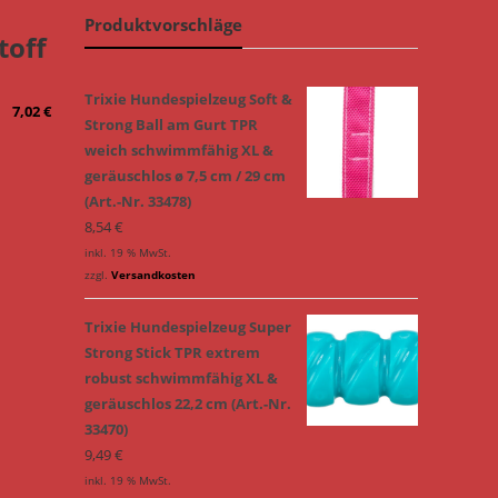
Produktvorschläge
toff
Trixie Hundespielzeug Soft &
7,02
€
Strong Ball am Gurt TPR
weich schwimmfähig XL &
geräuschlos ø 7,5 cm / 29 cm
(Art.-Nr. 33478)
8,54
€
inkl. 19 % MwSt.
zzgl.
Versandkosten
Trixie Hundespielzeug Super
Strong Stick TPR extrem
robust schwimmfähig XL &
geräuschlos 22,2 cm (Art.-Nr.
33470)
9,49
€
inkl. 19 % MwSt.