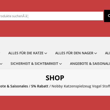
chen
ch:
ALLES FÜR DIE KATZE
ALLES FÜR DEN NAGER
AL
SICHERHEIT & SICHTBARKEIT
ANGEBOTE & SAISONAL
SHOP
ote & Saisonales
/
5% Rabatt
/ Nobby Katzenspielzeug Vogel Stof