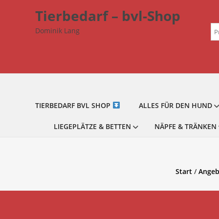
Zum
Tierbedarf – bvl-Shop
Inhalt
Su
springen
Dominik Lang
na
TIERBEDARF BVL SHOP
ALLES FÜR DEN HUND
LIEGEPLÄTZE & BETTEN
NÄPFE & TRÄNKEN
Start
/
Angeb