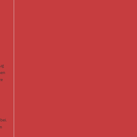
eug
nen
ze
bei.
en