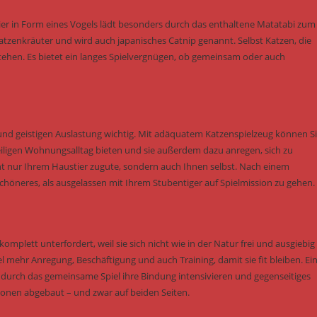
ftier in Form eines Vogels lädt besonders durch das enthaltene Matatabi zum
 Katzenkräuter und wird auch japanisches Catnip genannt. Selbst Katzen, die
tehen. Es bietet ein langes Spielvergnügen, ob gemeinsam oder auch
und geistigen Auslastung wichtig. Mit adäquatem Katzenspielzeug können S
ligen Wohnungsalltag bieten und sie außerdem dazu anregen, sich zu
 nur Ihrem Haustier zugute, sondern auch Ihnen selbst. Nach einem
höneres, als ausgelassen mit Ihrem Stubentiger auf Spielmission zu gehen.
omplett unterfordert, weil sie sich nicht wie in der Natur frei und ausgiebig
hr Anregung, Beschäftigung und auch Training, damit sie fit bleiben. Ei
e durch das gemeinsame Spiel ihre Bindung intensivieren und gegenseitiges
onen abgebaut – und zwar auf beiden Seiten.