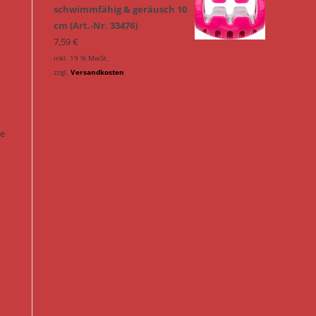
schwimmfähig & geräusch 10
cm (Art.-Nr. 33476)
7,59
€
inkl. 19 % MwSt.
zzgl.
Versandkosten
ie
n