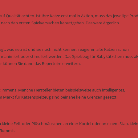
uf Qualität achten. Ist Ihre Katze erst mal in Aktion, muss das jeweilige Pro
ch nach den ersten Spielversuchen kaputtgehen. Das wäre ärgerlich.
gt, was neu ist und sie noch nicht kennen, reagieren alte Katzen schon
animiert oder stimuliert werden. Das Spielzeug für Babykätzchen muss al
r können Sie dann das Repertoire erweitern.
 immens. Manche Hersteller bieten beispielsweise auch intelligentes,
m Markt für Katzenspielzeug sind beinahe keine Grenzen gesetzt.
m kleine Fell- oder Plüschmäuschen an einer Kordel oder an einem Stab, klei
 Flummis.