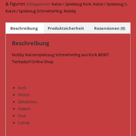
cm
& Figuren
Schlagwörter:
Katze / Spielzeug Kork
,
Katze / Spielzeug S
,
/
Katze / Spielzeug Schmetterling
,
Nobby
20
cm
Beschreibung
Produktsicherheit
Rezensionen (0)
80307
Menge
Beschreibung
Nobby Katzenspielzeug Schmetterling aus Kork 80307,
Tierbedarf Online Shop
Kork
Plüsch
Glöckchen,
Federn
Sisal
Catnip