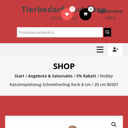
Zum
Tierbedarf – bvl-Shop
0
0
Inhalt
GESAMTPREIS
springen
Dominik Lang
0,00 €
Suchen
nach:
SHOP
Start
/
Angebote & Saisonales
/
5% Rabatt
/ Nobby
Katzenspielzeug Schmetterling Kork 8 cm / 20 cm 80307