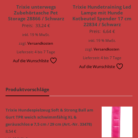
Trixie unterwegs
Trixie Hundetraining Led
Zubehörtasche Pet
Lampe mit Hunde
Storage 28866 / Schwarz
Kotbeutel Spender 17 cm
22834 / Schwarz
Preis:
33,24
€
Preis:
6,64
€
inkl. 19 % MwSt.
inkl. 19 % MwSt.
zzgl.
Versandkosten
zzgl.
Versandkosten
Lieferzeit:
4 bis 7 Tage
Lieferzeit:
4 bis 7 Tage
Auf die Wunschliste
Auf die Wunschliste
Produktvorschläge
Trixie Hundespielzeug Soft & Strong Ball am
Gurt TPR weich schwimmfähig XL &
geräuschlos ø 7,5 cm / 29 cm (Art.-Nr. 33478)
8,54
€