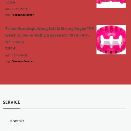
7,59
€
inkl. 19 % MwSt.
zzgl.
Versandkosten
Trixie Hundespielzeug Soft & Strong Rugby TPR
weich schwimmfähig & geräusch 10 cm (Art.-
Nr. 33476)
7,59
€
inkl. 19 % MwSt.
zzgl.
Versandkosten
SERVICE
Kontakt