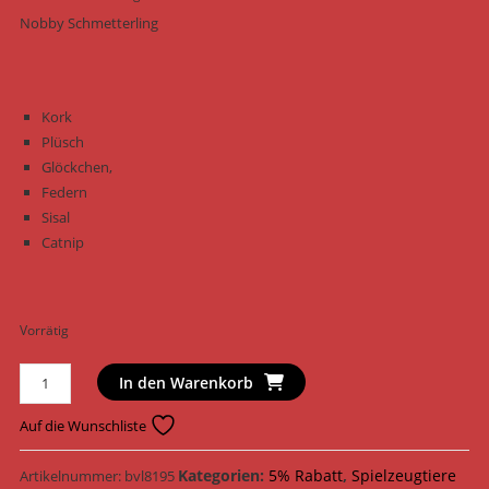
Nobby Schmetterling
Kork
Plüsch
Glöckchen,
Federn
Sisal
Catnip
Vorrätig
Nobby
In den Warenkorb
Katzenspielzeug
Schmetterling
Auf die Wunschliste
Kork
8
Kategorien:
5% Rabatt
,
Spielzeugtiere
Artikelnummer:
bvl8195